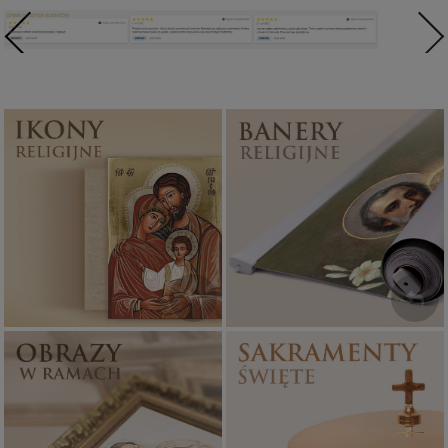
Ikony religijne
Banery religijne
PONAD 400
ZOBACZ
WZORÓW
Sakramenty Święte
Obrazy religijne
WYJĄTKOWE
PIĘKNE