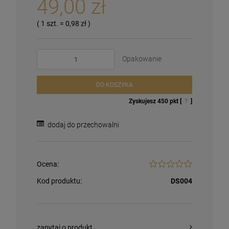
49,00 zł
( 1
szt.
=
0,98 zł
)
Opakowanie
DO KOSZYKA
Zyskujesz
450
pkt [
?
]
dodaj do przechowalni
Ocena:
Kod produktu:
DS004
zapytaj o produkt