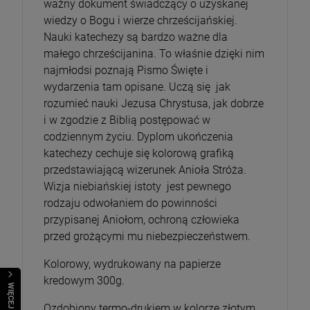
ważny dokument świadczący o uzyskanej
wiedzy o Bogu i wierze chrześcijańskiej.
Nauki katechezy są bardzo ważne dla
małego chrześcijanina. To właśnie dzięki nim
najmłodsi poznają Pismo Święte i
wydarzenia tam opisane. Uczą się jak
rozumieć nauki Jezusa Chrystusa, jak dobrze
i w zgodzie z Biblią postępować w
codziennym życiu. Dyplom ukończenia
katechezy cechuje się kolorową grafiką
przedstawiającą wizerunek Anioła Stróża.
Wizja niebiańskiej istoty jest pewnego
rodzaju odwołaniem do powinności
przypisanej Aniołom, ochroną człowieka
przed grożącymi mu niebezpieczeństwem.
Kolorowy, wydrukowany na papierze
kredowym 300g.
WIĘCEJ
Ozdobiony termo-drukiem w kolorze złotym.