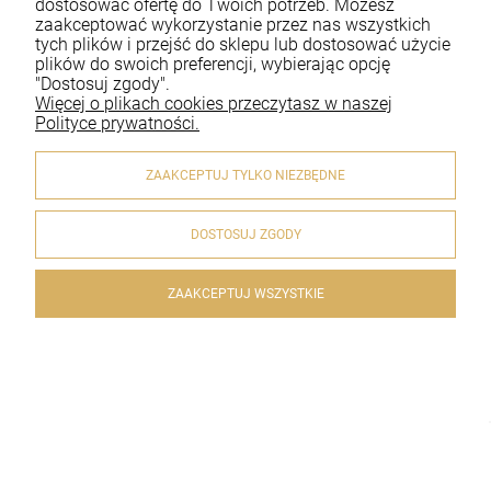
dostosować ofertę do Twoich potrzeb. Możesz
zaakceptować wykorzystanie przez nas wszystkich
Płatności i dostawa
tych plików i przejść do sklepu lub dostosować użycie
plików do swoich preferencji, wybierając opcję
Informacje
"Dostosuj zgody".
Więcej o plikach cookies przeczytasz w naszej
O nas
Polityce prywatności.
ZAAKCEPTUJ TYLKO NIEZBĘDNE
DOSTOSUJ ZGODY
© 2020 artykulyreligijne.pl . Wszelkie prawa zastrzeżone.
Styl graficzny i aplikacje ShopGadget.pl
Sklep internetowy
Shoper.pl
ZAAKCEPTUJ WSZYSTKIE