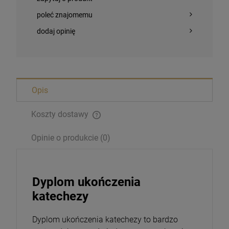
poleć znajomemu
dodaj opinię
Opis
Koszty dostawy
Magnesy religijne Kardynał Stefan
Wyszyński
Opinie o produkcie (0)
26,00 zł
Opakowanie
Dyplom ukończenia
katechezy
DO KOSZYKA
Dyplom ukończenia katechezy to bardzo