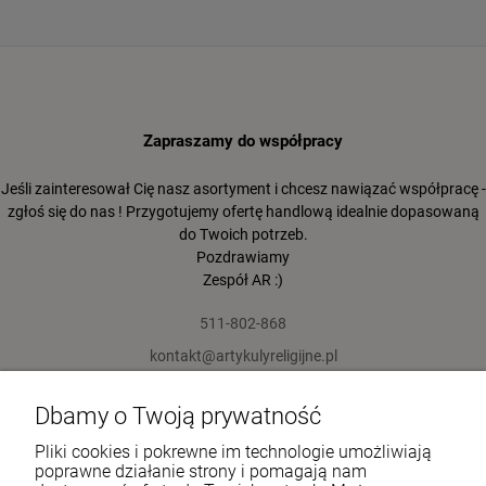
Zapraszamy do współpracy
Jeśli zainteresował Cię nasz asortyment i chcesz nawiązać współpracę -
zgłoś się do nas ! Przygotujemy ofertę handlową idealnie dopasowaną
do Twoich potrzeb.
Pozdrawiamy
Zespół AR :)
511-802-868
kontakt@artykulyreligijne.pl
Dbamy o Twoją prywatność
Pomoc
Pliki cookies i pokrewne im technologie umożliwiają
Moje konto
poprawne działanie strony i pomagają nam