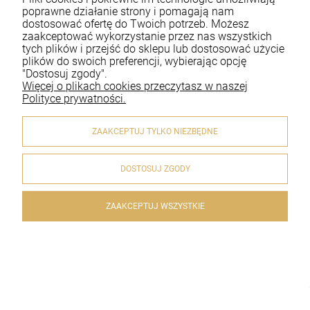
Moje konto
poprawne działanie strony i pomagają nam
dostosować ofertę do Twoich potrzeb. Możesz
zaakceptować wykorzystanie przez nas wszystkich
Płatności i dostawa
tych plików i przejść do sklepu lub dostosować użycie
plików do swoich preferencji, wybierając opcję
Informacje
"Dostosuj zgody".
Więcej o plikach cookies przeczytasz w naszej
O nas
Polityce prywatności.
ZAAKCEPTUJ TYLKO NIEZBĘDNE
DOSTOSUJ ZGODY
© 2020 artykulyreligijne.pl . Wszelkie prawa zastrzeżone.
Styl graficzny i aplikacje ShopGadget.pl
Sklep internetowy
Shoper.pl
ZAAKCEPTUJ WSZYSTKIE