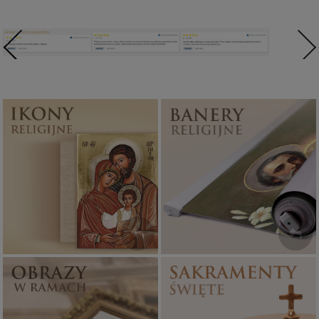
Ikony religijne
Banery religijne
PONAD 400
ZOBACZ
WZORÓW