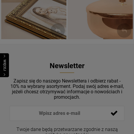
Sakramenty Święte
Obrazy religijne
WYJĄTKOWE
PIĘKNE
OKAZJE
WZORY
WIĘCEJ
Newsletter
Zapisz się do naszego Newslettera i odbierz rabat -
10% na wybrany asortyment. Podaj swój adres e-mail,
jeżeli chcesz otrzymywać informacje o nowościach i
promocjach.
Bransoletka Benedyktyńska
16,00 zł
Twoje dane będą przetwarzane zgodnie z naszą