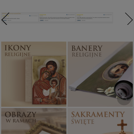
Ikony religijne
Banery religijne
PONAD 400
ZOBACZ
WZORÓW