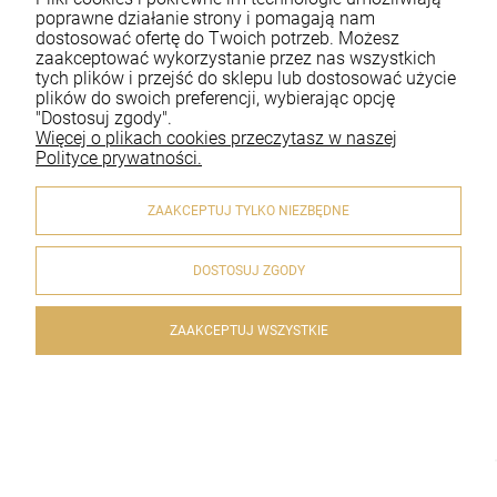
Moje konto
poprawne działanie strony i pomagają nam
dostosować ofertę do Twoich potrzeb. Możesz
zaakceptować wykorzystanie przez nas wszystkich
Płatności i dostawa
tych plików i przejść do sklepu lub dostosować użycie
plików do swoich preferencji, wybierając opcję
Informacje
"Dostosuj zgody".
Więcej o plikach cookies przeczytasz w naszej
O nas
Polityce prywatności.
ZAAKCEPTUJ TYLKO NIEZBĘDNE
DOSTOSUJ ZGODY
© 2020 artykulyreligijne.pl . Wszelkie prawa zastrzeżone.
Styl graficzny i aplikacje ShopGadget.pl
Sklep internetowy
Shoper.pl
ZAAKCEPTUJ WSZYSTKIE