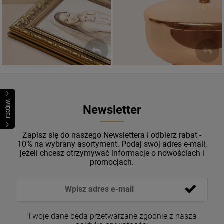
Sakramenty Święte
Obrazy religijne
WYJĄTKOWE
PIĘKNE
OKAZJE
WZORY
WIĘCEJ
Newsletter
Zapisz się do naszego Newslettera i odbierz rabat -
10% na wybrany asortyment. Podaj swój adres e-mail,
jeżeli chcesz otrzymywać informacje o nowościach i
promocjach.
Magnesy religijne Kardynał Stefan
Wyszyński
26,00 zł
Twoje dane będą przetwarzane zgodnie z naszą