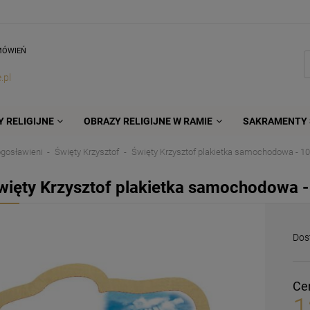
MÓWIEŃ
.pl
 RELIGIJNE
OBRAZY RELIGIJNE W RAMIE
SAKRAMENTY 
ogosławieni
Święty Krzysztof
Święty Krzysztof plakietka samochodowa - 10 
więty Krzysztof plakietka samochodowa - 
Dos
Ce
1