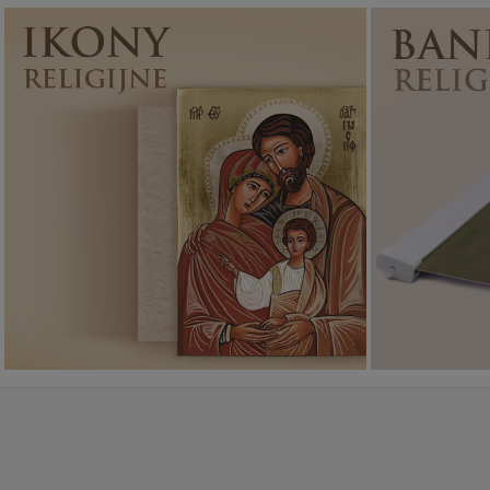
Ikony religijne
PONAD 400
WZORÓW