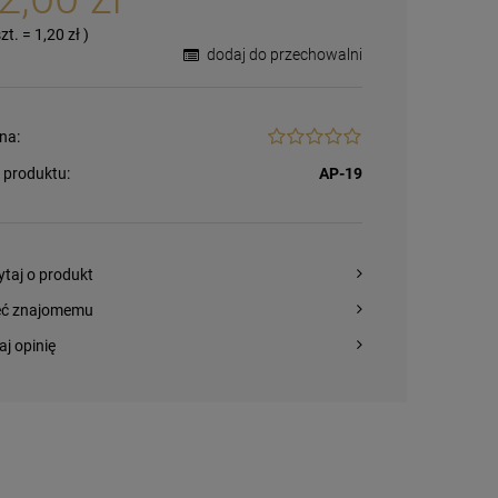
szt.
=
1,20 zł
)
dodaj do przechowalni
na:
 produktu:
AP-19
ytaj o produkt
eć znajomemu
aj opinię