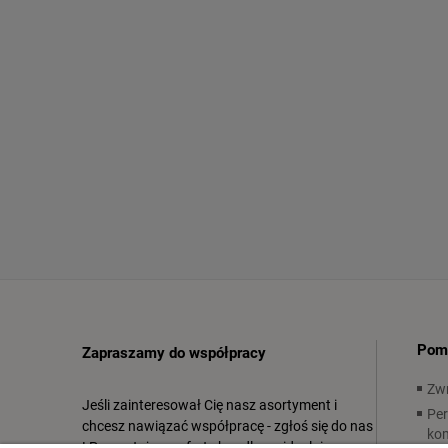
Pom
Zapraszamy do współpracy
Zwr
Jeśli zainteresował Cię nasz asortyment i
Per
chcesz nawiązać współpracę - zgłoś się do nas
ko
! Przygotujemy ofertę handlową idealnie