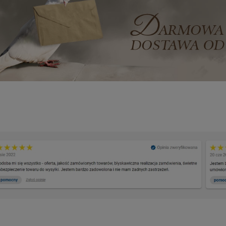
+
+
Opakowani
Opakowani
e
e
-
-
DO KOSZYKA
DO KOSZYKA