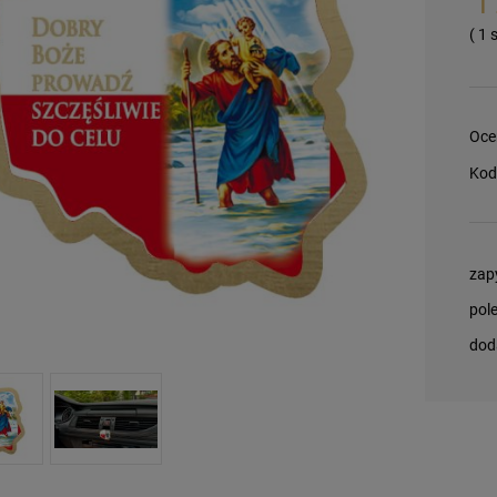
( 1
Oce
Kod
zap
pol
dod