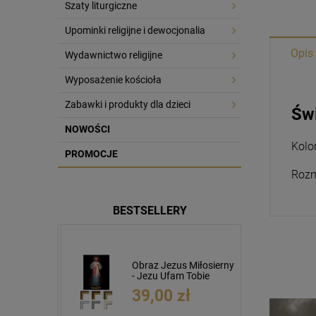
Szaty liturgiczne
Upominki religijne i dewocjonalia
Opis
Wydawnictwo religijne
Wyposażenie kościoła
Zabawki i produkty dla dzieci
Św
NOWOŚCI
Kolo
PROMOCJE
Rozmi
BESTSELLERY
usa
Obraz Jezus Miłosierny
cm napis
- Jezu Ufam Tobie
39,00 zł