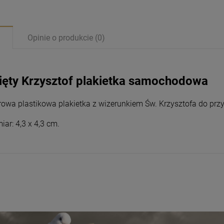
Opinie o produkcie (0)
ięty Krzysztof plakietka samochodowa
rowa plastikowa plakietka z wizerunkiem Św. Krzysztofa do prz
ar: 4,3 x 4,3 cm.
Magnesy religijne
Magnesy religijne
Kardynał Stefan
Kardynał Stefan
Wyszyński
Wyszyński
26,00 zł
26,00 zł