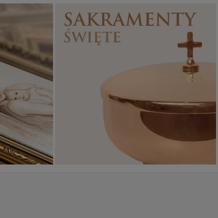
Sakramenty Święte
Obrazy religijne
WYJĄTKOWE
PIĘKNE
OKAZJE
WZORY