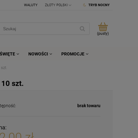
WALUTY
TRYB NOCNY
(pusty)
ŚWIĘTE
NOWOŚCI
PROMOCJE
szt.
10 szt.
tępność:
brak towaru
na:
2,00 zł