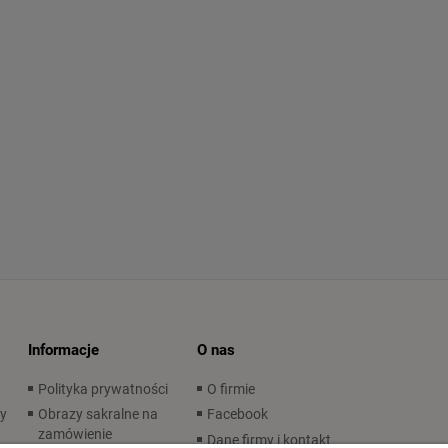
Informacje
O nas
Polityka prywatności
O firmie
wy
Obrazy sakralne na
Facebook
zamówienie
Dane firmy i kontakt