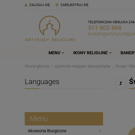
ZALOGUJ SIĘ
ZAREJESTRUJ SIĘ
TELEFONICZNA OBSŁUGA ZA
511-802-868
kontakt@artykulyreligijne
MENU
IKONY RELIGIJNE
BANERY
Strona główna
Upominki religijne i dewocjonalia
Święci i Bł
Languages
Ś
Menu
Akcesoria liturgiczne