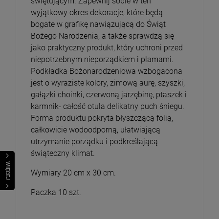
świętującym. Zapewnij sobie w ten
wyjątkowy okres dekoracje, które będą
bogate w grafikę nawiązującą do Świąt
Bożego Narodzenia, a także sprawdzą się
jako praktyczny produkt, który uchroni przed
niepotrzebnym nieporządkiem i plamami.
Podkładka Bożonarodzeniowa wzbogacona
jest o wyraziste kolory, zimową aurę, szyszki,
gałązki choinki, czerwoną jarzębinę, ptaszek i
karmnik- całość otula delikatny puch śniegu
.
Forma produktu pokryta błyszczącą folią,
całkowicie wodoodporną, ułatwiającą
utrzymanie porządku i podkreślającą
świąteczny klimat.
WIĘCEJ
Wymiary 20 cm x 30 cm.
Paczka 10 szt.