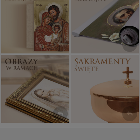
Ikony religijne
Banery religijne
PONAD 400
ZOBACZ
WZORÓW
Sakramenty Święte
Obrazy religijne
WYJĄTKOWE
PIĘKNE
OKAZJE
WZORY