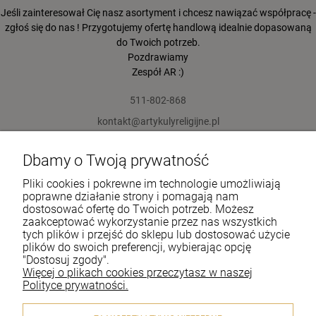
Jeśli zainteresował Cię nasz asortyment i chcesz nawiązać współpracę -
zgłoś się do nas ! Przygotujemy ofertę handlową idealnie dopasowaną
do Twoich potrzeb.
Pozdrawiamy
Zespół AR :)
511-802-868
kontakt@artykulyreligijne.pl
Dbamy o Twoją prywatność
Pomoc
Pliki cookies i pokrewne im technologie umożliwiają
Moje konto
poprawne działanie strony i pomagają nam
dostosować ofertę do Twoich potrzeb. Możesz
zaakceptować wykorzystanie przez nas wszystkich
Płatności i dostawa
tych plików i przejść do sklepu lub dostosować użycie
plików do swoich preferencji, wybierając opcję
Informacje
"Dostosuj zgody".
Więcej o plikach cookies przeczytasz w naszej
O nas
Polityce prywatności.