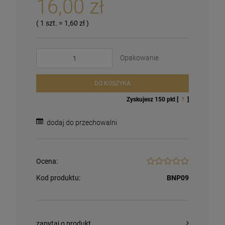
16,00 zł
( 1
szt.
=
1,60 zł
)
Opakowanie
DO KOSZYKA
Zyskujesz
150
pkt [
?
]
dodaj do przechowalni
Ocena:
Kod produktu:
BNP09
zapytaj o produkt