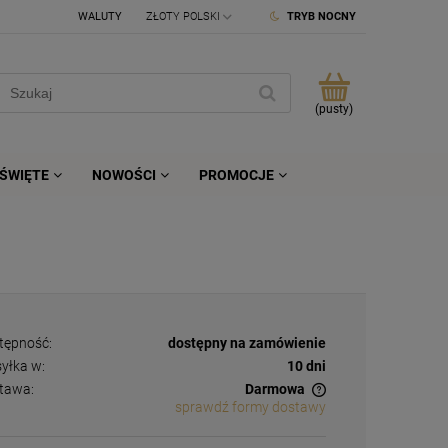
WALUTY
TRYB NOCNY
(pusty)
ŚWIĘTE
NOWOŚCI
PROMOCJE
tępność:
dostępny na zamówienie
yłka w:
10 dni
tawa:
Darmowa
sprawdź formy dostawy