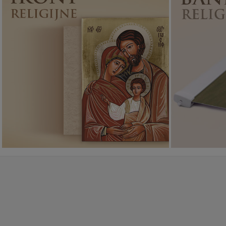
Ikony religijne
PONAD 400
WZORÓW