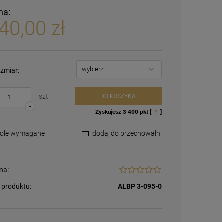
na:
40,00 zł
zmiar:
szt.
DO KOSZYKA
-
Zyskujesz
3 400
pkt [
?
]
Pole wymagane
dodaj do przechowalni
na:
 produktu:
ALBP 3-095-0