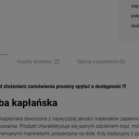
zap
pol
dod
Koszty dostawy
Opinie o produkcie (0)
d złożeniem zamówienia prosimy spytać o dostępność !!!
ba kapłańska
 kapłańska stworzona z najwyższej jakości materiałów zapewnia
kowania. Produkt charakteryzuje się jasnym odcieniem oraz mił
ywnianymi mankietami, poszerzana na dole. Krój tradycyjny z z
Magnesy religijne
Magnesy religijne
Kardynał Stefan
Kardynał Stefan