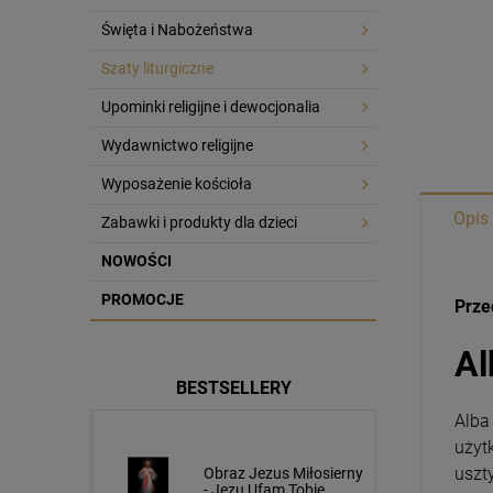
Święta i Nabożeństwa
Szaty liturgiczne
Upominki religijne i dewocjonalia
Wydawnictwo religijne
Wyposażenie kościoła
Opis
Zabawki i produkty dla dzieci
NOWOŚCI
PROMOCJE
Prze
Al
BESTSELLERY
Alba
użyt
uszt
usa
Obraz Jezus Miłosierny
cm napis
- Jezu Ufam Tobie