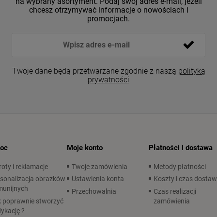
na wybrany asortyment. Podaj swój adres e-mail, jeżeli
chcesz otrzymywać informacje o nowościach i
promocjach.
Twoje dane będą przetwarzane zgodnie z naszą
polityką
prywatności
oc
Moje konto
Płatności i dostawa
oty i reklamacje
Twoje zamówienia
Metody płatności
sonalizacja obrazków
Ustawienia konta
Koszty i czas dosta
munijnych
Przechowalnia
Czas realizacji
 poprawnie stworzyć
zamówienia
ykację ?