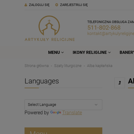
ZALOGUJ SIĘ
ZAREJESTRUJ SIĘ
TELEFONICZNA OBSŁUGA ZA
511-802-868
kontakt@artykulyreligijne
MENU
IKONY RELIGIJNE
BANERY
Strona główna
Szaty liturgiczne
Alba kapłańska
Languages
A
Powered by
Translate
Menu