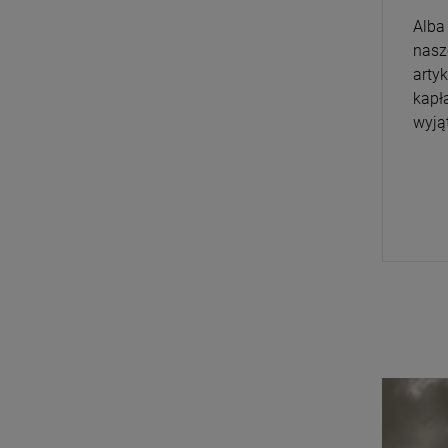
Alba
nasz
arty
kapł
wyją