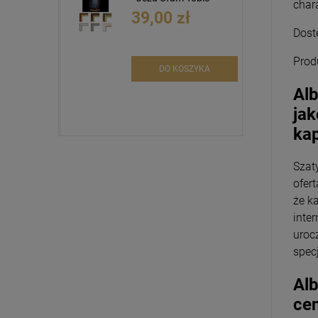
char
39,00 zł
Dost
Prod
DO KOSZYKA
Alb
jak
ka
Szat
ofer
że k
inte
uroc
spec
Alb
ce