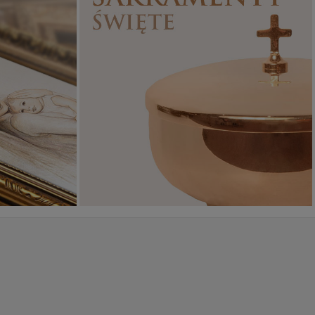
Sakramenty Święte
Obrazy religijne
WYJĄTKOWE
PIĘKNE
OKAZJE
WZORY