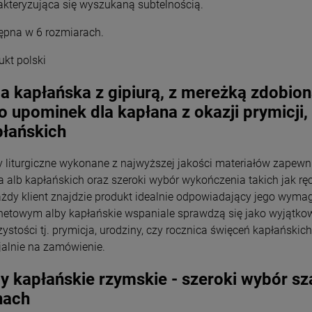
akteryzująca się wyszukaną subtelnością.
Wyszyński
Wyszyński
26,00 zł
26,00 zł
ępna w 6 rozmiarach.
+
+
Opakowani
Opakowani
ukt polski
e
e
-
-
a kapłańska z gipiurą, z mereżką zdobion
DO KOSZYKA
DO KOSZYKA
o upominek dla kapłana z okazji prymicji,
płańskich
y liturgiczne wykonane z najwyższej jakości materiałów zapewn
ta alb kapłańskich oraz szeroki wybór wykończenia takich jak rę
ażdy klient znajdzie produkt idealnie odpowiadający jego wym
rnetowym alby kapłańskie wspaniale sprawdzą się jako wyjątko
zystości tj. prymicja, urodziny, czy rocznica święceń kapłański
jalnie na zamówienie.
y kapłańskie rzymskie - szeroki wybór sza
nach