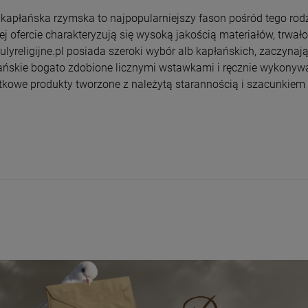
 kapłańska rzymska to najpopularniejszy fason pośród tego rodz
ej ofercie charakteryzują się wysoką jakością materiałów, trwało
kulyreligijne.pl posiada szeroki wybór alb kapłańskich, zaczynaj
ańskie bogato zdobione licznymi wstawkami i ręcznie wykonywan
tkowe produkty tworzone z należytą starannością i szacunkiem 