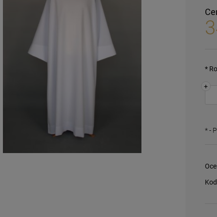
Ce
3
*
Ro
+
*
- 
Oce
Kod