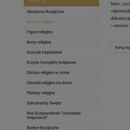
barw, czyli
odpowiedn
Akcesoria liturgiczne
dekoracyj
Banery religijne
–
możesz 
Figury religijne
Ikony religijne
Sortuj w
Koszule Kapłańskie
Krzyże i komplety kolędowe
Obrazy religijne w ramie
Obrazki religijne na desce
Plakaty religijne
Sakramenty Święte
Rok Duszpasterski "Uczniowie-
misjonarze"
Świece liturgiczne