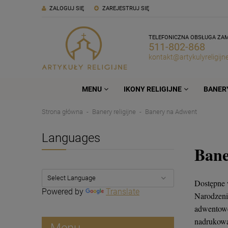
ZALOGUJ SIĘ
ZAREJESTRUJ SIĘ
TELEFONICZNA OBSŁUGA ZA
511-802-868
kontakt@artykulyreligijne
MENU
IKONY RELIGIJNE
BANERY
Strona główna
Banery religijne
Banery na Adwent
Languages
Bane
Dostępne w
Powered by
Translate
Narodzeni
adwentowe
nadrukowan
Menu