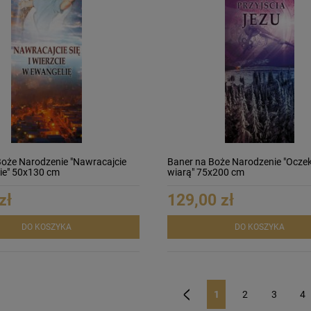
Boże Narodzenie "Nawracajcie
Baner na Boże Narodzenie "Ocze
zcie" 50x130 cm
wiarą" 75x200 cm
zł
129,00 zł
DO KOSZYKA
DO KOSZYKA
1
2
3
4