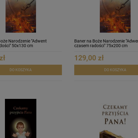
Boże Narodzenie "Adwent
Baner na Boże Narodzenie "Adwe
dości" 50x130 cm
czasem radości" 75x200 cm
zł
129,00 zł
DO KOSZYKA
DO KOSZYKA