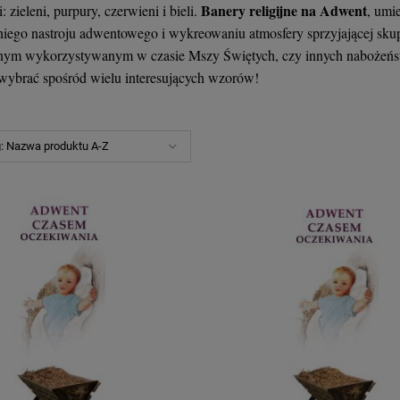
Banery religijne na Adwent
: zieleni, purpury, czerwieni i bieli.
, umi
iego nastroju adwentowego i wykreowaniu atmosfery sprzyjającej skup
nym wykorzystywanym w czasie Mszy Świętych, czy innych nabożeńst
wybrać spośród wielu interesujących wzorów!
g:
Nazwa produktu A-Z