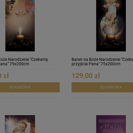
Boże Narodzenie "Czekamy
Baner na Boże Narodzenie "Czek
 Pana" 75x200cm
przyjścia Pana" 75x200cm
 zł
129,00 zł
DO KOSZYKA
DO KOSZYKA