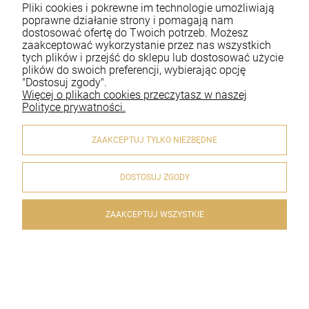
Pliki cookies i pokrewne im technologie umożliwiają
Moje konto
poprawne działanie strony i pomagają nam
dostosować ofertę do Twoich potrzeb. Możesz
zaakceptować wykorzystanie przez nas wszystkich
Płatności i dostawa
tych plików i przejść do sklepu lub dostosować użycie
plików do swoich preferencji, wybierając opcję
Informacje
"Dostosuj zgody".
Więcej o plikach cookies przeczytasz w naszej
O nas
Polityce prywatności.
ZAAKCEPTUJ TYLKO NIEZBĘDNE
DOSTOSUJ ZGODY
© 2020 artykulyreligijne.pl . Wszelkie prawa zastrzeżone.
Styl graficzny i aplikacje ShopGadget.pl
Sklep internetowy
Shoper.pl
ZAAKCEPTUJ WSZYSTKIE