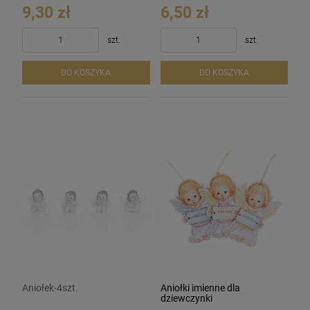
9,30 zł
6,50 zł
szt.
szt.
DO KOSZYKA
DO KOSZYKA
Aniołek-4szt.
Aniołki imienne dla
dziewczynki