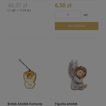
46,37 zł
6,50 zł
( 1 szt. = 11,59 zł )
szt.
DO KOSZYKA
Brelok Aniołek Komunia
Figurka aniołek