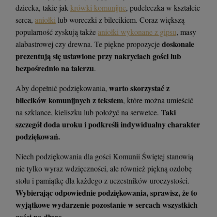
dziecka, takie jak
krówki komunijne
, pudełeczka w kształcie
serca,
aniołki
lub woreczki z bilecikiem. Coraz większą
popularność zyskują także
aniołki wykonane z gipsu
, masy
doskonale
alabastrowej czy drewna. Te piękne propozycje
prezentują się ustawione przy nakryciach gości lub
bezpośrednio na talerzu
.
warto skorzystać z
Aby dopełnić podziękowania,
bilecików komunijnych z tekstem
, które można umieścić
Taki
na szklance, kieliszku lub położyć na serwetce.
szczegół doda uroku i podkreśli indywidualny charakter
podziękowań.
Niech podziękowania dla gości Komunii Świętej stanowią
nie tylko wyraz wdzięczności, ale również piękną ozdobę
stołu i pamiątkę dla każdego z uczestników uroczystości.
Wybierając odpowiednie podziękowania, sprawisz, że to
wyjątkowe wydarzenie pozostanie w sercach wszystkich
gości na długo.