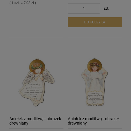
( 1 szt. = 7,08 zł )
szt.
DO KOSZYKA
Aniołek z modlitwą - obrazek
Aniołek z modlitwą - obrazek
drewniany
drewniany