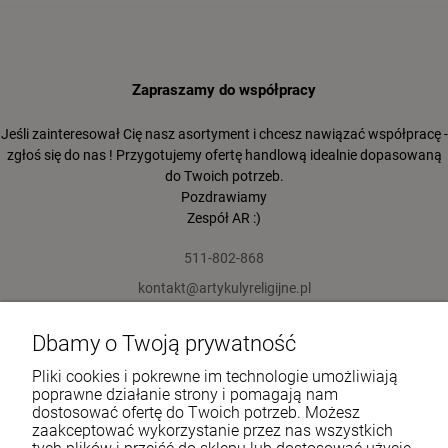
Zapraszamy do współpracy
Jeśli zainteresował Cię nasz asortyment i chcesz nawiązać współpracę -
zgłoś się do nas ! Przygotujemy ofertę handlową idealnie dopasowaną
do Twoich potrzeb.
Pozdrawiamy
Zespół AR :)
511-802-868
kontakt@artykulyreligijne.pl
Dbamy o Twoją prywatność
Pomoc
Pliki cookies i pokrewne im technologie umożliwiają
Moje konto
poprawne działanie strony i pomagają nam
dostosować ofertę do Twoich potrzeb. Możesz
zaakceptować wykorzystanie przez nas wszystkich
Płatności i dostawa