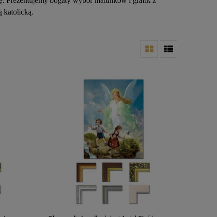
rę. Prezentujemy bogaty wybór malunków i grafik z
 katolicką.