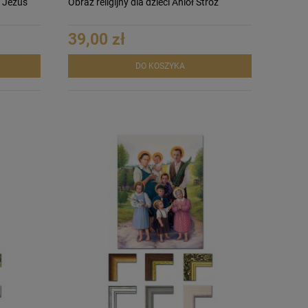
 Jezus
Obraz religijny dla dzieci Anioł Stróż
39,00 zł
DO KOSZYKA