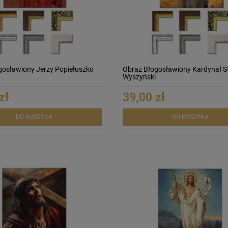
gosławiony Jerzy Popiełuszko
Obraz Błogosławiony Kardynał S
Wyszyński
zł
39,00 zł
DO KOSZYKA
DO KOSZYKA