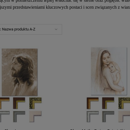
ącym w pomieszczeniu lepiej wsłuchać się w siebie oraz pogłębić wia
jszymi przedstawieniami kluczowych postaci i scen związanych z wiarą
g:
Nazwa produktu A-Z