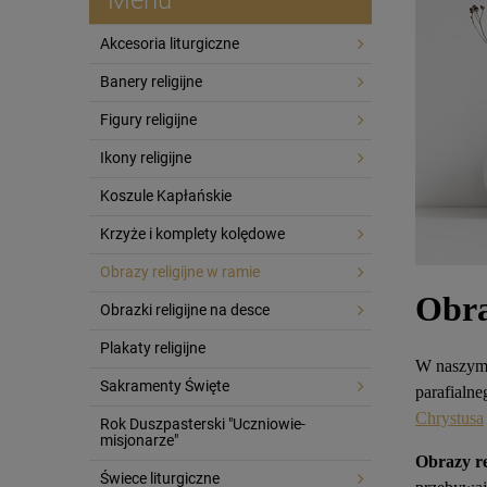
Akcesoria liturgiczne
Banery religijne
Figury religijne
Ikony religijne
Koszule Kapłańskie
Krzyże i komplety kolędowe
Obrazy religijne w ramie
Obra
Obrazki religijne na desce
Plakaty religijne
W naszym 
Sakramenty Święte
parafialne
Chrystusa
Rok Duszpasterski "Uczniowie-
misjonarze"
Obrazy r
Świece liturgiczne