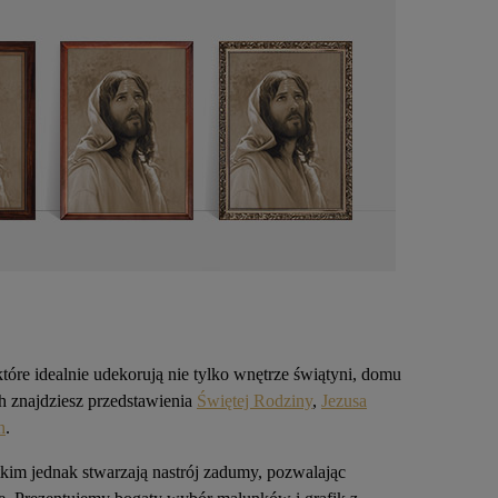
które idealnie udekorują nie tylko wnętrze świątyni, domu
h znajdziesz przedstawienia
Świętej Rodziny
,
Jezusa
h
.
tkim jednak stwarzają nastrój zadumy, pozwalając