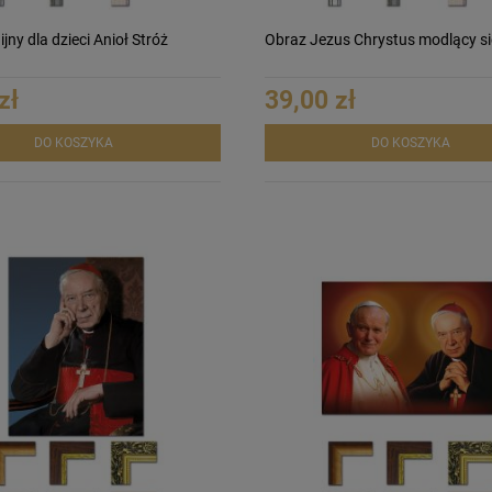
ijny dla dzieci Anioł Stróż
Obraz Jezus Chrystus modlący si
zł
39,00 zł
DO KOSZYKA
DO KOSZYKA