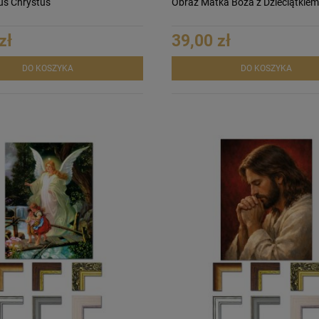
us Chrystus
Obraz Matka Boża z Dzieciątkiem
zł
39,00 zł
DO KOSZYKA
DO KOSZYKA