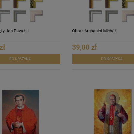
ty Jan Paweł II
Obraz Archanioł Michał
zł
39,00 zł
DO KOSZYKA
DO KOSZYKA