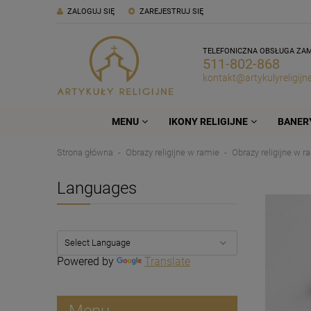
ZALOGUJ SIĘ
ZAREJESTRUJ SIĘ
TELEFONICZNA OBSŁUGA ZA
511-802-868
kontakt@artykulyreligijne
MENU
IKONY RELIGIJNE
BANERY
Strona główna
Obrazy religijne w ramie
Obrazy religijne w r
Languages
Powered by
Translate
Menu