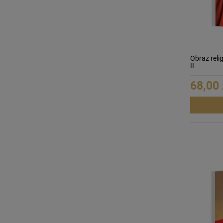
Obraz reli
II
68,00 