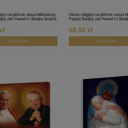
ijny na płótnie Jezus Miłosierny,
Obraz religijny na płótnie Jezus M
ęty Jan Paweł II i Święta Siostra
Papież Święty Jan Paweł II i Świę
Faustyna relikwia
zł
68,00 zł
DO KOSZYKA
DO KOSZYKA