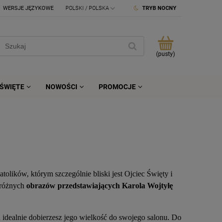
WERSJE JĘZYKOWE
TRYB NOCNY
(pusty)
ŚWIĘTE
NOWOŚCI
PROMOCJE
olików, którym szczególnie bliski jest Ojciec Święty i
e różnych
obrazów przedstawiających Karola Wojtyłę
u idealnie dobierzesz jego wielkość do swojego salonu. Do