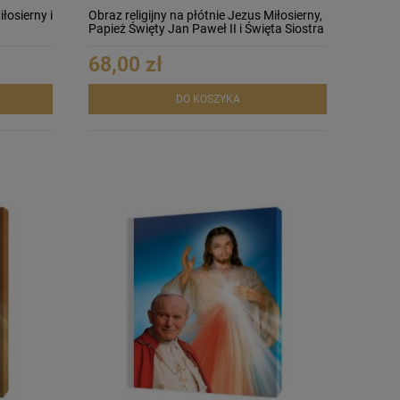
łosierny i
Obraz religijny na płótnie Jezus Miłosierny,
Papież Święty Jan Paweł II i Święta Siostra
Faustyna
68,00 zł
DO KOSZYKA