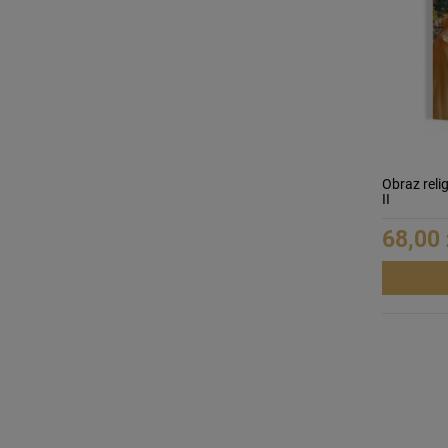
Obraz reli
II
68,00 