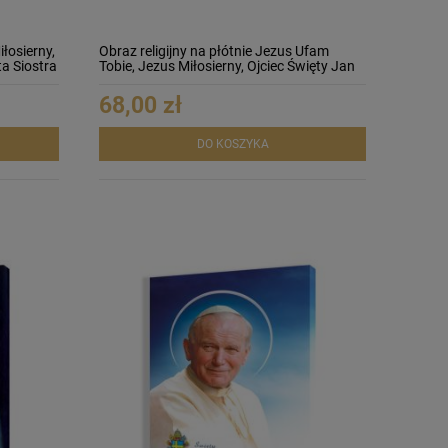
iłosierny,
Obraz religijny na płótnie Jezus Ufam
ta Siostra
Tobie, Jezus Miłosierny, Ojciec Święty Jan
Paweł II
68,00 zł
DO KOSZYKA