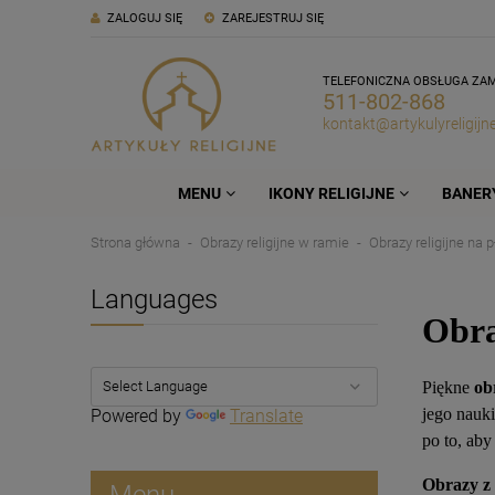
ZALOGUJ SIĘ
ZAREJESTRUJ SIĘ
TELEFONICZNA OBSŁUGA ZA
511-802-868
kontakt@artykulyreligijne
MENU
IKONY RELIGIJNE
BANERY
Strona główna
Obrazy religijne w ramie
Obrazy religijne na p
Languages
Obra
Piękne
ob
jego nauki
Powered by
Translate
po to, aby
Obrazy z
Menu