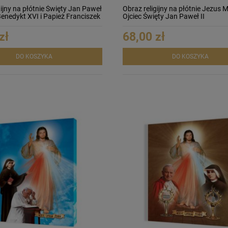
gijny na płótnie Święty Jan Paweł
Obraz religijny na płótnie Jezus Mi
 Benedykt XVI i Papież Franciszek
Ojciec Święty Jan Paweł II
zł
68,00 zł
DO KOSZYKA
DO KOSZYKA