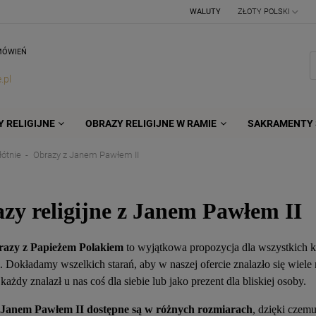
WALUTY
MÓWIEŃ
.pl
 RELIGIJNE
OBRAZY RELIGIJNE W RAMIE
SAKRAMENTY 
łótnie
Obrazy z Janem Pawłem II
zy religijne z Janem Pawłem II
razy z Papieżem Polakiem
to wyjątkowa propozycja dla wszystkich kat
. Dokładamy wszelkich starań, aby w naszej ofercie znalazło się wiel
 każdy znalazł u nas coś dla siebie lub jako prezent dla bliskiej osoby.
 Janem Pawłem II dostępne są w różnych rozmiarach
, dzięki czem