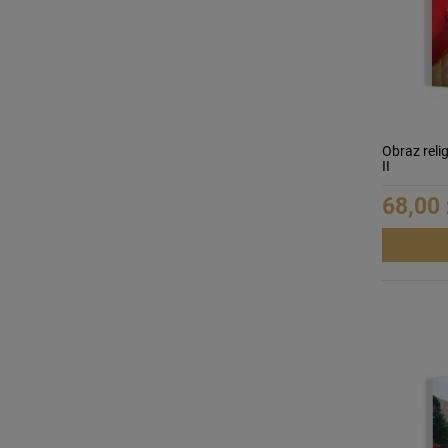
Obraz reli
II
68,00 