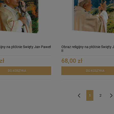
gijny na płótnie Święty Jan Paweł
Obraz religijny na płótnie Święty
II
zł
68,00 zł
DO KOSZYKA
DO KOSZYKA
1
2
«
»