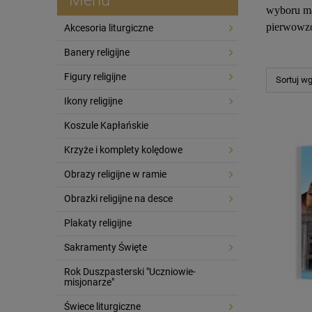
wyboru mas
pierwowzo
Akcesoria liturgiczne
Banery religijne
Figury religijne
Sortuj w
Ikony religijne
Koszule Kapłańskie
Krzyże i komplety kolędowe
Obrazy religijne w ramie
Obrazki religijne na desce
Plakaty religijne
Sakramenty Święte
Rok Duszpasterski "Uczniowie-
misjonarze"
Świece liturgiczne