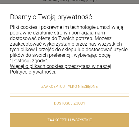
Dbamy o Twoją prywatność
Pomoc
Pliki cookies i pokrewne im technologie umożliwiają
Moje konto
poprawne działanie strony i pomagają nam
dostosować ofertę do Twoich potrzeb. Możesz
zaakceptować wykorzystanie przez nas wszystkich
Płatności i dostawa
tych plików i przejść do sklepu lub dostosować użycie
plików do swoich preferencji, wybierając opcję
Informacje
"Dostosuj zgody".
Więcej o plikach cookies przeczytasz w naszej
O nas
Polityce prywatności.
ZAAKCEPTUJ TYLKO NIEZBĘDNE
DOSTOSUJ ZGODY
© 2020 artykulyreligijne.pl . Wszelkie prawa zastrzeżone.
Styl graficzny i aplikacje ShopGadget.pl
Sklep internetowy
Shoper.pl
ZAAKCEPTUJ WSZYSTKIE