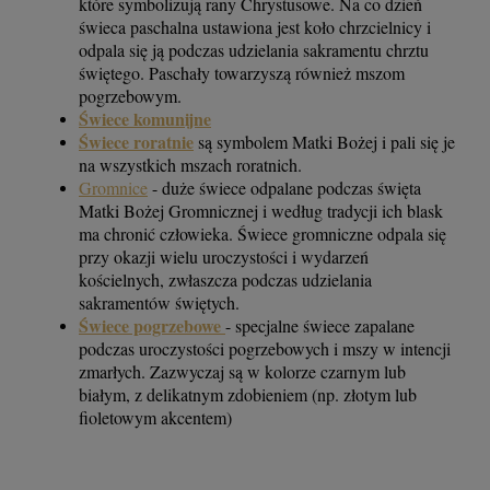
które symbolizują rany Chrystusowe. Na co dzień
świeca paschalna ustawiona jest koło chrzcielnicy i
odpala się ją podczas udzielania sakramentu chrztu
świętego. Paschały towarzyszą również mszom
pogrzebowym.
Świece komunijne
Świece roratnie
są symbolem Matki Bożej i pali się je
na wszystkich mszach roratnich.
Gromnice
- duże świece odpalane podczas święta
Matki Bożej Gromnicznej i według tradycji ich blask
ma chronić człowieka. Świece gromniczne odpala się
przy okazji wielu uroczystości i wydarzeń
kościelnych, zwłaszcza podczas udzielania
sakramentów świętych.
Świece pogrzebowe
- specjalne świece zapalane
podczas uroczystości pogrzebowych i mszy w intencji
zmarłych. Zazwyczaj są w kolorze czarnym lub
białym, z delikatnym zdobieniem (np. złotym lub
fioletowym akcentem)