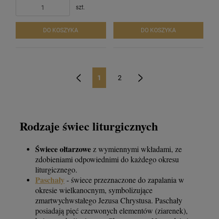
szt.
DO KOSZYKA
DO KOSZYKA
1
2
«
»
Rodzaje świec liturgicznych
Świece ołtarzowe
z wymiennymi wkładami, ze
zdobieniami odpowiednimi do każdego okresu
liturgicznego.
Paschały
- świece przeznaczone do zapalania w
okresie wielkanocnym, symbolizujące
zmartwychwstałego Jezusa Chrystusa. Paschały
posiadają pięć czerwonych elementów (ziarenek),