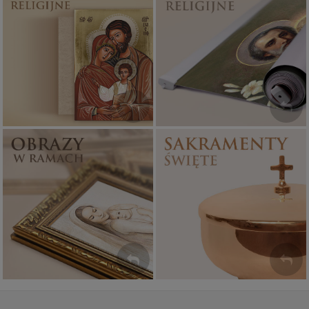
Ikony religijne
Banery religijne
PONAD 400
ZOBACZ
WZORÓW
Sakramenty Święte
Obrazy religijne
WYJĄTKOWE
PIĘKNE
OKAZJE
WZORY