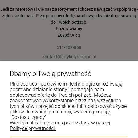
Jeśli zainteresował Cię nasz asortyment i chcesz nawiązać współpracę -
zgłoś się do nas ! Przygotujemy ofertę handlową idealnie dopasowaną
do Twoich potrzeb.
Pozdrawiamy
Zespół AR :)
511-802-868
kontakt@artykulyreligijne.pl
Dbamy o Twoją prywatność
Pomoc
Pliki cookies i pokrewne im technologie umożliwiają
Moje konto
poprawne działanie strony i pomagają nam
dostosować ofertę do Twoich potrzeb. Możesz
zaakceptować wykorzystanie przez nas wszystkich
Płatności i dostawa
tych plików i przejść do sklepu lub dostosować użycie
plików do swoich preferencji, wybierając opcję
Informacje
"Dostosuj zgody".
Więcej o plikach cookies przeczytasz w naszej
O nas
Polityce prywatności.