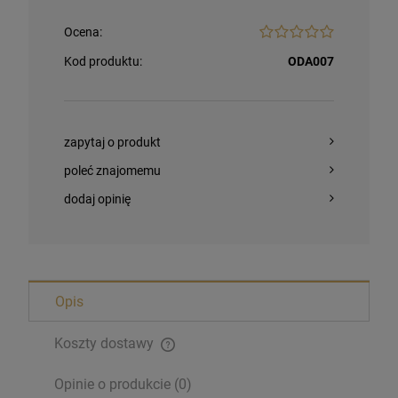
Ocena:
Kod produktu:
ODA007
zapytaj o produkt
poleć znajomemu
dodaj opinię
Bransoletka Benedyktyńska
16,00 zł
Opis
szt.
Koszty dostawy
DO KOSZYKA
Opinie o produkcie (0)