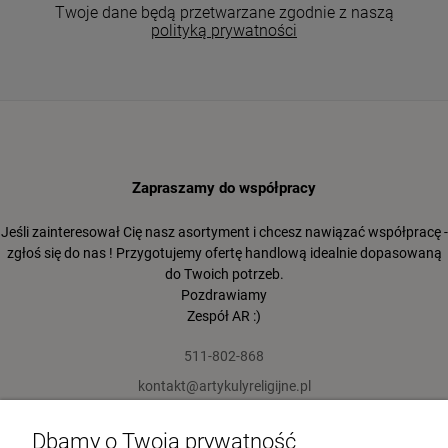
Twoje dane będą przetwarzane zgodnie z naszą
polityką prywatności
Zapraszamy do współpracy
Jeśli zainteresował Cię nasz asortyment i chcesz nawiązać współpracę -
zgłoś się do nas ! Przygotujemy ofertę handlową idealnie dopasowaną
do Twoich potrzeb.
Pozdrawiamy
Zespół AR :)
511-802-868
kontakt@artykulyreligijne.pl
Dbamy o Twoją prywatność