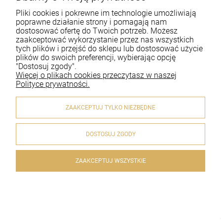
Pomoc
Pliki cookies i pokrewne im technologie umożliwiają
Moje konto
poprawne działanie strony i pomagają nam
dostosować ofertę do Twoich potrzeb. Możesz
zaakceptować wykorzystanie przez nas wszystkich
Płatności i dostawa
tych plików i przejść do sklepu lub dostosować użycie
plików do swoich preferencji, wybierając opcję
Informacje
"Dostosuj zgody".
Więcej o plikach cookies przeczytasz w naszej
O nas
Polityce prywatności.
ZAAKCEPTUJ TYLKO NIEZBĘDNE
DOSTOSUJ ZGODY
© 2020 artykulyreligijne.pl . Wszelkie prawa zastrzeżone.
Styl graficzny i aplikacje ShopGadget.pl
Sklep internetowy
Shoper.pl
ZAAKCEPTUJ WSZYSTKIE