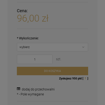
Cena:
96,00 zł
*
Wykończenie:
szt.
DO KOSZYKA
Zyskujesz
950
pkt [
?
]
dodaj do przechowalni
*
- Pole wymagane