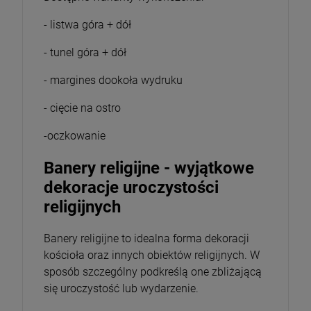
- listwa góra + dół
- tunel góra + dół
- margines dookoła wydruku
- cięcie na ostro
Magnesy religijne Kardynał Stefan
Wyszyński
-oczkowanie
26,00 zł
Banery religijne - wyjątkowe
dekoracje uroczystości
Opakowanie
religijnych
DO KOSZYKA
Banery religijne to idealna forma dekoracji
kościoła oraz innych obiektów religijnych. W
sposób szczególny podkreślą one zbliżającą
się uroczystość lub wydarzenie.