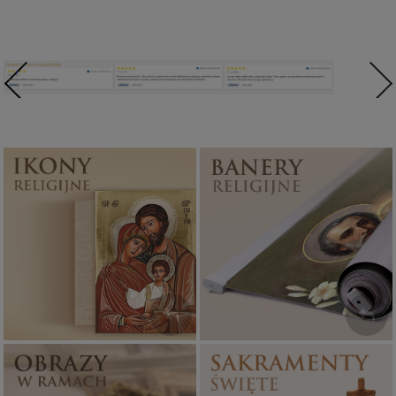
Ikony religijne
Banery religijne
PONAD 400
ZOBACZ
WZORÓW