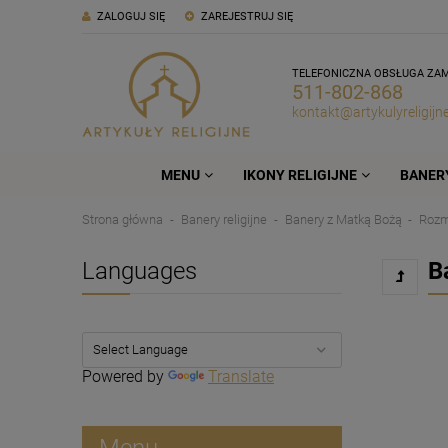
ZALOGUJ SIĘ
ZAREJESTRUJ SIĘ
TELEFONICZNA OBSŁUGA ZA
511-802-868
kontakt@artykulyreligijne
MENU
IKONY RELIGIJNE
BANERY
Strona główna
Banery religijne
Banery z Matką Bożą
Rozm
Languages
B
Powered by
Translate
Menu