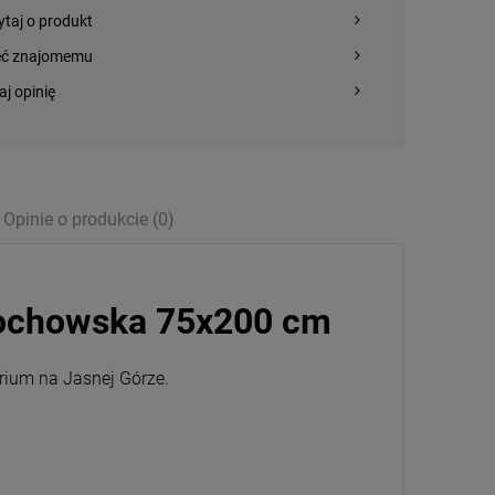
ytaj o produkt
eć znajomemu
aj opinię
Opinie o produkcie (0)
stochowska 75x200 cm
rium na Jasnej Górze.