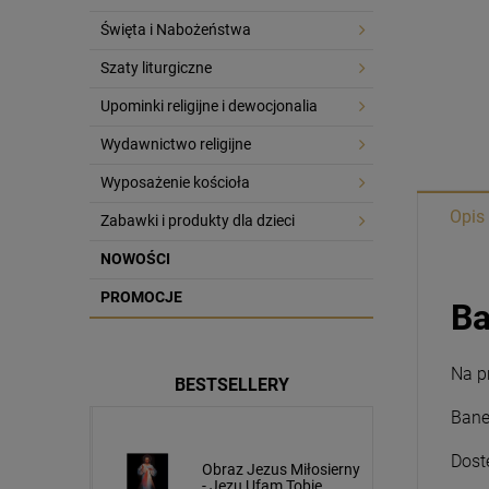
Święta i Nabożeństwa
Szaty liturgiczne
Upominki religijne i dewocjonalia
Wydawnictwo religijne
Wyposażenie kościoła
Opis
Zabawki i produkty dla dzieci
NOWOŚCI
PROMOCJE
Ba
Na p
BESTSELLERY
Bane
Dost
usa
Obraz Jezus Miłosierny
cm napis
- Jezu Ufam Tobie