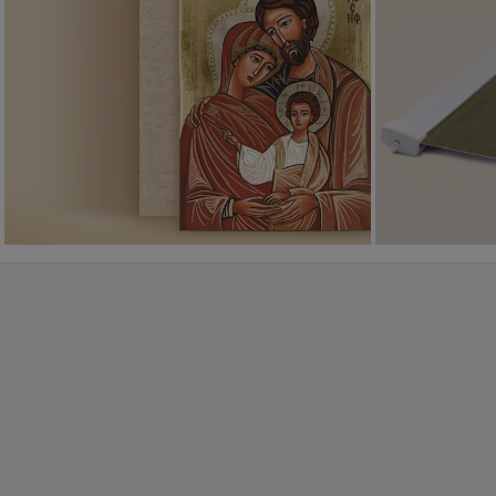
Ikony religijne
PONAD 400
WZORÓW