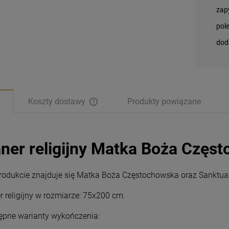
zap
pol
dod
Koszty dostawy
Produkty powiązane
ner religijny Matka Boża Czę
rodukcie znajduje się Matka Boża Częstochowska oraz Sanktua
r religijny w rozmiarze: 75x200 cm.
ępne warianty wykończenia:
Magnesy religijne
Magnesy religijne
Kardynał Stefan
Kardynał Stefan