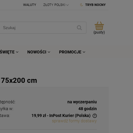
WALUTY
TRYB NOCNY
(pusty)
ŚWIĘTE
NOWOŚCI
PROMOCJE
a 75x200 cm
tępność:
na wyczerpaniu
yłka w:
48 godzin
tawa:
19,99 zł
- InPost Kurier
(Polska)
sprawdź formy dostawy