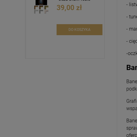
- lis
39,00 zł
- tun
- ma
DO KOSZYKA
- cię
-ocz
Ban
Bane
podk
Graf
wspa
Bane
spra
ofer