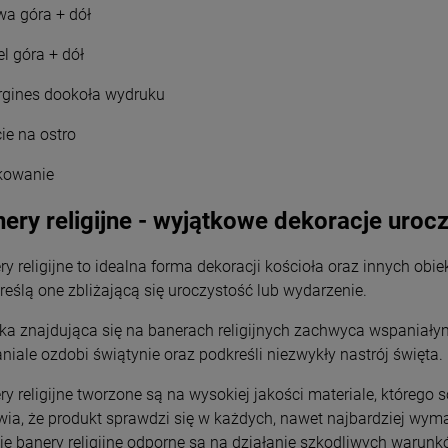
Wyszyński
Wyszyński
twa góra + dół
26,00 zł
26,00 zł
el góra + dół
+
+
Opakowani
Opakowani
rgines dookoła wydruku
e
e
-
-
cie na ostro
DO KOSZYKA
DO KOSZYKA
kowanie
ery religijne - wyjątkowe dekoracje urocz
ry religijne to idealna forma dekoracji kościoła oraz innych obi
reślą one zbliżającą się uroczystość lub wydarzenie.
ika znajdująca się na banerach religijnych zachwyca wspaniałym
niale ozdobi świątynie oraz podkreśli niezwykły nastrój święta.
ry religijne tworzone są na wysokiej jakości materiale, którego 
wia, że produkt sprawdzi się w każdych, nawet najbardziej wy
cie banery religijne odporne są na działanie szkodliwych warun