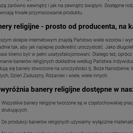
użą zarówno wewnątrz i jak na zewnątrz świątyni. Dostępne rod
wniają trwałe przymocowanie produktu.
ery religijne - prosto od producenta, na
szym sklepie internetowym znajdą Państwo wiele wzorów i wym
dnie tak, aby jak najlepiej podkreślić uroczystość. Jako długole
nasi klienci byli w pełni usatysfakcjonowani. Dlatego też, opró
nanie banerów religijnych dokładnie według Państwa indywidu
dują się banery stworzone na uroczystości tj. Boże Narodzenie, 
tych, Dzień Zaduszny, Różaniec i wiele, wiele innych.
wyróżnia banery religijne dostępne w nas
Wszystkie banery religijne tworzone są w częstochowskiej pr
drukujących.
Do produkcji banerów religijnych używamy wyłącznie materiał