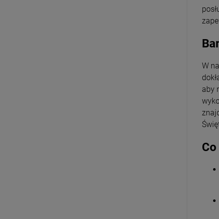
posł
zape
Ban
W na
dokła
aby 
wyko
znaj
Świę
Co 