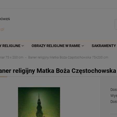
MÓWIEŃ
.pl
 RELIGIJNE
OBRAZY RELIGIJNE W RAMIE
SAKRAMENTY 
iar 75 x 200 cm
Baner religijny Matka Boża Częstochowska 75x200 cm
aner religijny Matka Boża Częstochowsk
Dos
Wys
Dos