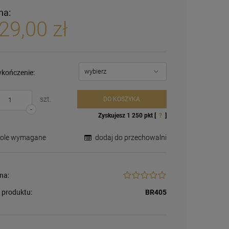
na:
29,00 zł
kończenie:
szt.
DO KOSZYKA
-
Zyskujesz
1 250
pkt [
?
]
Pole wymagane
dodaj do przechowalni
na:
 produktu:
BR405