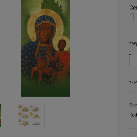
Ce
1
*
Wy
+
*
- 
Oce
Kod