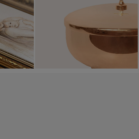
Sakramenty Święte
Obrazy religijne
WYJĄTKOWE
PIĘKNE
OKAZJE
WZORY