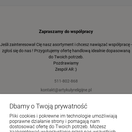
Zapraszamy do współpracy
Jeśli zainteresował Cię nasz asortyment i chcesz nawiązać współpracę -
zgłoś się do nas ! Przygotujemy ofertę handlową idealnie dopasowaną
do Twoich potrzeb.
Pozdrawiamy
Zespół AR :)
511-802-868
kontakt@artykulyreligijne.pl
Dbamy o Twoją prywatność
Pomoc
Pliki cookies i pokrewne im technologie umożliwiają
Moje konto
poprawne działanie strony i pomagają nam
dostosować ofertę do Twoich potrzeb. Możesz
zaakceptować wykorzystanie przez nas wszystkich