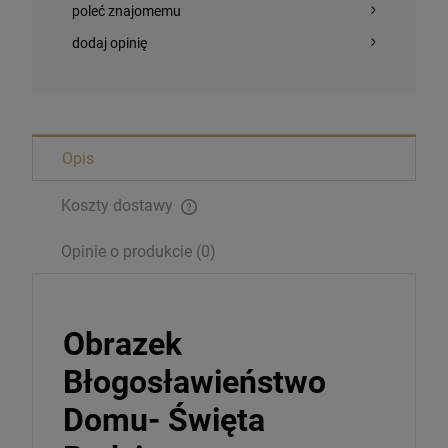
poleć znajomemu
dodaj opinię
Opis
Koszty dostawy
Bransoletka Benedyktyńska
Opinie o produkcie (0)
16,00 zł
Obrazek
szt.
Błogosławieństwo
DO KOSZYKA
Domu- Święta