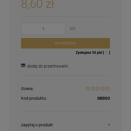
8,60 zł
szt.
DO KOSZYKA
Zyskujesz
50
pkt [
?
]
dodaj do przechowalni
Ocena:
Kod produktu:
DBD03
zapytaj o produkt