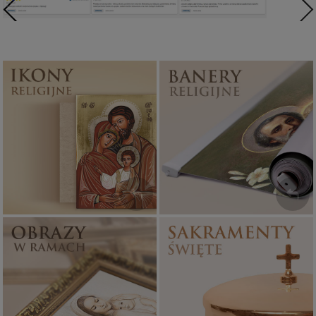
Ikony religijne
Banery religijne
PONAD 400
ZOBACZ
WZORÓW
Sakramenty Święte
Obrazy religijne
WYJĄTKOWE
PIĘKNE
OKAZJE
WZORY