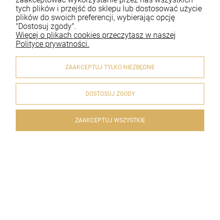
Płatności i dostawa
tych plików i przejść do sklepu lub dostosować użycie
plików do swoich preferencji, wybierając opcję
Informacje
"Dostosuj zgody".
Więcej o plikach cookies przeczytasz w naszej
O nas
Polityce prywatności.
ZAAKCEPTUJ TYLKO NIEZBĘDNE
DOSTOSUJ ZGODY
© 2020 artykulyreligijne.pl . Wszelkie prawa zastrzeżone.
Styl graficzny i aplikacje ShopGadget.pl
Sklep internetowy
Shoper.pl
ZAAKCEPTUJ WSZYSTKIE