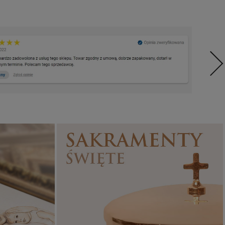
Sakramenty Święte
Obrazy religijne
WYJĄTKOWE
PIĘKNE
OKAZJE
WZORY