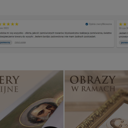
Banery religijne
ZOBACZ