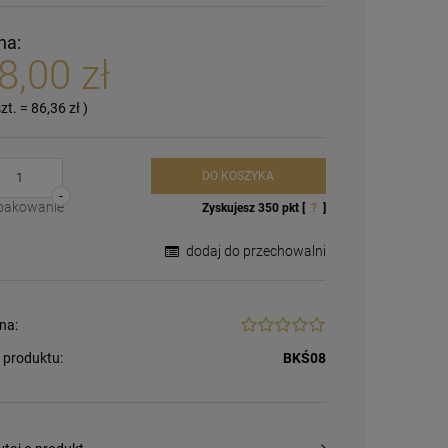
na:
8,00 zł
szt.
=
86,36 zł
)
DO KOSZYKA
-
pakowanie
Zyskujesz
350
pkt [
?
]
dodaj do przechowalni
na:
 produktu:
BKŚ08