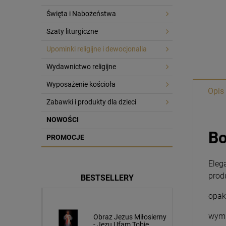
Święta i Nabożeństwa
Szaty liturgiczne
Upominki religijne i dewocjonalia
Wydawnictwo religijne
Wyposażenie kościoła
Opis
Zabawki i produkty dla dzieci
NOWOŚCI
Bo
PROMOCJE
Eleg
prod
BESTSELLERY
opak
wymi
usa
Obraz Jezus Miłosierny
cm napis
- Jezu Ufam Tobie