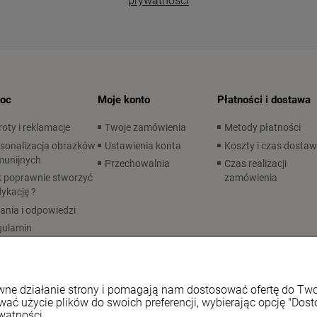
prywatności
oc
Moje konto
Płatności i dostawa
oty i reklamacje
Twoje zamówienia
Metody płatności
sonalizacja obrazków
Ustawienia konta
Koszty i czas dosta
munijnych
Przechowalnia
Czas realizacji
 poprawnie stworzyć
zamówienia
ykację ?
ania i odpowiedzi
gulamin
rawne działanie strony i pomagają nam dostosować ofertę do T
wać użycie plików do swoich preferencji, wybierając opcję "Dost
watności.