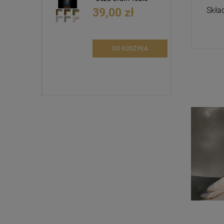
Skła
39,00 zł
DO KOSZYKA