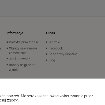
Informacje
O nas
Polityka prywatności
O firmie
wy
Obrazy sakralne na
Facebook
zamówienie
Dane firmy i kontakt
Jak kupować?
Blog
Banery religijne na
wymiar
woich potrzeb. Możesz zaakceptować wykorzystanie przez
osuj zgody".