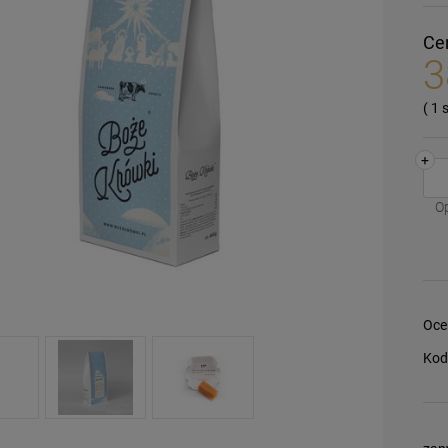
Ce
3
( 1
+
O
Oce
Kod