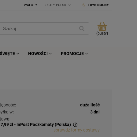
WALUTY
TRYB NOCNY
(pusty)
ŚWIĘTE
NOWOŚCI
PROMOCJE
tępność:
duża ilość
yłka w:
3 dni
tawa:
17,99 zł
- InPost Paczkomaty
(Polska)
sprawdź formy dostawy