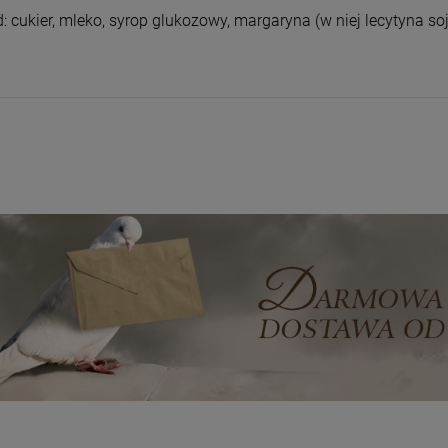
Wyszyński
Wyszyński
d: cukier, mleko, syrop glukozowy, margaryna (w niej lecytyna so
26,00 zł
26,00 zł
+
+
Opakowani
Opakowani
e
e
-
-
DO KOSZYKA
DO KOSZYKA