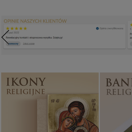
Ikony religijne
PONAD 400
WZORÓW