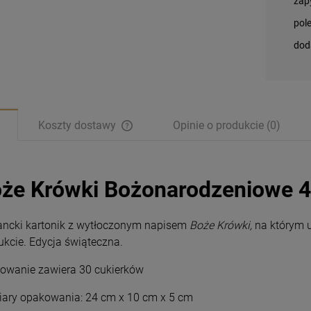
zap
pol
dod
Koszty dostawy
Opinie o produkcie (0)
że Krówki Bożonarodzeniowe 4
ancki kartonik z wytłoczonym napisem
Boże Krówki,
na którym u
ukcie. Edycja świąteczna.
owanie zawiera 30 cukierków
ary opakowania: 24 cm x 10 cm x 5 cm
Magnesy religijne
Magnesy religijne
Kardynał Stefan
Kardynał Stefan