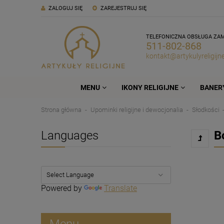
ZALOGUJ SIĘ
ZAREJESTRUJ SIĘ
TELEFONICZNA OBSŁUGA ZA
511-802-868
kontakt@artykulyreligijne
MENU
IKONY RELIGIJNE
BANERY
Strona główna
Upominki religijne i dewocjonalia
Słodkości
Languages
B
Powered by
Translate
Menu