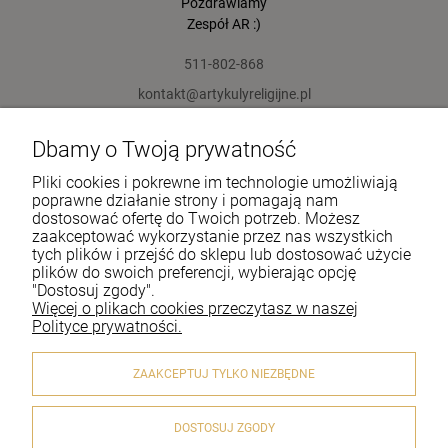
Pozdrawiamy
Zespół AR :)
511-802-868
kontakt@artykulyreligijne.pl
Dbamy o Twoją prywatność
Pomoc
Pliki cookies i pokrewne im technologie umożliwiają
Moje konto
poprawne działanie strony i pomagają nam
dostosować ofertę do Twoich potrzeb. Możesz
zaakceptować wykorzystanie przez nas wszystkich
Płatności i dostawa
tych plików i przejść do sklepu lub dostosować użycie
plików do swoich preferencji, wybierając opcję
Informacje
"Dostosuj zgody".
Więcej o plikach cookies przeczytasz w naszej
O nas
Polityce prywatności.
ZAAKCEPTUJ TYLKO NIEZBĘDNE
DOSTOSUJ ZGODY
© 2020 artykulyreligijne.pl . Wszelkie prawa zastrzeżone.