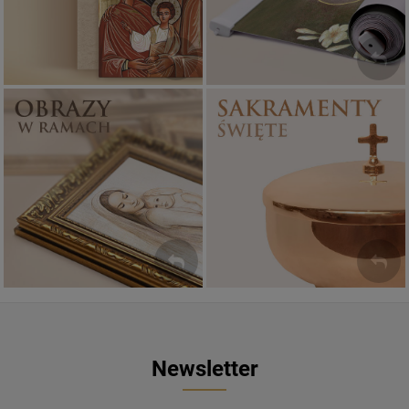
Sakramenty Święte
Obrazy religijne
WYJĄTKOWE
PIĘKNE
OKAZJE
WZORY
Newsletter