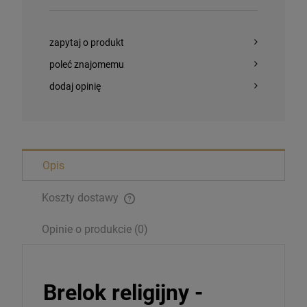
zapytaj o produkt
poleć znajomemu
dodaj opinię
Opis
Koszty dostawy
Opinie o produkcie (0)
Magnesy religijne Kardynał Stefan
Wyszyński
Brelok religijny -
26,00 zł