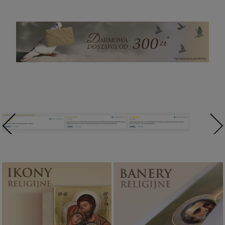
Ikony religijne
Banery religijne
PONAD 400
ZOBACZ
WZORÓW