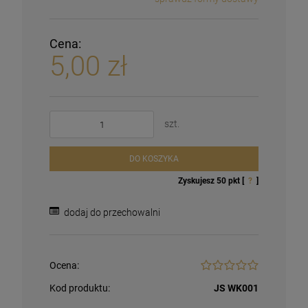
Cena:
5,00 zł
szt.
DO KOSZYKA
Zyskujesz
50
pkt [
?
]
dodaj do przechowalni
Ocena:
Kod produktu:
JS WK001