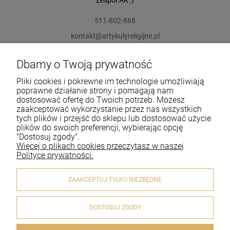
Zespół AR :)
511-802-868
kontakt@artykulyreligijne.pl
Dbamy o Twoją prywatność
Pomoc
Pliki cookies i pokrewne im technologie umożliwiają
Moje konto
poprawne działanie strony i pomagają nam
dostosować ofertę do Twoich potrzeb. Możesz
zaakceptować wykorzystanie przez nas wszystkich
Płatności i dostawa
tych plików i przejść do sklepu lub dostosować użycie
plików do swoich preferencji, wybierając opcję
Informacje
"Dostosuj zgody".
Więcej o plikach cookies przeczytasz w naszej
O nas
Polityce prywatności.
ZAAKCEPTUJ TYLKO NIEZBĘDNE
DOSTOSUJ ZGODY
© 2020 artykulyreligijne.pl . Wszelkie prawa zastrzeżone.
Styl graficzny i aplikacje ShopGadget.pl
Sklep internetowy
Shoper.pl