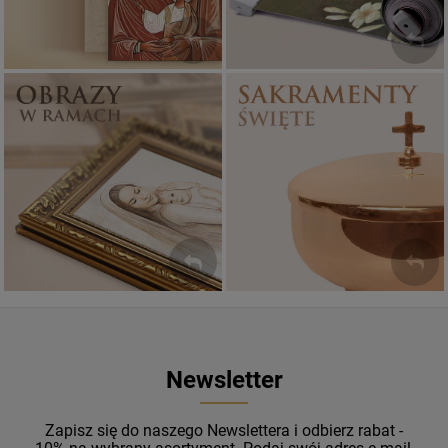
Sakramenty Święte
Obrazy religijne
WYJĄTKOWE
PIĘKNE
OKAZJE
WZORY
Newsletter
Zapisz się do naszego Newslettera i odbierz rabat -