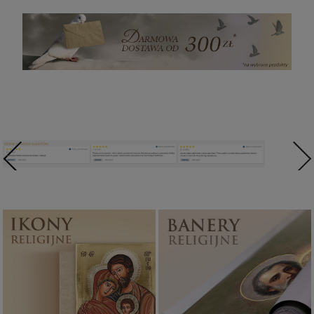
Ikony religijne
Banery religijne
PONAD 400
ZOBACZ
WZORÓW