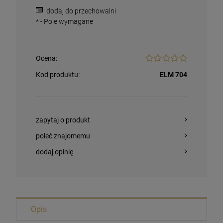
dodaj do przechowalni
*
- Pole wymagane
Ocena:
Kod produktu:
ELM 704
zapytaj o produkt
poleć znajomemu
dodaj opinię
Magnesy religijne Kardynał Stefan
Wyszyński
26,00 zł
Opis