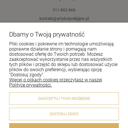
511-802-868
kontakt@artykulyreligijne.pl
Dbamy o Twoją prywatność
Pomoc
Pliki cookies i pokrewne im technologie umożliwiają
Moje konto
poprawne działanie strony i pomagają nam
dostosować ofertę do Twoich potrzeb. Możesz
zaakceptować wykorzystanie przez nas wszystkich
Płatności i dostawa
tych plików i przejść do sklepu lub dostosować użycie
plików do swoich preferencji, wybierając opcję
Informacje
"Dostosuj zgody".
Więcej o plikach cookies przeczytasz w naszej
O nas
Polityce prywatności.
ZAAKCEPTUJ TYLKO NIEZBĘDNE
DOSTOSUJ ZGODY
© 2020 artykulyreligijne.pl . Wszelkie prawa zastrzeżone.
Styl graficzny i aplikacje ShopGadget.pl
Sklep internetowy
Shoper.pl