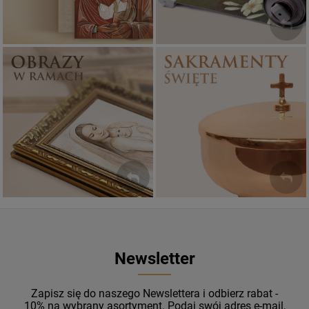
Sakramenty Święte
Obrazy religijne
WYJĄTKOWE
PIĘKNE
OKAZJE
WZORY
Newsletter
Zapisz się do naszego Newslettera i odbierz rabat -
10% na wybrany asortyment. Podaj swój adres e-mail,