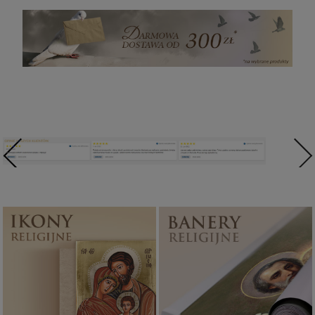
Ikony religijne
Banery religijne
PONAD 400
ZOBACZ
WZORÓW