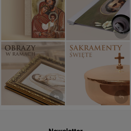
Ikony religijne
Banery religijne
PONAD 400
ZOBACZ
WZORÓW
Sakramenty Święte
Obrazy religijne
WYJĄTKOWE
PIĘKNE
OKAZJE
WZORY