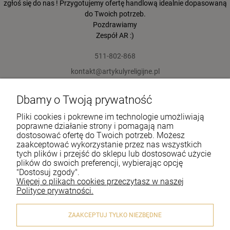
zgłoś się do nas ! Przygotujemy ofertę handlową idealnie dopasowaną
do Twoich potrzeb.
Pozdrawiamy
Zespół AR :)
511-802-868
kontakt@artykulyreligijne.pl
Dbamy o Twoją prywatność
Pomoc
Pliki cookies i pokrewne im technologie umożliwiają
Moje konto
poprawne działanie strony i pomagają nam
dostosować ofertę do Twoich potrzeb. Możesz
zaakceptować wykorzystanie przez nas wszystkich
Płatności i dostawa
tych plików i przejść do sklepu lub dostosować użycie
plików do swoich preferencji, wybierając opcję
Informacje
"Dostosuj zgody".
Więcej o plikach cookies przeczytasz w naszej
O nas
Polityce prywatności.
ZAAKCEPTUJ TYLKO NIEZBĘDNE