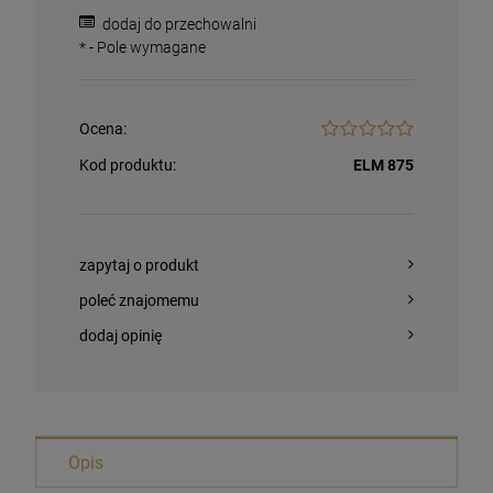
dodaj do przechowalni
*
- Pole wymagane
Ocena:
Kod produktu:
ELM 875
zapytaj o produkt
poleć znajomemu
dodaj opinię
Magnesy religijne Kardynał Stefan
Wyszyński
26,00 zł
Opis