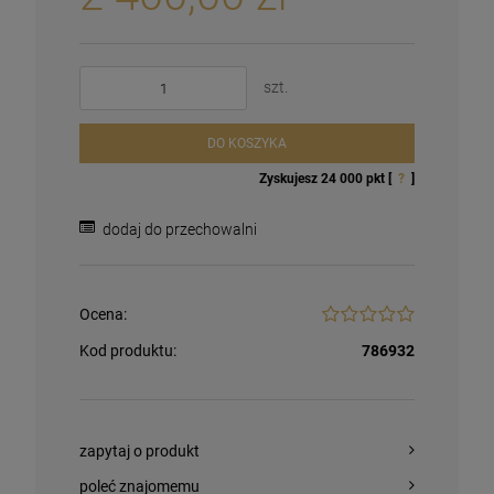
szt.
DO KOSZYKA
Zyskujesz
24 000
pkt [
?
]
dodaj do przechowalni
Ocena:
Kod produktu:
786932
zapytaj o produkt
poleć znajomemu