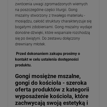
zwrócenia uwagi zgromadzonych wiernych
szt.
na poszczególne części liturgii. Gong
mszalny stworzony z trwałego materiału -
DO KOSZYKA
mosiądzu, całość struktury charakteryzuje się
bogatymi zdobieniami. Gong mszalny wydaje
donośne dźwięki, które wspaniale rozchodzą
się po świątyni. Do zestawu dołączony
drewniany młotek.
Przed dokonaniem zakupu prosimy o
kontakt w celu ustalenia dostępności
produktu.
Gongi mosiężne mszalne,
gongi do kościoła - szeroka
oferta produktów z kategorii
wyposażenie kościoła, które
zachwycają swoją estetyką i