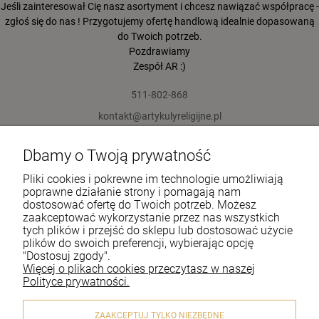
Jeśli zainteresował Cię nasz asortyment i chcesz nawiązać współpracę -
zgłoś się do nas ! Przygotujemy ofertę handlową idealnie dopasowaną
do Twoich potrzeb.
Pozdrawiamy
Zespół AR :)
511-802-868
kontakt@artykulyreligijne.pl
Dbamy o Twoją prywatność
Pomoc
Pliki cookies i pokrewne im technologie umożliwiają
Moje konto
poprawne działanie strony i pomagają nam
dostosować ofertę do Twoich potrzeb. Możesz
zaakceptować wykorzystanie przez nas wszystkich
Płatności i dostawa
tych plików i przejść do sklepu lub dostosować użycie
plików do swoich preferencji, wybierając opcję
Informacje
"Dostosuj zgody".
Więcej o plikach cookies przeczytasz w naszej
O nas
Polityce prywatności.
ZAAKCEPTUJ TYLKO NIEZBĘDNE