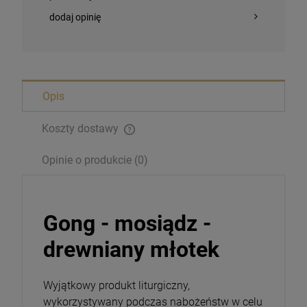
dodaj opinię
Opis
Koszty dostawy
Opinie o produkcie (0)
Gong - mosiądz -
drewniany młotek
Bransoletka Benedyktyńska
Wyjątkowy produkt liturgiczny,
16,00 zł
wykorzystywany podczas nabożeństw w celu