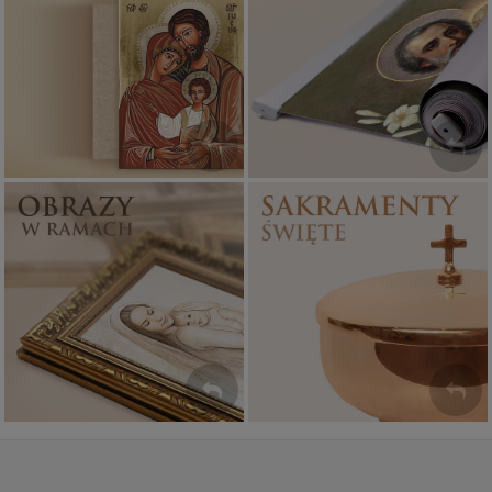
Ikony religijne
Banery religijne
PONAD 400
ZOBACZ
WZORÓW
Sakramenty Święte
Obrazy religijne
WYJĄTKOWE
PIĘKNE
OKAZJE
WZORY