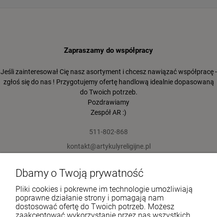
Zapraszamy do współpracy
Jeśli zainteresował Cię nasz asortyment i chcesz nawiązać współpracę -
zgłoś się do nas ! Przygotujemy ofertę handlową idealnie dopasowaną
do Twoich potrzeb.
Pozdrawiamy
Zespół AR :)
511-802-868
kontakt@artykulyreligijne.pl
Dbamy o Twoją prywatność
Pomoc
Pliki cookies i pokrewne im technologie umożliwiają
Moje konto
poprawne działanie strony i pomagają nam
dostosować ofertę do Twoich potrzeb. Możesz
zaakceptować wykorzystanie przez nas wszystkich