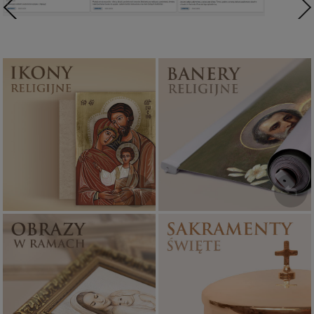
Ikony religijne
Banery religijne
PONAD 400
ZOBACZ
WZORÓW
Sakramenty Święte
Obrazy religijne
WYJĄTKOWE
PIĘKNE
OKAZJE
WZORY