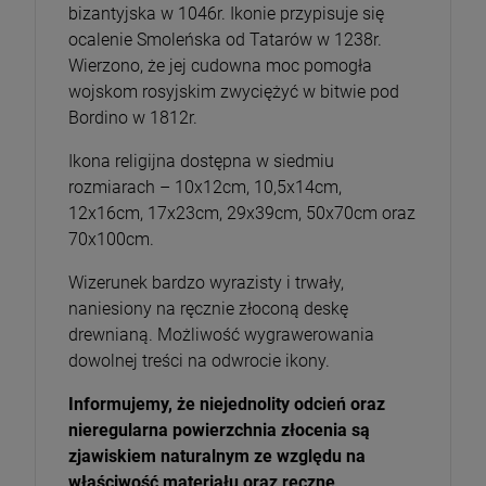
bizantyjska w 1046r. Ikonie przypisuje się
ocalenie Smoleńska od Tatarów w 1238r.
Wierzono, że jej cudowna moc pomogła
wojskom rosyjskim zwyciężyć w bitwie pod
Bordino w 1812r.
Ikona religijna dostępna w siedmiu
rozmiarach – 10x12cm, 10,5x14cm,
12x16cm, 17x23cm, 29x39cm, 50x70cm oraz
70x100cm.
Wizerunek bardzo wyrazisty i trwały,
naniesiony na ręcznie złoconą deskę
drewnianą. Możliwość wygrawerowania
dowolnej treści na odwrocie ikony.
Informujemy, że niejednolity odcień oraz
nieregularna powierzchnia złocenia są
zjawiskiem naturalnym ze względu na
właściwość materiału oraz ręczne