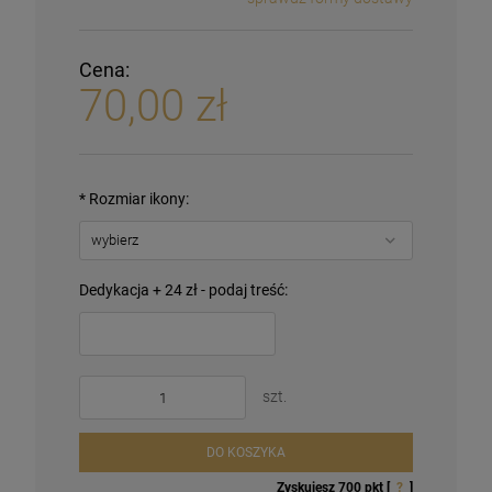
Cena:
70,00 zł
*
Rozmiar ikony:
Dedykacja + 24 zł - podaj treść:
szt.
DO KOSZYKA
Zyskujesz
700
pkt [
?
]