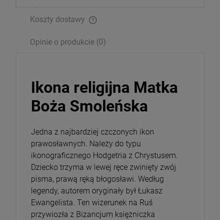
26,00 zł
Koszty dostawy
Opakowanie
Opinie o produkcie (0)
DO KOSZYKA
Ikona religijna Matka
Boża Smoleńska
Jedna z najbardziej czczonych ikon
prawosławnych. Należy do typu
ikonograficznego Hodgetria z Chrystusem.
Dziecko trzyma w lewej ręce zwinięty zwój
pisma, prawą ręką błogosławi. Według
legendy, autorem oryginały był Łukasz
Ewangelista. Ten wizerunek na Ruś
przywiozła z Bizancjum księżniczka