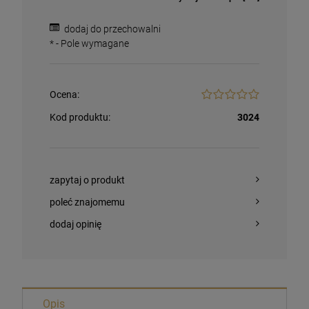
dodaj do przechowalni
*
- Pole wymagane
Ocena:
Kod produktu:
3024
zapytaj o produkt
poleć znajomemu
dodaj opinię
Magnesy religijne Kardynał Stefan
Wyszyński
Opis