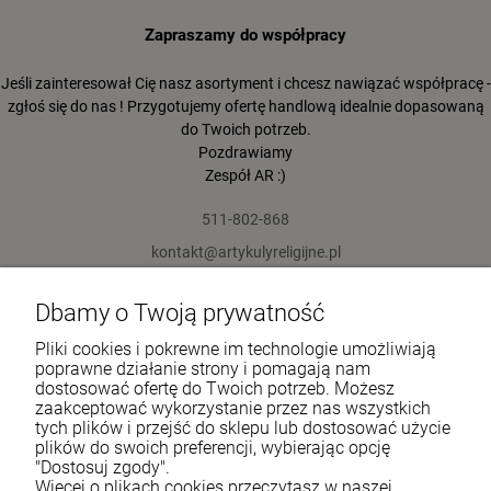
Zapraszamy do współpracy
Jeśli zainteresował Cię nasz asortyment i chcesz nawiązać współpracę -
zgłoś się do nas ! Przygotujemy ofertę handlową idealnie dopasowaną
do Twoich potrzeb.
Pozdrawiamy
Zespół AR :)
511-802-868
kontakt@artykulyreligijne.pl
Dbamy o Twoją prywatność
Pomoc
Pliki cookies i pokrewne im technologie umożliwiają
Moje konto
poprawne działanie strony i pomagają nam
dostosować ofertę do Twoich potrzeb. Możesz
zaakceptować wykorzystanie przez nas wszystkich
Płatności i dostawa
tych plików i przejść do sklepu lub dostosować użycie
plików do swoich preferencji, wybierając opcję
Informacje
"Dostosuj zgody".
Więcej o plikach cookies przeczytasz w naszej