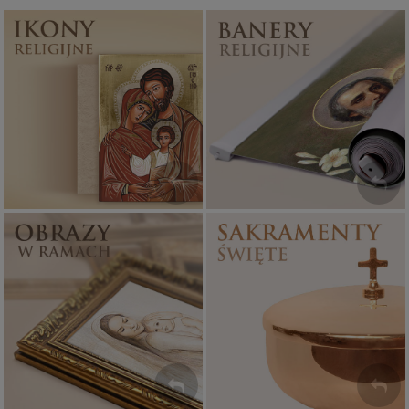
Ikony religijne
Banery religijne
PONAD 400
ZOBACZ
WZORÓW
Sakramenty Święte
Obrazy religijne
WYJĄTKOWE
PIĘKNE
OKAZJE
WZORY