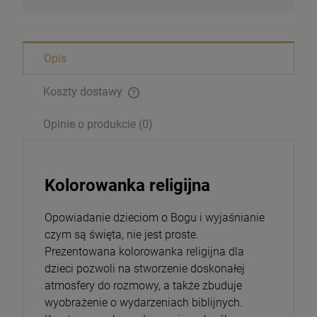
Opis
Koszty dostawy
Opinie o produkcie (0)
Magnesy religijne Kardynał Stefan
Kolorowanka religijna
Wyszyński
26,00 zł
Opowiadanie dzieciom o Bogu i wyjaśnianie
czym są święta, nie jest proste.
Opakowanie
Prezentowana kolorowanka religijna dla
dzieci pozwoli na stworzenie doskonałej
DO KOSZYKA
atmosfery do rozmowy, a także zbuduje
wyobrażenie o wydarzeniach biblijnych.