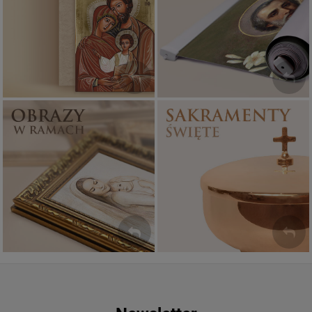
Ikony religijne
Banery religijne
PONAD 400
ZOBACZ
WZORÓW
Sakramenty Święte
Obrazy religijne
WYJĄTKOWE
PIĘKNE
OKAZJE
WZORY