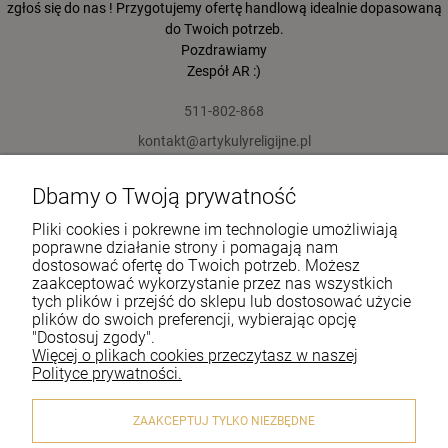
zgłoś się do nas ! Przygotujemy ofertę handlową idealnie dopasowaną
do Twoich potrzeb.
Pozdrawiamy
Zespół AR :)
511-802-868
kontakt@artykulyreligijne.pl
Dbamy o Twoją prywatność
Pomoc
Pliki cookies i pokrewne im technologie umożliwiają
Moje konto
poprawne działanie strony i pomagają nam
dostosować ofertę do Twoich potrzeb. Możesz
zaakceptować wykorzystanie przez nas wszystkich
Płatności i dostawa
tych plików i przejść do sklepu lub dostosować użycie
plików do swoich preferencji, wybierając opcję
Informacje
"Dostosuj zgody".
Więcej o plikach cookies przeczytasz w naszej
O nas
Polityce prywatności.
ZAAKCEPTUJ TYLKO NIEZBĘDNE