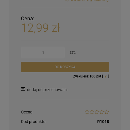
Cena:
12,99 zł
szt.
DO KOSZYKA
Zyskujesz
100
pkt [
?
]
dodaj do przechowalni
Ocena:
Kod produktu:
R1018