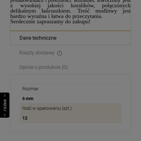
Różaniec stworzony jest
z wysokiej jakości koralików, połączonych
Magnesy religijne Kardynał Stefan
delikatnym łańcuszkiem. Treść modlitwy jest
Wyszyński
bardzo wyraźna i łatwa do przeczytania.
26,00 zł
Serdecznie zapraszamy do zakupu!
Dane techniczne
Opakowanie
Koszty dostawy
DO KOSZYKA
Opinie o produkcie (0)
Rozmiar
6 mm
WIĘCEJ
Ilość w opakowaniu (szt.)
12