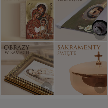
Ikony religijne
Banery religijne
PONAD 400
ZOBACZ
WZORÓW
Sakramenty Święte
Obrazy religijne
WYJĄTKOWE
PIĘKNE
OKAZJE
WZORY