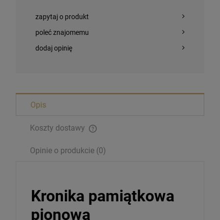
zapytaj o produkt
poleć znajomemu
dodaj opinię
Opis
Koszty dostawy
Opinie o produkcie (0)
Magnesy religijne Kardynał Stefan
Wyszyński
26,00 zł
Kronika pamiątkowa
pionowa
Opakowanie