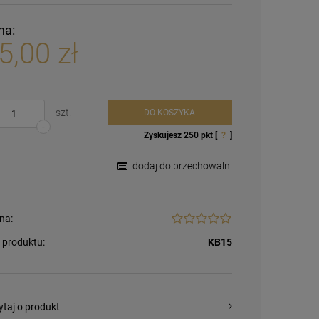
na:
5,00 zł
szt.
DO KOSZYKA
-
Zyskujesz
250
pkt [
?
]
dodaj do przechowalni
na:
 produktu:
KB15
ytaj o produkt