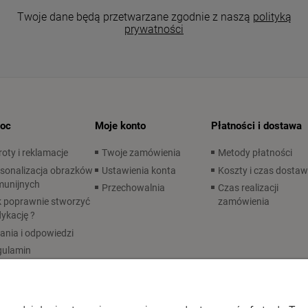
Twoje dane będą przetwarzane zgodnie z naszą
polityką
prywatności
oc
Moje konto
Płatności i dostawa
oty i reklamacje
Twoje zamówienia
Metody płatności
sonalizacja obrazków
Ustawienia konta
Koszty i czas dosta
munijnych
Przechowalnia
Czas realizacji
 poprawnie stworzyć
zamówienia
ykację ?
ania i odpowiedzi
gulamin