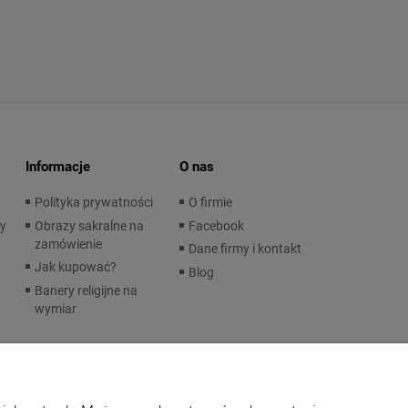
Informacje
O nas
Polityka prywatności
O firmie
wy
Obrazy sakralne na
Facebook
zamówienie
Dane firmy i kontakt
Jak kupować?
Blog
Banery religijne na
wymiar