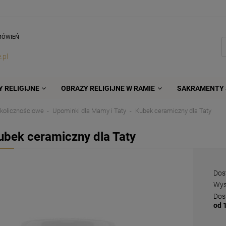
MÓWIEŃ
.pl
 RELIGIJNE
OBRAZY RELIGIJNE W RAMIE
SAKRAMENTY 
kolicznościowe
Upominki dla Mamy i Taty
Kubek ceramiczny dla Taty
ubek ceramiczny dla Taty
Dos
Wys
Dos
od 