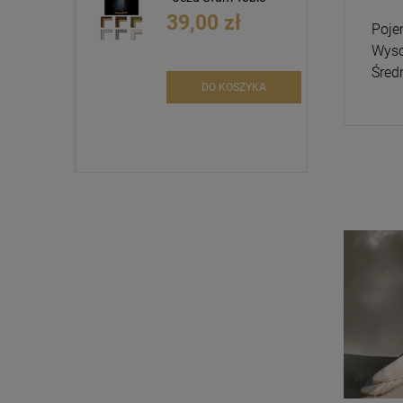
39,00 zł
Poje
Wyso
Śred
DO KOSZYKA