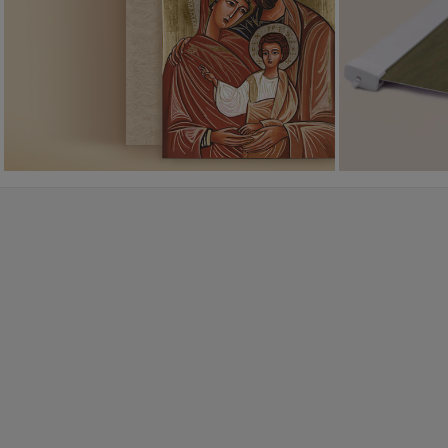
PONAD 400
WZORÓW