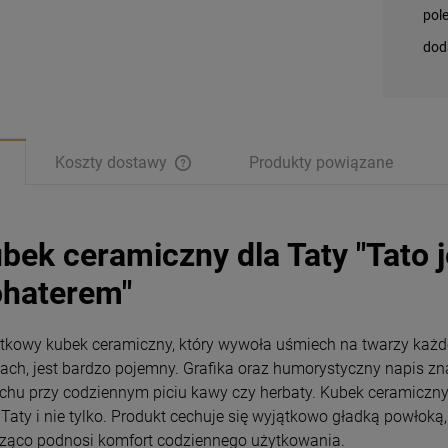
pol
dod
Koszty dostawy
Produkty powiązane
bek ceramiczny dla Taty "Tato 
haterem"
tkowy kubek ceramiczny, który wywoła uśmiech na twarzy każde
iach, jest bardzo pojemny. Grafika oraz humorystyczny napis zn
chu przy codziennym piciu kawy czy herbaty. Kubek ceramiczny 
 Taty i nie tylko. Produkt cechuje się wyjątkowo gładką powłok
Bransoletka
Ikona religijna
ząco podnosi komfort codziennego użytkowania.
Benedyktyńska
Pneumatofora Matka