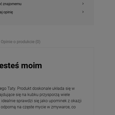
eć znajomemu
aj opinię
Opinie o produkcie (0)
jesteś moim
go Taty. Produkt doskonale układa się w
ajdujące się na kubku przysporzą wiele
idealnie sprawdzi się jako upominek z okazji
ą, odporną na częste mycie w zmywarce, co