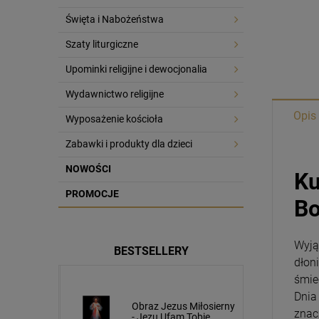
Święta i Nabożeństwa
Szaty liturgiczne
Upominki religijne i dewocjonalia
Wydawnictwo religijne
Opis
Wyposażenie kościoła
Zabawki i produkty dla dzieci
NOWOŚCI
Ku
PROMOCJE
Bo
Wyją
BESTSELLERY
dłon
śmie
Dnia
usa
Obraz Jezus Miłosierny
znac
cm napis
- Jezu Ufam Tobie