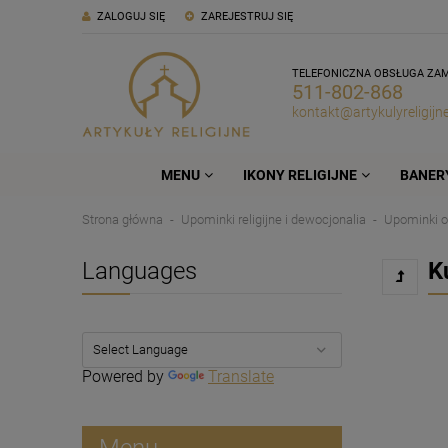
ZALOGUJ SIĘ
ZAREJESTRUJ SIĘ
TELEFONICZNA OBSŁUGA ZA
511-802-868
kontakt@artykulyreligijne
MENU
IKONY RELIGIJNE
BANERY
Strona główna
Upominki religijne i dewocjonalia
Upominki o
Languages
K
Powered by
Translate
Menu