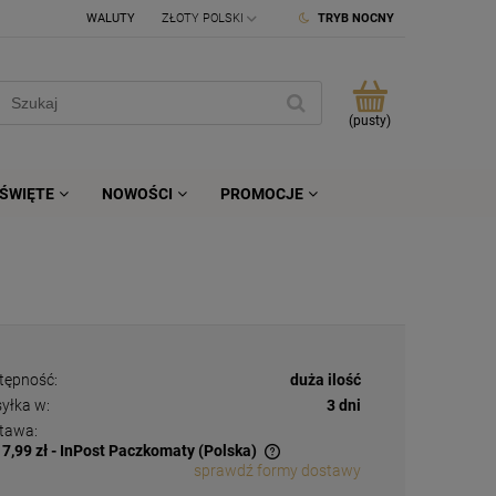
WALUTY
TRYB NOCNY
(pusty)
ŚWIĘTE
NOWOŚCI
PROMOCJE
tępność:
duża ilość
yłka w:
3 dni
tawa:
17,99 zł
- InPost Paczkomaty
(Polska)
sprawdź formy dostawy