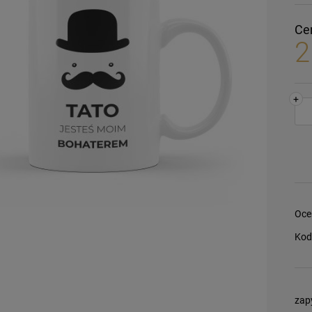
Ce
2
+
Oce
Kod
zap