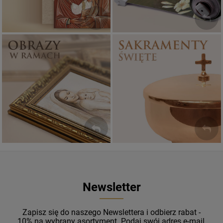
Sakramenty Święte
Obrazy religijne
WYJĄTKOWE
PIĘKNE
OKAZJE
WZORY
Newsletter
Zapisz się do naszego Newslettera i odbierz rabat -
10% na wybrany asortyment. Podaj swój adres e-mail,