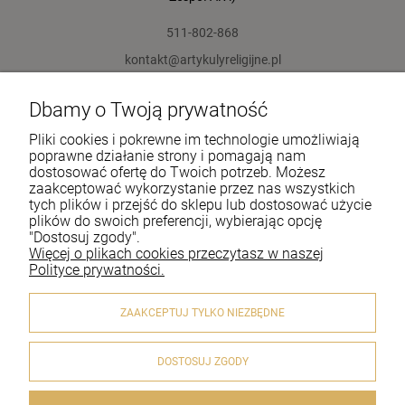
511-802-868
kontakt@artykulyreligijne.pl
Dbamy o Twoją prywatność
Pomoc
Pliki cookies i pokrewne im technologie umożliwiają
Moje konto
poprawne działanie strony i pomagają nam
dostosować ofertę do Twoich potrzeb. Możesz
zaakceptować wykorzystanie przez nas wszystkich
Płatności i dostawa
tych plików i przejść do sklepu lub dostosować użycie
plików do swoich preferencji, wybierając opcję
Informacje
"Dostosuj zgody".
Więcej o plikach cookies przeczytasz w naszej
O nas
Polityce prywatności.
ZAAKCEPTUJ TYLKO NIEZBĘDNE
DOSTOSUJ ZGODY
© 2020 artykulyreligijne.pl . Wszelkie prawa zastrzeżone.
Styl graficzny i aplikacje ShopGadget.pl
Sklep internetowy
Shoper.pl