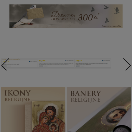
Ikony religijne
Banery religijne
PONAD 400
ZOBACZ
WZORÓW