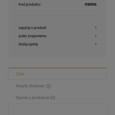
Kod produktu:
OW006
zapytaj o produkt
poleć znajomemu
dodaj opinię
Bransoletka Benedyktyńska
16,00 zł
Opis
Koszty dostawy
szt.
Opinie o produkcie (0)
DO KOSZYKA