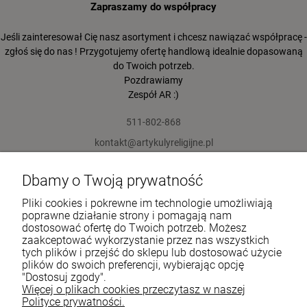
Zapraszamy do współpracy
Jeśli zainteresował Cię nasz asortyment i chcesz nawiązać współpracę -
zgłoś się do nas ! Przygotujemy ofertę handlową idealnie dopasowaną
do Twoich potrzeb.
Pozdrawiamy
Zespół AR :)
511-802-868
kontakt@artykulyreligijne.pl
Dbamy o Twoją prywatność
Pomoc
Pliki cookies i pokrewne im technologie umożliwiają
Moje konto
poprawne działanie strony i pomagają nam
dostosować ofertę do Twoich potrzeb. Możesz
zaakceptować wykorzystanie przez nas wszystkich
Płatności i dostawa
tych plików i przejść do sklepu lub dostosować użycie
plików do swoich preferencji, wybierając opcję
Informacje
"Dostosuj zgody".
Więcej o plikach cookies przeczytasz w naszej
O nas
Polityce prywatności.