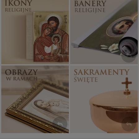
Ikony religijne
Banery religijne
PONAD 400
ZOBACZ
WZORÓW
Sakramenty Święte
Obrazy religijne
WYJĄTKOWE
PIĘKNE
OKAZJE
WZORY