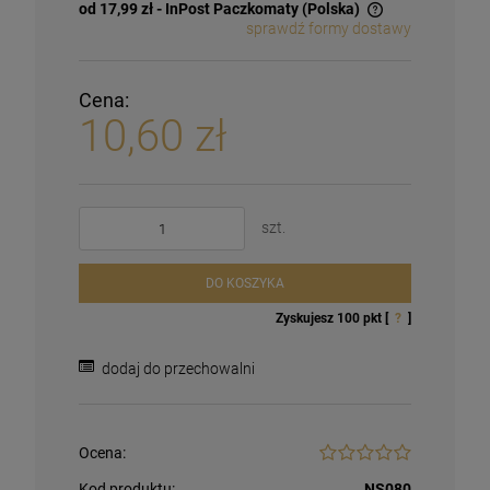
od 17,99 zł
- InPost Paczkomaty
(Polska)
sprawdź formy dostawy
Cena:
10,60 zł
szt.
DO KOSZYKA
Zyskujesz
100
pkt [
?
]
dodaj do przechowalni
Ocena:
Kod produktu:
NS080