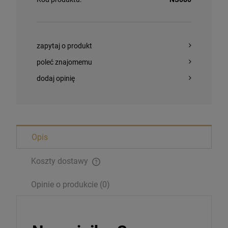
zapytaj o produkt
poleć znajomemu
dodaj opinię
Opis
Koszty dostawy
Opinie o produkcie (0)
Magnesy religijne Kardynał Stefan
Wyszyński
26,00 zł