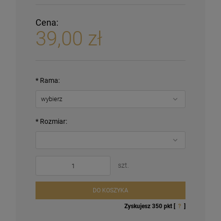
Cena:
39,00 zł
*
Rama:
*
Rozmiar:
szt.
DO KOSZYKA
Zyskujesz
350
pkt [
?
]