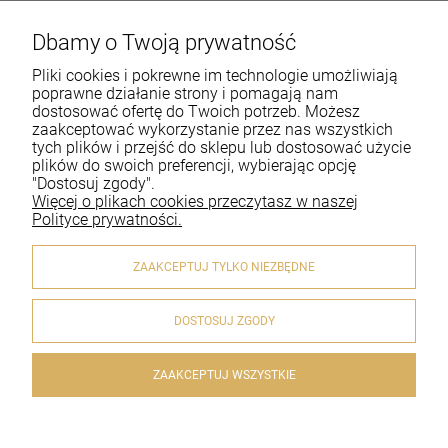
Dbamy o Twoją prywatność
Pomoc
Pliki cookies i pokrewne im technologie umożliwiają
Moje konto
poprawne działanie strony i pomagają nam
dostosować ofertę do Twoich potrzeb. Możesz
zaakceptować wykorzystanie przez nas wszystkich
Płatności i dostawa
tych plików i przejść do sklepu lub dostosować użycie
plików do swoich preferencji, wybierając opcję
Informacje
"Dostosuj zgody".
Więcej o plikach cookies przeczytasz w naszej
O nas
Polityce prywatności.
ZAAKCEPTUJ TYLKO NIEZBĘDNE
DOSTOSUJ ZGODY
© 2020 artykulyreligijne.pl . Wszelkie prawa zastrzeżone.
Styl graficzny i aplikacje ShopGadget.pl
Sklep internetowy
Shoper.pl
ZAAKCEPTUJ WSZYSTKIE