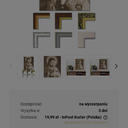
Dostępność:
na wyczerpaniu
Wysyłka w:
3 dni
Dostawa:
19,99 zł
- InPost Kurier
(Polska)
sprawdź formy dostawy