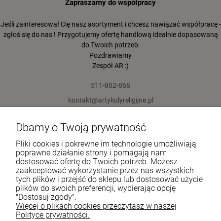
Zapraszamy do współpracy
Jeśli zainteresował Cię nasz asortyment i chcesz nawiązać współpracę -
zgłoś się do nas ! Przygotujemy ofertę handlową idealnie dopasowaną
do Twoich potrzeb.
Pozdrawiamy
Zespół AR :)
511-802-868
kontakt@artykulyreligijne.pl
Dbamy o Twoją prywatność
Pomoc
Pliki cookies i pokrewne im technologie umożliwiają
Moje konto
poprawne działanie strony i pomagają nam
dostosować ofertę do Twoich potrzeb. Możesz
zaakceptować wykorzystanie przez nas wszystkich
Płatności i dostawa
tych plików i przejść do sklepu lub dostosować użycie
plików do swoich preferencji, wybierając opcję
Informacje
"Dostosuj zgody".
Więcej o plikach cookies przeczytasz w naszej
O nas
Polityce prywatności.