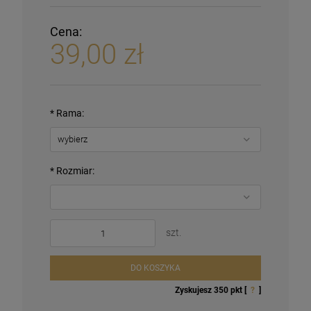
Cena:
39,00 zł
*
Rama:
*
Rozmiar:
szt.
DO KOSZYKA
Zyskujesz
350
pkt [
?
]