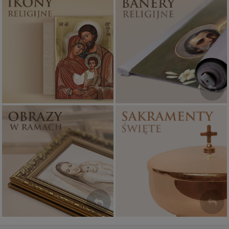
Ikony religijne
Banery religijne
PONAD 400
ZOBACZ
WZORÓW
Sakramenty Święte
Obrazy religijne
WYJĄTKOWE
PIĘKNE
OKAZJE
WZORY