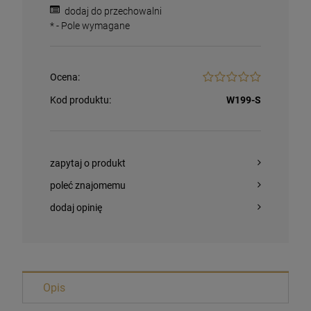
dodaj do przechowalni
*
- Pole wymagane
Ocena:
Kod produktu:
W199-S
zapytaj o produkt
poleć znajomemu
dodaj opinię
Magnesy religijne Kardynał Stefan
Wyszyński
Opis
26,00 zł