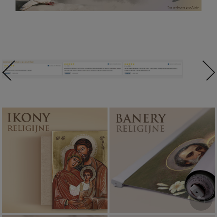
Ikony religijne
Banery religijne
PONAD 400
ZOBACZ
WZORÓW