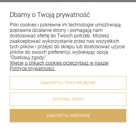
Dbamy o Twoją prywatność
Pomoc
Pliki cookies i pokrewne im technologie umożliwiają
Moje konto
poprawne działanie strony i pomagają nam
dostosować ofertę do Twoich potrzeb. Możesz
zaakceptować wykorzystanie przez nas wszystkich
Płatności i dostawa
tych plików i przejść do sklepu lub dostosować użycie
plików do swoich preferencji, wybierając opcję
Informacje
"Dostosuj zgody".
Więcej o plikach cookies przeczytasz w naszej
O nas
Polityce prywatności.
ZAAKCEPTUJ TYLKO NIEZBĘDNE
DOSTOSUJ ZGODY
© 2020 artykulyreligijne.pl . Wszelkie prawa zastrzeżone.
Styl graficzny i aplikacje ShopGadget.pl
Sklep internetowy
Shoper.pl
ZAAKCEPTUJ WSZYSTKIE