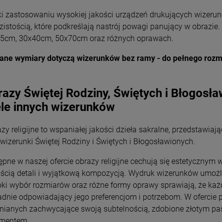
Wyszyński
Wyszyński
26,00 zł
26,00 zł
ki zastosowaniu wysokiej jakości urządzeń drukujących wizerune
zistością, które podkreślają nastrój powagi panujący w obrazie.
+
+
5cm, 30x40cm, 50x70cm oraz różnych oprawach.
Opakowani
Opakowani
e
e
-
-
ane wymiary dotyczą wizerunków bez ramy - do pełnego rozm
DO KOSZYKA
DO KOSZYKA
azy Świętej Rodziny, Świętych i Błogosła
le innych wizerunków
zy religijne to wspaniałej jakości dzieła sakralne, przedstawia
 wizerunki Świętej Rodziny i Świętych i Błogosławionych.
ępne w naszej ofercie obrazy religijne cechują się estetyczny
ością detali i wyjątkową kompozycją. Wydruk wizerunków umożliw
oki wybór rozmiarów oraz różne formy oprawy sprawiają, że k
adnie odpowiadający jego preferencjom i potrzebom. W ofercie 
nianych zachwycające swoją subtelnością, zdobione złotym pa
mentem.