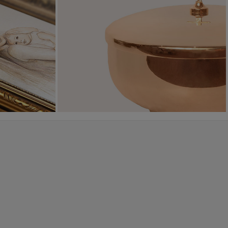
Sakramenty Święte
Obrazy religijne
WYJĄTKOWE
PIĘKNE
OKAZJE
WZORY