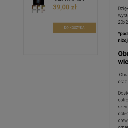
39,00 zł
Dzię
wyra
20x2
DO KOSZYKA
*pod
niżej
Obr
wie
Obra
oraz
Dost
ostr
szer
dokł
drew
orna