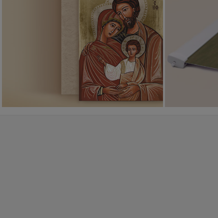
Ikony religijne
PONAD 400
WZORÓW