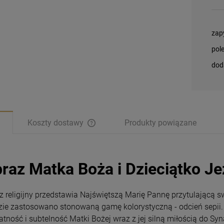
zap
pol
dod
Koszty dostawy
Produkty powiązane
raz Matka Boża i Dzieciątko J
z religijny przedstawia Najświętszą Marię Pannę przytulającą
zie zastosowano stonowaną gamę kolorystyczną - odcień sepii.
Magnesy religijne
Magnesy religijne
katność i subtelność Matki Bożej wraz z jej silną miłością do Sy
Kardynał Stefan
Kardynał Stefan