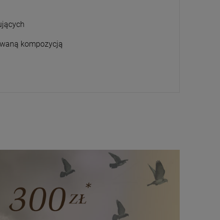
ujących
acowaną kompozycją