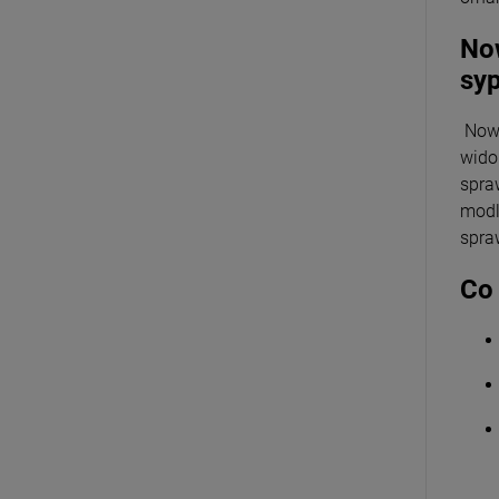
Now
syp
Nowo
wido
spra
modl
spra
Co 