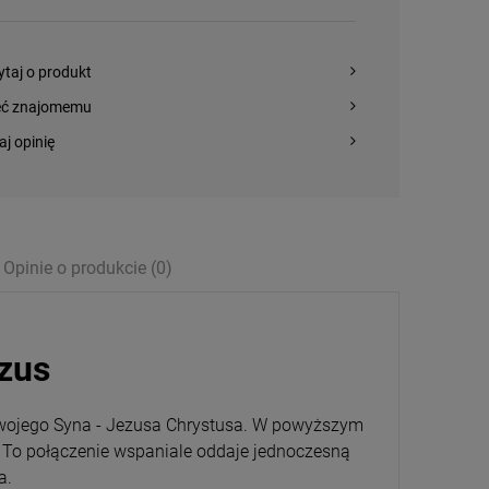
ytaj o produkt
eć znajomemu
aj opinię
Opinie o produkcie (0)
ezus
 swojego Syna - Jezusa Chrystusa. W powyższym
 To połączenie wspaniale oddaje jednoczesną
na.