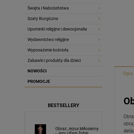
Święta i Nabożeństwa
Szaty liturgiczne
Upominki religijne i dewocjonalia
Wydawnictwo religijne
Wyposażenie kościoła
Zabawki i produkty dla dzieci
NOWOŚCI
Opis
PROMOCJE
Ob
BESTSELLERY
Obra
obra
usa
Obraz Jezus Miłosierny
deli
cm napis
- Jezu Ufam Tobie