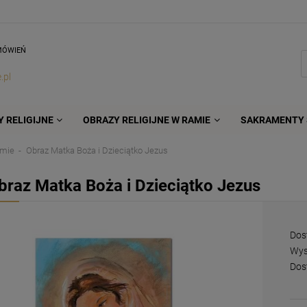
MÓWIEŃ
.pl
 RELIGIJNE
OBRAZY RELIGIJNE W RAMIE
SAKRAMENTY 
amie
Obraz Matka Boża i Dzieciątko Jezus
braz Matka Boża i Dzieciątko Jezus
Dos
Wys
Dos