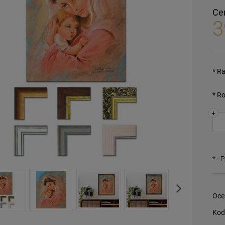
Ce
3
*
Ra
*
Ro
+
*
- 
Oce
Kod