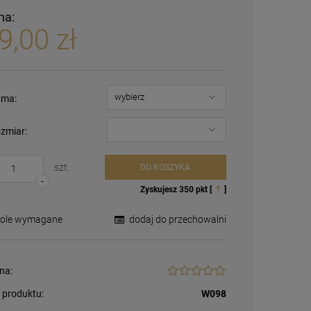
na:
9,00 zł
ma:
zmiar:
szt.
DO KOSZYKA
-
Zyskujesz
350
pkt [
?
]
Pole wymagane
dodaj do przechowalni
na:
 produktu:
W098