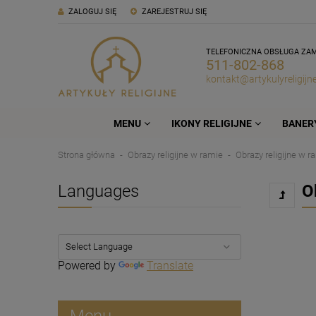
ZALOGUJ SIĘ
ZAREJESTRUJ SIĘ
TELEFONICZNA OBSŁUGA ZA
511-802-868
kontakt@artykulyreligijne
MENU
IKONY RELIGIJNE
BANERY
Strona główna
Obrazy religijne w ramie
Obrazy religijne w r
Languages
O
Powered by
Translate
Menu