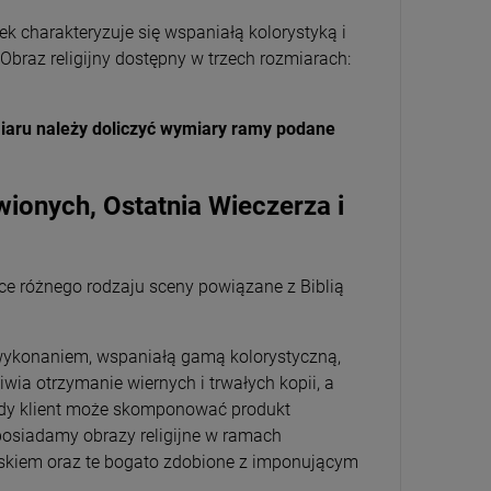
k charakteryzuje się wspaniałą kolorystyką i
 Obraz religijny dostępny w trzech rozmiarach:
iaru należy doliczyć wymiary ramy podane
wionych, Ostatnia Wieczerza i
jące różnego rodzaju sceny powiązane z Biblią
m wykonaniem, wspaniałą gamą kolorystyczną,
ia otrzymanie wiernych i trwałych kopii, a
ażdy klient może skomponować produkt
posiadamy obrazy religijne w ramach
skiem oraz te bogato zdobione z imponującym