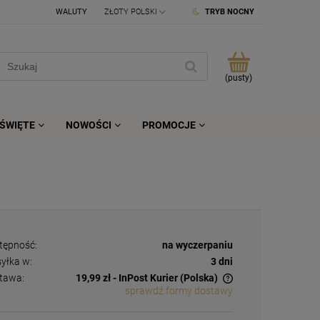
WALUTY
TRYB NOCNY
(pusty)
ŚWIĘTE
NOWOŚCI
PROMOCJE
tępność:
na wyczerpaniu
yłka w:
3 dni
tawa:
19,99 zł
- InPost Kurier
(Polska)
sprawdź formy dostawy