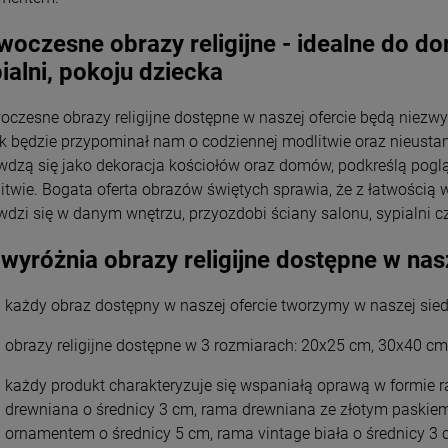
oczesne obrazy religijne - idealne do do
ialni, pokoju dziecka
czesne obrazy religijne dostępne w naszej ofercie będą niez
k będzie przypominał nam o codziennej modlitwie oraz nieustann
wdzą się jako dekoracja kościołów oraz domów, podkreślą poglą
itwie. Bogata oferta obrazów świętych sprawia, że z łatwością 
wdzi się w danym wnętrzu, przyozdobi ściany salonu, sypialni c
wyróżnia obrazy religijne dostępne w nas
każdy obraz dostępny w naszej ofercie tworzymy w naszej sied
obrazy religijne dostępne w 3 rozmiarach: 20x25 cm, 30x40 c
każdy produkt charakteryzuje się wspaniałą oprawą w formie r
drewniana o średnicy 3 cm, rama drewniana ze złotym paskie
ornamentem o średnicy 5 cm, rama vintage biała o średnicy 3 