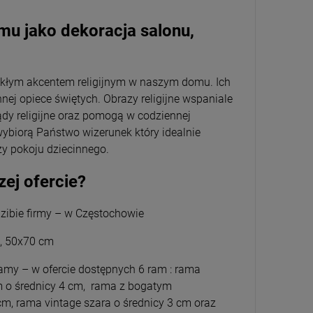
mu jako dekoracja salonu,
wykłym akcentem religijnym w naszym domu. Ich
ej opiece świętych. Obrazy religijne wspaniale
dy religijne oraz pomogą w codziennej
wybiorą Państwo wizerunek który idealnie
zy pokoju dziecinnego.
zej ofercie?
zibie firmy – w Częstochowie
m, 50x70 cm
amy – w ofercie dostępnych 6 ram : rama
m o średnicy 4 cm, rama z bogatym
cm, rama vintage szara o średnicy 3 cm oraz