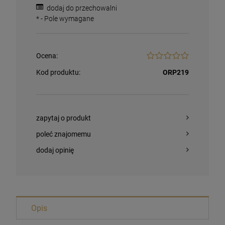
dodaj do przechowalni
*
- Pole wymagane
Ocena:
Kod produktu:
ORP219
zapytaj o produkt
poleć znajomemu
dodaj opinię
Bransoletka Benedyktyńska
Opis
16,00 zł