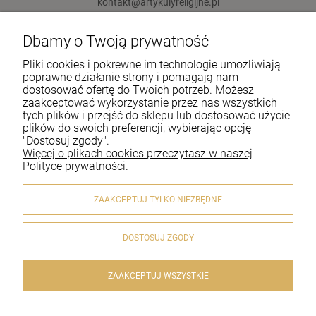
kontakt@artykulyreligijne.pl
Dbamy o Twoją prywatność
Pomoc
Pliki cookies i pokrewne im technologie umożliwiają
Moje konto
poprawne działanie strony i pomagają nam
dostosować ofertę do Twoich potrzeb. Możesz
zaakceptować wykorzystanie przez nas wszystkich
Płatności i dostawa
tych plików i przejść do sklepu lub dostosować użycie
plików do swoich preferencji, wybierając opcję
Informacje
"Dostosuj zgody".
Więcej o plikach cookies przeczytasz w naszej
O nas
Polityce prywatności.
ZAAKCEPTUJ TYLKO NIEZBĘDNE
DOSTOSUJ ZGODY
© 2020 artykulyreligijne.pl . Wszelkie prawa zastrzeżone.
Styl graficzny i aplikacje ShopGadget.pl
Sklep internetowy
Shoper.pl
ZAAKCEPTUJ WSZYSTKIE