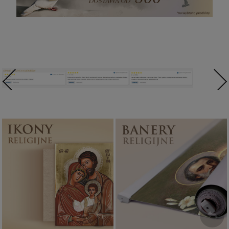
Ikony religijne
Banery religijne
PONAD 400
ZOBACZ
WZORÓW