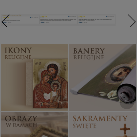
Ikony religijne
Banery religijne
PONAD 400
ZOBACZ
WZORÓW