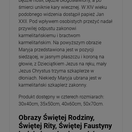
będzie nosił, będzie błogosławiony, a po
śmierci uniknie kary wiecznej. W XIV wieku
podobnego widzenia dostąpił papież Jan
XXII. Pod wpływem osobistych przeżyć nadał
przywilej odpustu zakonowi
karmelitańskiemu i bractwom
karmelitańskim. Na powyższym obrazie
Maryja przedstawiona jest w pozycji
siedzącej, w jasnym płaszczu i koroną na
głowie, z Dzieciątkiem Jezus na ręku, mały
Jezus Chrystus trzyma szkaplerze w
dłoniach. Niekiedy Maryja ubrana jest w
karmelitański szkaplerz zakonny.
Produkt dostępny w czterech rozmiarach:
30x40cm, 35x50cm, 40x60cm, 50x70cm.
Obrazy Świętej Rodziny,
Świętej Rity, Świętej Faustyny