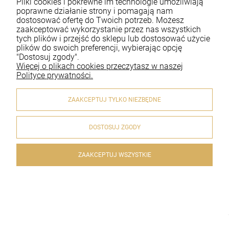
Pliki cookies i pokrewne im technologie umożliwiają
Moje konto
poprawne działanie strony i pomagają nam
dostosować ofertę do Twoich potrzeb. Możesz
zaakceptować wykorzystanie przez nas wszystkich
Płatności i dostawa
tych plików i przejść do sklepu lub dostosować użycie
plików do swoich preferencji, wybierając opcję
Informacje
"Dostosuj zgody".
Więcej o plikach cookies przeczytasz w naszej
O nas
Polityce prywatności.
ZAAKCEPTUJ TYLKO NIEZBĘDNE
DOSTOSUJ ZGODY
© 2020 artykulyreligijne.pl . Wszelkie prawa zastrzeżone.
Styl graficzny i aplikacje ShopGadget.pl
Sklep internetowy
Shoper.pl
ZAAKCEPTUJ WSZYSTKIE