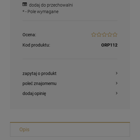
dodaj do przechowalni
*
- Pole wymagane
Ocena:
Kod produktu:
ORP112
zapytaj o produkt
poleć znajomemu
dodaj opinię
Magnesy religijne Kardynał Stefan
Wyszyński
Opis
26,00 zł