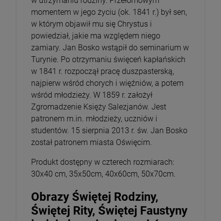
w utrzymaniu rodziny. Przełomowym
momentem w jego życiu (ok. 1841 r.) był sen,
w którym objawił mu się Chrystus i
powiedział, jakie ma względem niego
zamiary. Jan Bosko wstąpił do seminarium w
Turynie. Po otrzymaniu święceń kapłańskich
w 1841 r. rozpoczął pracę duszpasterską,
najpierw wśród chorych i więźniów, a potem
wśród młodzieży. W 1859 r. założył
Zgromadzenie Księży Salezjanów. Jest
patronem m.in. młodzieży, uczniów i
studentów. 15 sierpnia 2013 r. św. Jan Bosko
został patronem miasta Oświęcim.
Produkt dostępny w czterech rozmiarach:
30x40 cm, 35x50cm, 40x60cm, 50x70cm.
Obrazy Świętej Rodziny,
Świętej Rity, Świętej Faustyny