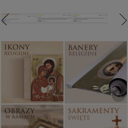
Ikony religijne
Banery religijne
PONAD 400
ZOBACZ
WZORÓW