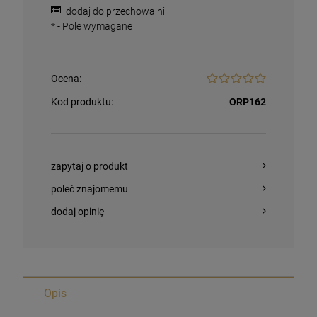
dodaj do przechowalni
*
- Pole wymagane
Ocena:
Kod produktu:
ORP162
zapytaj o produkt
poleć znajomemu
dodaj opinię
Magnesy religijne Kardynał Stefan
Wyszyński
Opis
26,00 zł