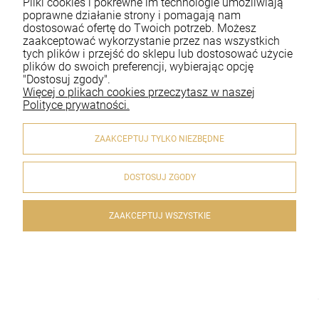
Pliki cookies i pokrewne im technologie umożliwiają
Moje konto
poprawne działanie strony i pomagają nam
dostosować ofertę do Twoich potrzeb. Możesz
zaakceptować wykorzystanie przez nas wszystkich
Płatności i dostawa
tych plików i przejść do sklepu lub dostosować użycie
plików do swoich preferencji, wybierając opcję
Informacje
"Dostosuj zgody".
Więcej o plikach cookies przeczytasz w naszej
O nas
Polityce prywatności.
ZAAKCEPTUJ TYLKO NIEZBĘDNE
DOSTOSUJ ZGODY
© 2020 artykulyreligijne.pl . Wszelkie prawa zastrzeżone.
Styl graficzny i aplikacje ShopGadget.pl
Sklep internetowy
Shoper.pl
ZAAKCEPTUJ WSZYSTKIE