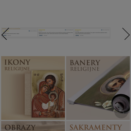
Ikony religijne
Banery religijne
PONAD 400
ZOBACZ
WZORÓW