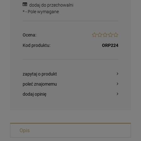
dodaj do przechowalni
*
- Pole wymagane
Ocena:
Kod produktu:
ORP224
zapytaj o produkt
poleć znajomemu
dodaj opinię
Magnesy religijne Kardynał Stefan
Wyszyński
Opis
26,00 zł