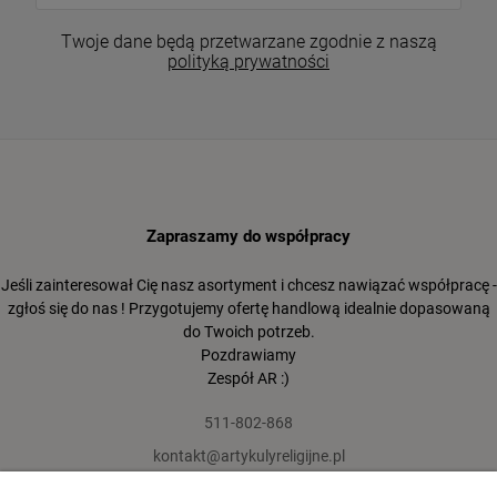
Twoje dane będą przetwarzane zgodnie z naszą
polityką prywatności
Zapraszamy do współpracy
Jeśli zainteresował Cię nasz asortyment i chcesz nawiązać współpracę -
zgłoś się do nas ! Przygotujemy ofertę handlową idealnie dopasowaną
do Twoich potrzeb.
Pozdrawiamy
Zespół AR :)
511-802-868
kontakt@artykulyreligijne.pl