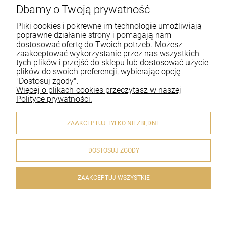
Dbamy o Twoją prywatność
Pomoc
Pliki cookies i pokrewne im technologie umożliwiają
Moje konto
poprawne działanie strony i pomagają nam
dostosować ofertę do Twoich potrzeb. Możesz
zaakceptować wykorzystanie przez nas wszystkich
Płatności i dostawa
tych plików i przejść do sklepu lub dostosować użycie
plików do swoich preferencji, wybierając opcję
Informacje
"Dostosuj zgody".
Więcej o plikach cookies przeczytasz w naszej
O nas
Polityce prywatności.
ZAAKCEPTUJ TYLKO NIEZBĘDNE
DOSTOSUJ ZGODY
© 2020 artykulyreligijne.pl . Wszelkie prawa zastrzeżone.
Styl graficzny i aplikacje ShopGadget.pl
Sklep internetowy
Shoper.pl
ZAAKCEPTUJ WSZYSTKIE