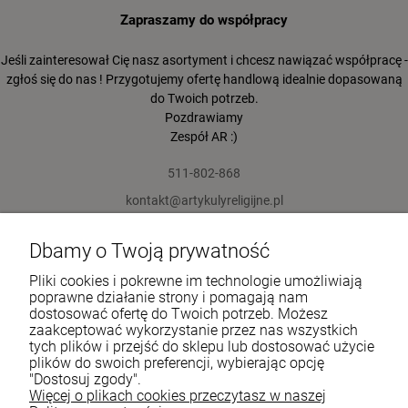
Zapraszamy do współpracy
Jeśli zainteresował Cię nasz asortyment i chcesz nawiązać współpracę -
zgłoś się do nas ! Przygotujemy ofertę handlową idealnie dopasowaną
do Twoich potrzeb.
Pozdrawiamy
Zespół AR :)
511-802-868
kontakt@artykulyreligijne.pl
Dbamy o Twoją prywatność
Pomoc
Pliki cookies i pokrewne im technologie umożliwiają
Moje konto
poprawne działanie strony i pomagają nam
dostosować ofertę do Twoich potrzeb. Możesz
zaakceptować wykorzystanie przez nas wszystkich
Płatności i dostawa
tych plików i przejść do sklepu lub dostosować użycie
plików do swoich preferencji, wybierając opcję
Informacje
"Dostosuj zgody".
Więcej o plikach cookies przeczytasz w naszej
O nas