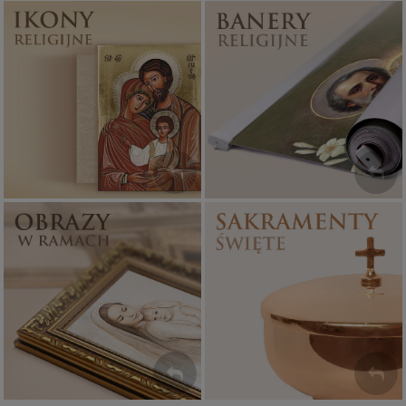
Ikony religijne
Banery religijne
PONAD 400
ZOBACZ
WZORÓW
Sakramenty Święte
Obrazy religijne
WYJĄTKOWE
PIĘKNE
OKAZJE
WZORY