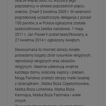
ołtarze więcej osób niż wszyscy jego
poprzednicy w okresie poprzednich pięciu
wieków. Zmarł 2 kwietnia 2005 r. W ceremonii
pogrzebowej uczestniczyły delegacje z ponad
150 państw, a w Polsce ogłoszona została
sześciodniowa żałoba narodowa. 1 maja
2011 r. Jan Paweł II został beatyfikowany, a
27 kwietnia 2014 r. ogłoszony świętym.
Dewocjonalia to również obrazy święte
posiadamy bogaty zbiór rysunków religijnych,
reprodukcji religijnych oraz obrazów
religijnych. Idealnie udekorują wnętrze
każdego domu, kościoła, kaplicy i plebani.
Mogą Państwo znaleźć obrazy matki boskiej
z dzieciątkiem , Matka Boża Częstochowska,
Matka Boża Licheńska, Matka Boża
Karmiąca, Matka Boża Fatimska i wiele
innych.