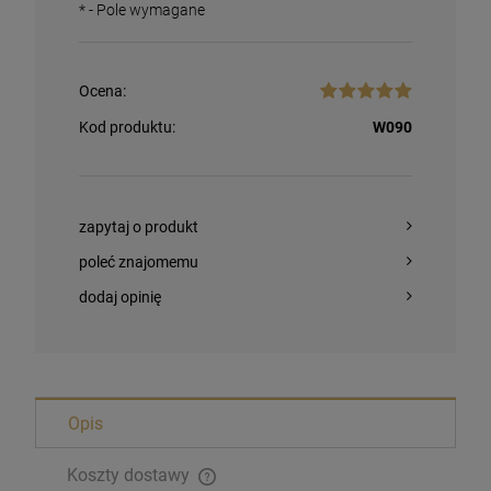
*
- Pole wymagane
Ocena:
Kod produktu:
W090
zapytaj o produkt
poleć znajomemu
dodaj opinię
Magnesy religijne Kardynał Stefan
Opis
Wyszyński
26,00 zł
Koszty dostawy