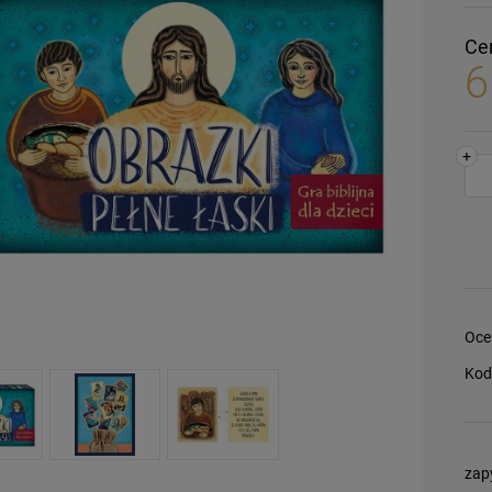
Ce
6
+
Oce
Kod
zap