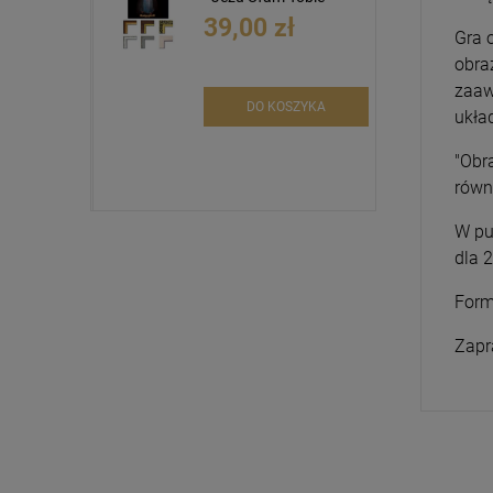
39,00 zł
Gra 
obra
zaaw
DO KOSZYKA
układ
"Obr
równ
W pu
dla 2
Form
Zapr