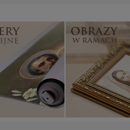
Banery religijne
ZOBACZ