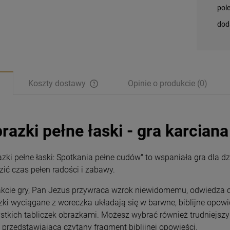
pol
dod
Koszty dostawy
Opinie o produkcie (0)
razki pełne łaski - gra karcian
zki pełne łaski: Spotkania pełne cudów" to wspaniała gra dla dzie
zić czas pełen radości i zabawy.
akcie gry, Pan Jezus przywraca wzrok niewidomemu, odwiedza c
zki wyciągane z woreczka układają się w barwne, biblijne opowi
stkich tabliczek obrazkami. Możesz wybrać również trudniejszy 
Magnesy religijne
Magnesy religijne
ę przedstawiającą czytany fragment biblijnej opowieści.
Kardynał Stefan
Kardynał Stefan