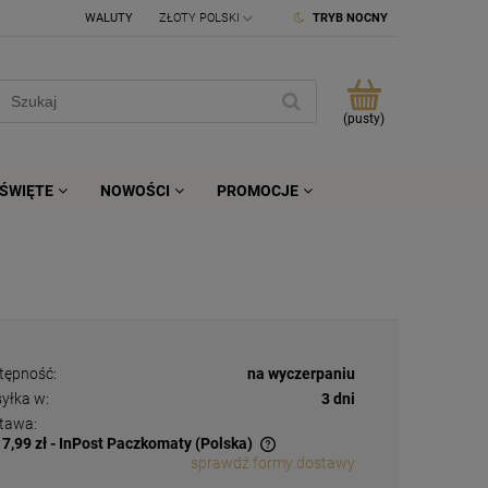
WALUTY
TRYB NOCNY
(pusty)
ŚWIĘTE
NOWOŚCI
PROMOCJE
tępność:
na wyczerpaniu
yłka w:
3 dni
tawa:
17,99 zł
- InPost Paczkomaty
(Polska)
sprawdź formy dostawy