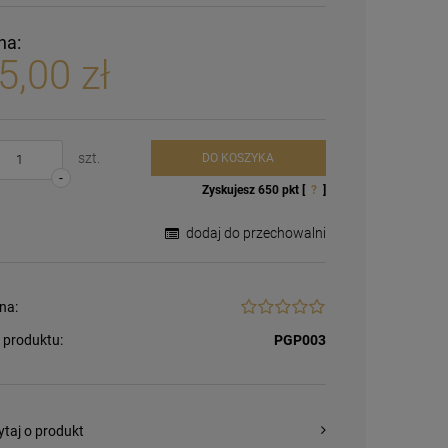
na:
5,00 zł
szt.
DO KOSZYKA
-
Zyskujesz
650
pkt [
?
]
dodaj do przechowalni
na:
 produktu:
PGP003
ytaj o produkt