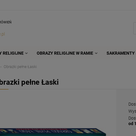
MÓWIEŃ
.pl
 RELIGIJNE
OBRAZY RELIGIJNE W RAMIE
SAKRAMENTY 
Obrazki pełne Łaski
brazki pełne Łaski
Dos
Wys
Dos
od 