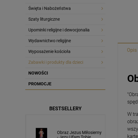
Święta i Nabożeństwa
Szaty liturgiczne
Upominki religijne i dewocjonalia
Wydawnictwo religijne
Opis
Wyposażenie kościoła
Zabawki i produkty dla dzieci
NOWOŚCI
Ob
PROMOCJE
"Obra
spęd
BESTSELLERY
W tr
obra
wszy
usa
Obraz Jezus Miłosierny
kart
cm napis
- Jezu Ufam Tobie