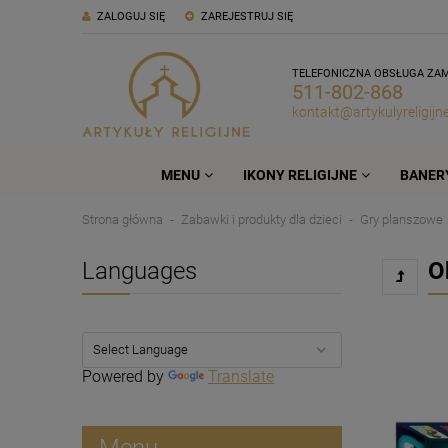
ZALOGUJ SIĘ
ZAREJESTRUJ SIĘ
TELEFONICZNA OBSŁUGA ZA
511-802-868
kontakt@artykulyreligijne
MENU
IKONY RELIGIJNE
BANERY
Strona główna
Zabawki i produkty dla dzieci
Gry planszowe
Languages
O
Powered by
Translate
Menu