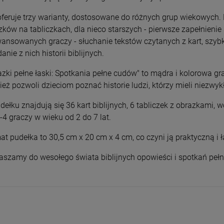
Wyszyński
Wyszyński
26,00 zł
26,00 zł
oferuje trzy warianty, dostosowane do różnych grup wiekowych.
zków na tabliczkach, dla nieco starszych - pierwsze zapełnienie
+
+
Opakowani
Opakowani
ansowanych graczy - słuchanie tekstów czytanych z kart, szyb
e
e
-
-
anie z nich historii biblijnych.
DO KOSZYKA
DO KOSZYKA
azki pełne łaski: Spotkania pełne cudów" to mądra i kolorowa gra
ież pozwoli dzieciom poznać historie ludzi, którzy mieli niezw
dełku znajdują się 36 kart biblijnych, 6 tabliczek z obrazkami, 
-4 graczy w wieku od 2 do 7 lat.
at pudełka to 30,5 cm x 20 cm x 4 cm, co czyni ją praktyczną i
aszamy do wesołego świata biblijnych opowieści i spotkań peł