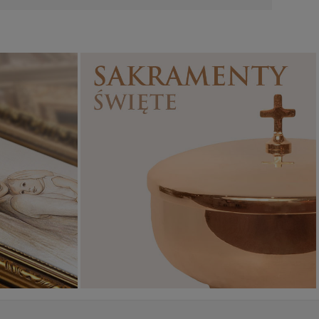
Sakramenty Święte
Obrazy religijne
WYJĄTKOWE
PIĘKNE
OKAZJE
WZORY