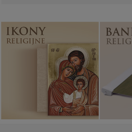
Ikony religijne
PONAD 400
WZORÓW