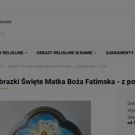
MÓWIEŃ
.pl
 RELIGIJNE
OBRAZY RELIGIJNE W RAMIE
SAKRAMENTY 
mi
Obrazki Święte Matka Boża Fatimska - z podstawka - 5 szt.
brazki Święte Matka Boża Fatimska - z po
Dos
Wys
Dos
od 