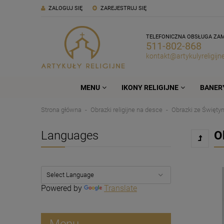
ZALOGUJ SIĘ
ZAREJESTRUJ SIĘ
TELEFONICZNA OBSŁUGA ZA
511-802-868
kontakt@artykulyreligijne
MENU
IKONY RELIGIJNE
BANERY
Strona główna
Obrazki religijne na desce
Obrazki ze Święty
Languages
O
Powered by
Translate
Menu