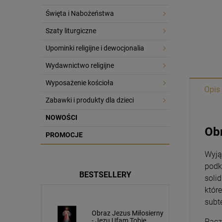
Święta i Nabożeństwa
Szaty liturgiczne
Upominki religijne i dewocjonalia
Wydawnictwo religijne
Wyposażenie kościoła
Opis
Zabawki i produkty dla dzieci
NOWOŚCI
Ob
PROMOCJE
Wyją
podk
BESTSELLERY
soli
któr
subt
usa
Obraz Jezus Miłosierny
cm napis
- Jezu Ufam Tobie
Pacz