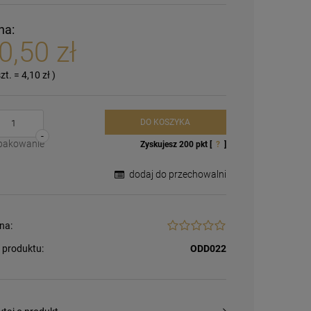
na:
0,50 zł
szt.
=
4,10 zł
)
DO KOSZYKA
-
pakowanie
Zyskujesz
200
pkt [
?
]
dodaj do przechowalni
na:
 produktu:
ODD022