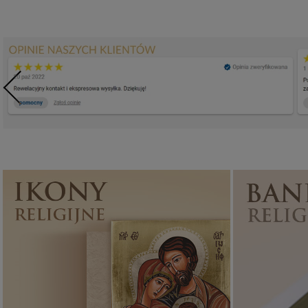
Ikony religijne
PONAD 400
WZORÓW