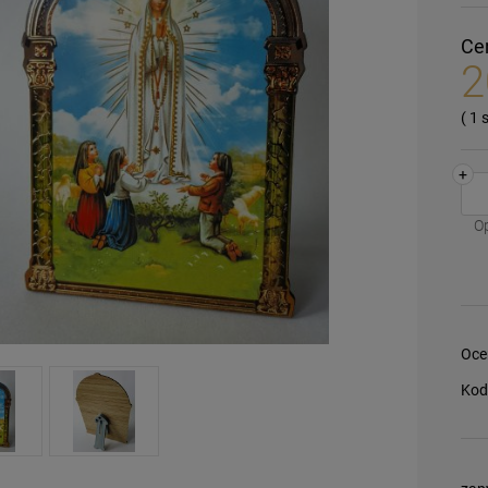
Ce
2
( 1
+
O
Oce
Kod