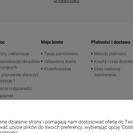
prywatności
oc
Moje konto
Płatności i dostawa
oty i reklamacje
Twoje zamówienia
Metody płatności
sonalizacja obrazków
Ustawienia konta
Koszty i czas dosta
munijnych
Przechowalnia
Czas realizacji
 poprawnie stworzyć
zamówienia
ykację ?
ania i odpowiedzi
gulamin
rawne działanie strony i pomagają nam dostosować ofertę do T
wać użycie plików do swoich preferencji, wybierając opcję "Dost
watności.