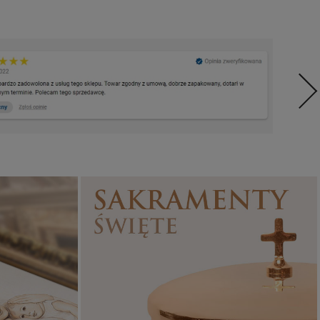
Sakramenty Święte
Obrazy religijne
WYJĄTKOWE
PIĘKNE
OKAZJE
WZORY