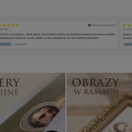
Banery religijne
ZOBACZ