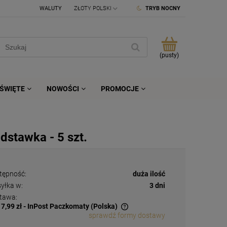
WALUTY
TRYB NOCNY
(pusty)
ŚWIĘTE
NOWOŚCI
PROMOCJE
dstawka - 5 szt.
tępność:
duża ilość
yłka w:
3 dni
tawa:
17,99 zł
- InPost Paczkomaty
(Polska)
sprawdź formy dostawy