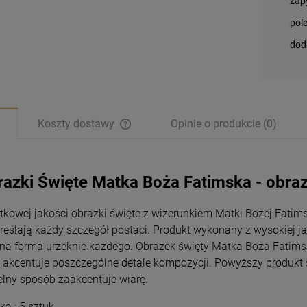
zap
pol
dod
Koszty dostawy
Opinie o produkcie (0)
razki Święte Matka Boża Fatimska - obr
tkowej jakości obrazki święte z wizerunkiem Matki Bożej Fatimski
reślają każdy szczegół postaci. Produkt wykonany z wysokiej j
dna forma urzeknie każdego. Obrazek święty Matka Boża Fatims
e akcentuje poszczególne detale kompozycji. Powyższy produkt 
elny sposób zaakcentuje wiarę.
Magnesy religijne
Magnesy religijne
Kardynał Stefan
Kardynał Stefan
ka : 5 sztuk