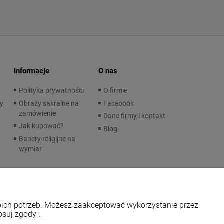
Informacje
O nas
Polityka prywatności
O firmie
wy
Obrazy sakralne na
Facebook
zamówienie
Dane firmy i kontakt
Jak kupować?
Blog
Banery religijne na
wymiar
woich potrzeb. Możesz zaakceptować wykorzystanie przez
osuj zgody".