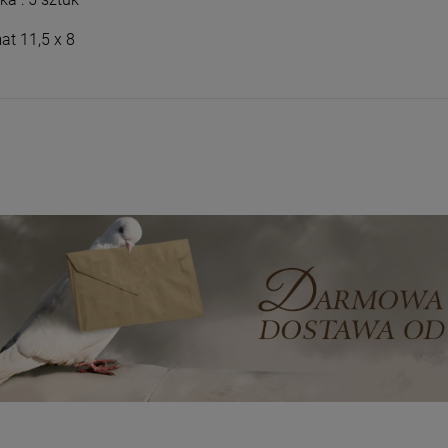
Wyszyński
Wyszyński
26,00 zł
26,00 zł
at 11,5 x 8
+
+
Opakowani
Opakowani
e
e
-
-
DO KOSZYKA
DO KOSZYKA