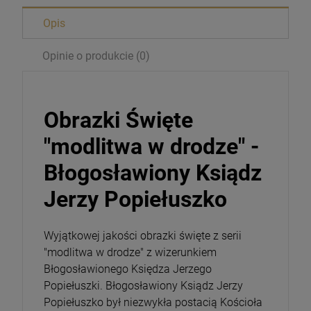
Opis
Opinie o produkcie (0)
Obrazki Święte
"modlitwa w drodze" -
Błogosławiony Ksiądz
Magnesy religijne Kardynał Stefan
Wyszyński
Jerzy Popiełuszko
26,00 zł
Wyjątkowej jakości obrazki święte z serii
Opakowanie
"modlitwa w drodze" z wizerunkiem
Błogosławionego Księdza Jerzego
DO KOSZYKA
Popiełuszki. Błogosławiony Ksiądz Jerzy
Popiełuszko był niezwykła postacią Kościoła