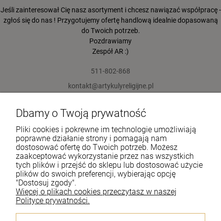
Jeśli zainteresował Cię nasz asortyment i chcesz nawiązać współpracę -
zgłoś się do nas ! Przygotujemy ofertę handlową idealnie dopasowaną
do Twoich potrzeb.
Pozdrawiamy
Zespół AR :)
511-802-868
kontakt@artykulyreligijne.pl
Dbamy o Twoją prywatność
Pomoc
Pliki cookies i pokrewne im technologie umożliwiają
Moje konto
poprawne działanie strony i pomagają nam
dostosować ofertę do Twoich potrzeb. Możesz
zaakceptować wykorzystanie przez nas wszystkich
Płatności i dostawa
tych plików i przejść do sklepu lub dostosować użycie
plików do swoich preferencji, wybierając opcję
Informacje
"Dostosuj zgody".
Więcej o plikach cookies przeczytasz w naszej
O nas
Polityce prywatności.