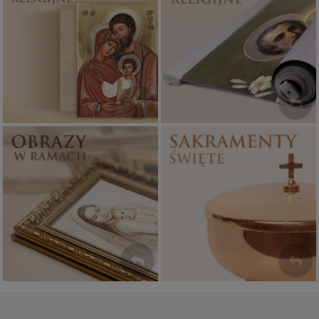
Ikony religijne
Banery religijne
PONAD 400
ZOBACZ
WZORÓW
Sakramenty Święte
Obrazy religijne
WYJĄTKOWE
PIĘKNE
OKAZJE
WZORY