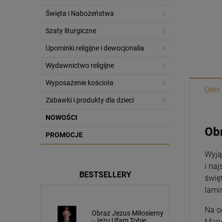
Święta i Nabożeństwa
Szaty liturgiczne
Upominki religijne i dewocjonalia
Wydawnictwo religijne
Wyposażenie kościoła
Opis
Zabawki i produkty dla dzieci
NOWOŚCI
Obr
PROMOCJE
Wyją
i na
BESTSELLERY
świę
lami
Na o
usa
Obraz Jezus Miłosierny
cm napis
- Jezu Ufam Tobie
Mary