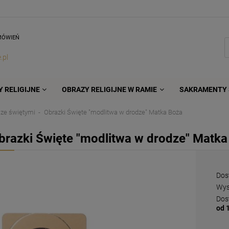
MÓWIEŃ
.pl
 RELIGIJNE
OBRAZY RELIGIJNE W RAMIE
SAKRAMENTY 
 ze świętymi
Obrazki Święte "modlitwa w drodze" Matka Boża
brazki Święte "modlitwa w drodze" Matka
Dos
Wys
Dos
od 