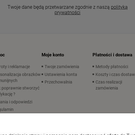
Twoje dane będą przetwarzane zgodnie z naszą
polityką
prywatności
oc
Moje konto
Płatności i dostawa
oty i reklamacje
Twoje zamówienia
Metody płatności
sonalizacja obrazków
Ustawienia konta
Koszty i czas dosta
munijnych
Przechowalnia
Czas realizacji
 poprawnie stworzyć
zamówienia
ykację ?
ania i odpowiedzi
gulamin