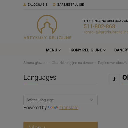
ZALOGUJ SIĘ
ZAREJESTRUJ SIĘ
TELEFONICZNA OBSŁUGA ZA
511-802-868
kontakt@artykulyreligijne
MENU
IKONY RELIGIJNE
BANERY
Strona główna
Obrazki religijne na desce
Papierowe obrazki
Languages
O
Powered by
Translate
Menu