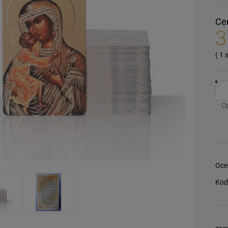
Ce
3
( 1
+
O
Oce
Kod