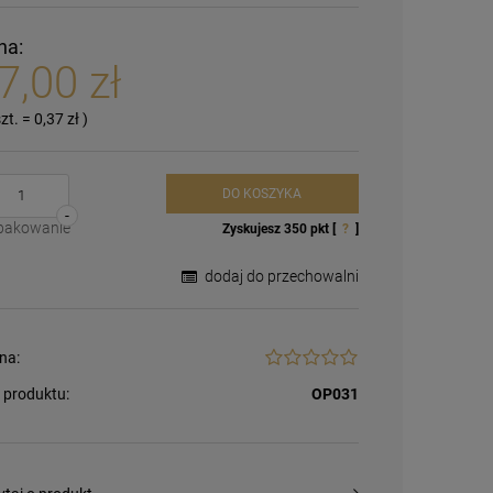
na:
7,00 zł
szt.
=
0,37 zł
)
DO KOSZYKA
-
pakowanie
Zyskujesz
350
pkt [
?
]
dodaj do przechowalni
na:
 produktu:
OP031