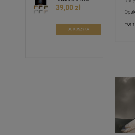
39,00 zł
Opak
Form
DO KOSZYKA