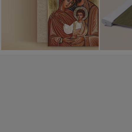
PONAD 400
WZORÓW