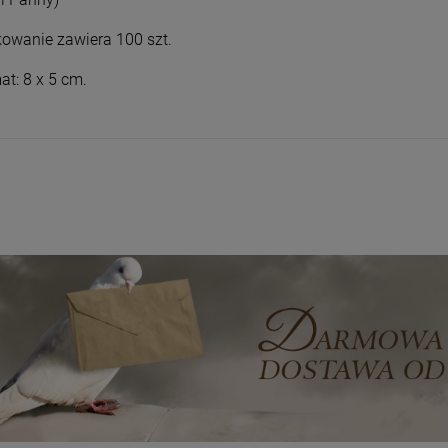
Wyszyński
Wyszyński
26,00 zł
26,00 zł
owanie zawiera 100 szt.
+
+
Opakowani
Opakowani
at: 8 x 5 cm.
e
e
-
-
DO KOSZYKA
DO KOSZYKA