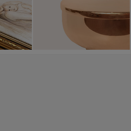
WYJĄTKOWE
PIĘKNE
OKAZJE
WZORY