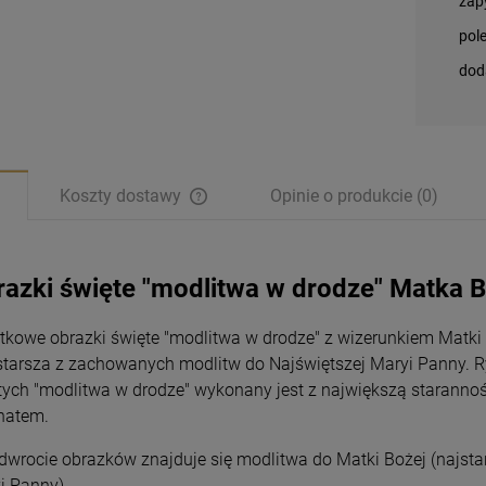
zap
pol
dod
Koszty dostawy
Opinie o produkcie (0)
azki święte "modlitwa w drodze" Matka 
tkowe obrazki święte "modlitwa w drodze" z wizerunkiem Matki
jstarsza z zachowanych modlitw do Najświętszej Maryi Panny.
R
tych "modlitwa w drodze" wykonany jest z największą starannoś
natem.
dwrocie obrazków znajduje się modlitwa do Matki Bożej (najsta
Magnesy religijne
Magnesy religijne
Kardynał Stefan
Kardynał Stefan
i Panny)