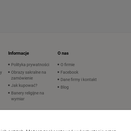
Informacje
O nas
Polityka prywatności
O firmie
wy
Obrazy sakralne na
Facebook
zamówienie
Dane firmy i kontakt
Jak kupować?
Blog
Banery religijne na
wymiar