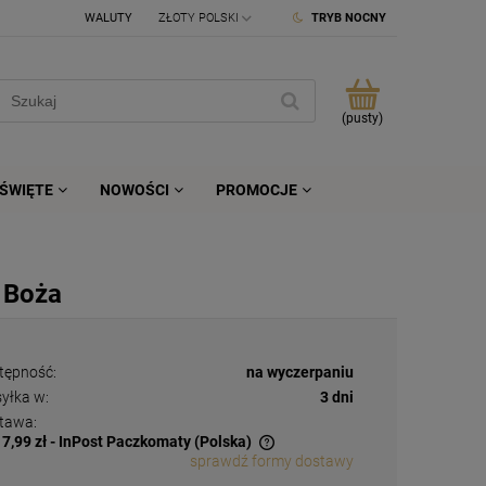
WALUTY
TRYB NOCNY
(pusty)
ŚWIĘTE
NOWOŚCI
PROMOCJE
 Boża
tępność:
na wyczerpaniu
yłka w:
3 dni
tawa:
17,99 zł
- InPost Paczkomaty
(Polska)
sprawdź formy dostawy