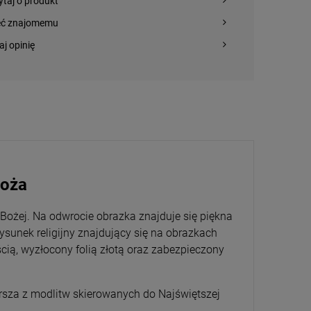
ytaj o produkt
eć znajomemu
aj opinię
Boża
 Bożej.
Na odwrocie obrazka znajduje się piękna
ysunek religijny znajdujący się na obrazkach
cią, wyzłocony folią złotą oraz zabezpieczony
rsza z modlitw skierowanych do Najświętszej