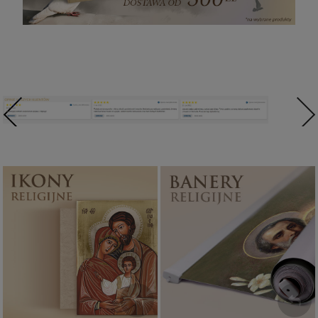
Ikony religijne
Banery religijne
PONAD 400
ZOBACZ
WZORÓW