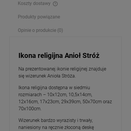
Koszty dostawy
26,00 zł
Produkty powiązane
Opakowanie
Opinie o produkcie (0)
DO KOSZYKA
Ikona religijna Anioł Stróż
Na prezentowanej ikonie religijnej znajduje
się wizerunek Anioła Stróża.
Ikona religijna dostępna w siedmiu
rozmiarach – 10x12cm, 10,5x14cm,
12x16cm, 17x23cm, 29x39cm, 50x70cm oraz
70x100cm.
Wizerunek bardzo wyrazisty i trwały,
naniesiony na ręcznie złoconą deskę