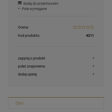
dodaj do przechowalni
*
- Pole wymagane
Ocena:
Kod produktu:
4211
zapytaj o produkt
poleć znajomemu
dodaj opinię
Opis
Magnesy religijne Kardynał Stefan
Wyszyński