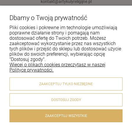
kontakt@artykulyreligijne.pl
Dbamy o Twoją prywatność
Pomoc
Pliki cookies i pokrewne im technologie umożliwiają
Moje konto
poprawne działanie strony i pomagają nam
dostosować ofertę do Twoich potrzeb. Możesz
zaakceptować wykorzystanie przez nas wszystkich
Płatności i dostawa
tych plików i przejść do sklepu lub dostosować użycie
plików do swoich preferencji, wybierając opcję
Informacje
"Dostosuj zgody".
Więcej o plikach cookies przeczytasz w naszej
O nas
Polityce prywatności.
ZAAKCEPTUJ TYLKO NIEZBĘDNE
DOSTOSUJ ZGODY
© 2020 artykulyreligijne.pl . Wszelkie prawa zastrzeżone.
Styl graficzny i aplikacje ShopGadget.pl
Sklep internetowy
Shoper.pl
ZAAKCEPTUJ WSZYSTKIE