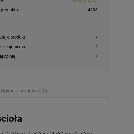
 produktu:
4233
ytaj o produkt
eć znajomemu
aj opinię
Opinie o produkcie (0)
ścioła
14cm, 12x16cm, 17x23cm, 29x39cm, 50x70cm