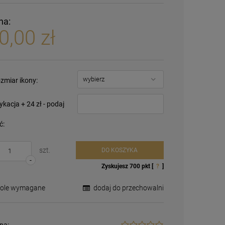
na:
0,00 zł
zmiar ikony:
kacja + 24 zł - podaj
ć:
szt.
DO KOSZYKA
-
Zyskujesz
700
pkt [
?
]
Pole wymagane
dodaj do przechowalni
na: