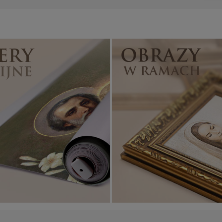
Banery religijne
ZOBACZ