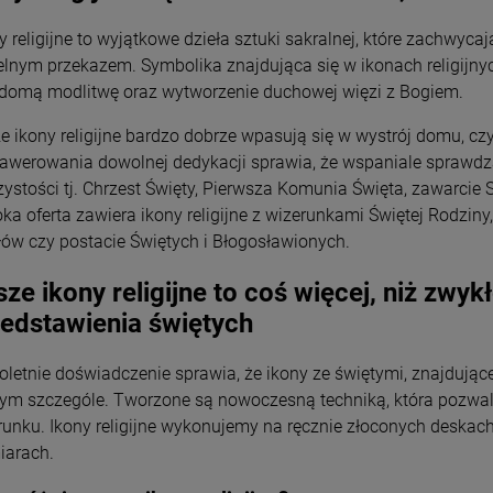
y religijne to wyjątkowe dzieła sztuki sakralnej, które zachwyca
elnym przekazem. Symbolika znajdująca się w ikonach religijnyc
domą modlitwę oraz wytworzenie duchowej więzi z Bogiem.
e ikony religijne bardzo dobrze wpasują się w wystrój domu, c
awerowania dowolnej dedykacji sprawia, że wspaniale sprawdz
zystości tj. Chrzest Święty, Pierwsza Komunia Święta, zawarci
oka oferta zawiera ikony religijne z wizerunkami Świętej Rodzin
łów czy postacie Świętych i Błogosławionych.
ze ikony religijne to coś więcej, niż zwyk
edstawienia świętych
oletnie doświadczenie sprawia, że ikony ze świętymi, znajdując
ym szczególe. Tworzone są nowoczesną techniką, która pozwa
runku. Ikony religijne wykonujemy na ręcznie złoconych deskac
iarach.