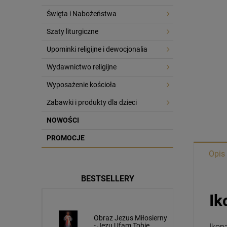
Święta i Nabożeństwa
Szaty liturgiczne
Upominki religijne i dewocjonalia
Wydawnictwo religijne
Wyposażenie kościoła
Zabawki i produkty dla dzieci
NOWOŚCI
PROMOCJE
Opis
BESTSELLERY
Ik
usa
Obraz Jezus Miłosierny
cm napis
- Jezu Ufam Tobie
Ikon