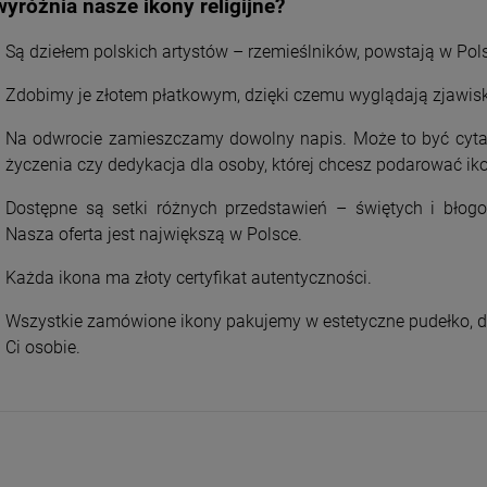
yróżnia nasze ikony religijne?
Są dziełem polskich artystów – rzemieślników, powstają w Pol
Zdobimy je złotem płatkowym, dzięki czemu wyglądają zjawis
Na odwrocie zamieszczamy dowolny napis. Może to być cyta
życzenia czy dedykacja dla osoby, której chcesz podarować ik
Dostępne są setki różnych przedstawień – świętych i błogos
Nasza oferta jest największą w Polsce.
Każda ikona ma złoty certyfikat autentyczności.
Wszystkie zamówione ikony pakujemy w estetyczne pudełko, d
Ci osobie.