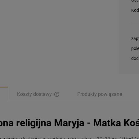
Kod
zap
pol
dod
Koszty dostawy
Produkty powiązane
ona religijna Maryja - Matka Ko
Magnesy religijne
Magnesy religijne
Kardynał Stefan
Kardynał Stefan
a religijna dostępna w siedmiu rozmiarach – 10x12cm, 10,5x