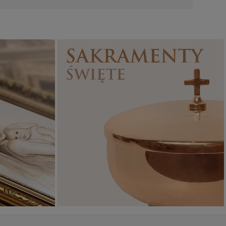
Sakramenty Święte
Obrazy religijne
WYJĄTKOWE
PIĘKNE
OKAZJE
WZORY