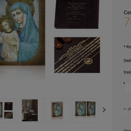
Ce
7
*
Ro
Dedy
treś
+
*
- 
Oce