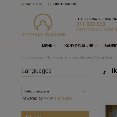
ZALOGUJ SIĘ
ZAREJESTRUJ SIĘ
TELEFONICZNA OBSŁUGA ZA
511-802-868
kontakt@artykulyreligijne
MENU
IKONY RELIGIJNE
BANERY
Strona główna
Ikony religijne
Ikony religijne z Matką Bożą
Languages
I
Powered by
Translate
Menu