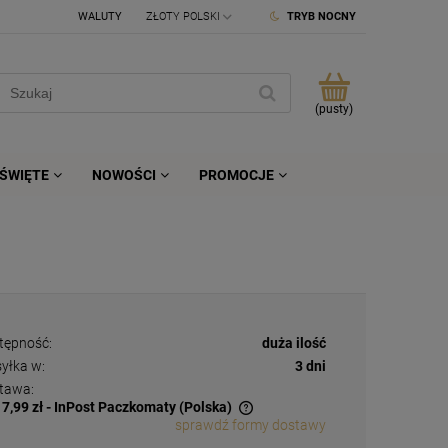
WALUTY
TRYB NOCNY
(pusty)
ŚWIĘTE
NOWOŚCI
PROMOCJE
tępność:
duża ilość
yłka w:
3 dni
tawa:
17,99 zł
- InPost Paczkomaty
(Polska)
sprawdź formy dostawy