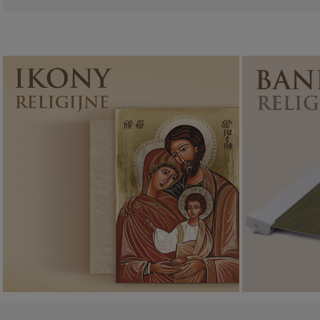
Ikony religijne
PONAD 400
WZORÓW