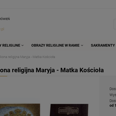
MÓWIEŃ
.pl
 RELIGIJNE
OBRAZY RELIGIJNE W RAMIE
SAKRAMENTY 
Ikona religijna Maryja - Matka Kościoła
kona religijna Maryja - Matka Kościoła
Dos
Wys
Dos
od 