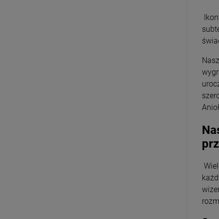
Ikon
subt
świa
Nasz
wygr
uroc
szer
Anio
Nas
prz
Wiel
każd
wize
rozm