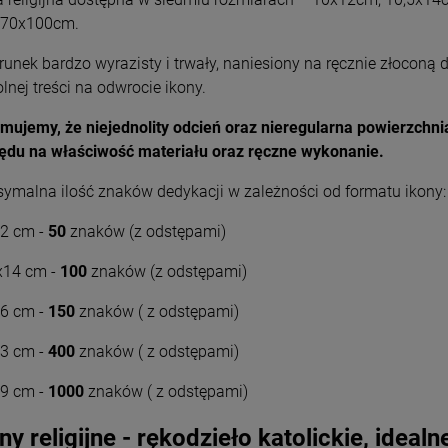
Wyszyński
Wyszyński
26,00 zł
26,00 zł
 70x100cm.
runek bardzo wyrazisty i trwały, naniesiony na ręcznie złocon
+
+
Opakowani
Opakowani
lnej treści na odwrocie ikony.
e
e
-
-
rmujemy, że niejednolity odcień oraz nieregularna powierzchn
DO KOSZYKA
DO KOSZYKA
ędu na właściwość materiału oraz ręczne wykonanie.
ymalna ilość znaków dedykacji w zależności od formatu ikony:
2 cm -
50
znaków (z odstępami)
x14 cm -
100
znaków (z odstępami)
6 cm -
150
znaków ( z odstępami)
3 cm -
400
znaków ( z odstępami)
9 cm -
1000
znaków ( z odstępami)
ny religijne - rękodzieło katolickie, ideal