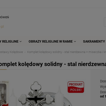
MÓWIEŃ
.pl
 RELIGIJNE
OBRAZY RELIGIJNE W RAMIE
SAKRAMENTY 
estawy Kolędowe
Komplet kolędowy solidny - stal nierdzewna + miseczka i kr
omplet kolędowy solidny - stal nierdzewna
Dos
Wys
Dos
od 