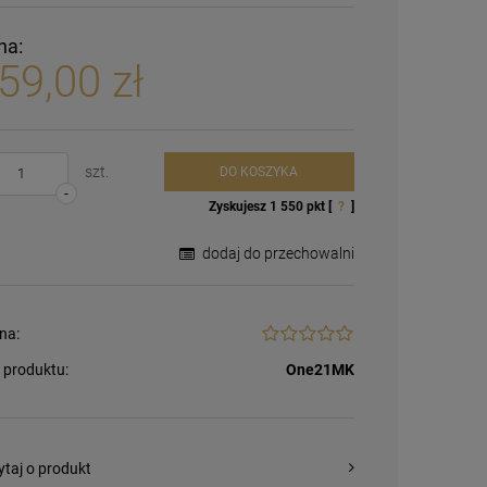
na:
59,00 zł
szt.
DO KOSZYKA
-
Zyskujesz
1 550
pkt [
?
]
dodaj do przechowalni
na:
 produktu:
One21MK
ytaj o produkt