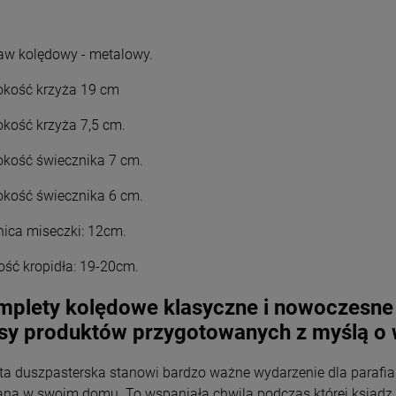
Wyszyński
Wyszyński
26,00 zł
26,00 zł
aw kolędowy - metalowy.
+
+
Opakowani
Opakowani
e
e
kość krzyża 19 cm
-
-
DO KOSZYKA
DO KOSZYKA
okość krzyża 7,5 cm.
kość świecznika 7 cm.
okość świecznika 6 cm.
nica miseczki: 12cm.
ość kropidła: 19-20cm.
plety kolędowe klasyczne i nowoczesne 
sy produktów przygotowanych z myślą o 
ta duszpasterska stanowi bardzo ważne wydarzenie dla parafia
ana w swoim domu. To wspaniała chwila podczas której ksiąd