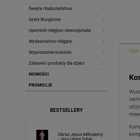
Święta i Nabożeństwa
Szaty liturgiczne
Upominki religijne i dewocjonalia
Wydawnictwo religijne
Opis
Wyposażenie kościoła
Zabawki i produkty dla dzieci
NOWOŚCI
Kom
PROMOCJE
Wyso
cech
utrz
BESTSELLERY
mise
Komp
komp
usa
Obraz Jezus Miłosierny
cm napis
- Jezu Ufam Tobie