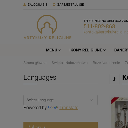
ZALOGUJ SIĘ
ZAREJESTRUJ SIĘ
TELEFONICZNA OBSŁUGA ZA
511-802-868
kontakt@artykulyreligijne
MENU
IKONY RELIGIJNE
BANERY
Strona główna
Święta i Nabożeństwa
Boże Narodzenie
Z
Languages
K
Powered by
Translate
Menu