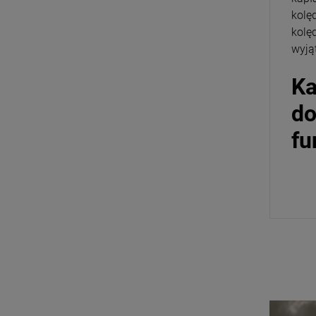
kolę
kolę
wyją
Ka
do
fu