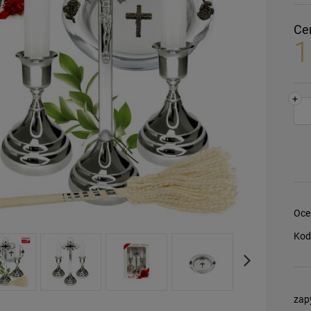
Ce
1
+
Oce
Kod
zap