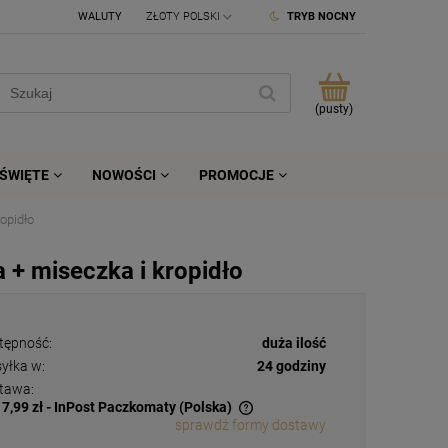
WALUTY
TRYB NOCNY
(pusty)
ŚWIĘTE
NOWOŚCI
PROMOCJE
opidło
 + miseczka i kropidło
tępność:
duża ilość
yłka w:
24 godziny
tawa:
17,99 zł
- InPost Paczkomaty
(Polska)
sprawdź formy dostawy