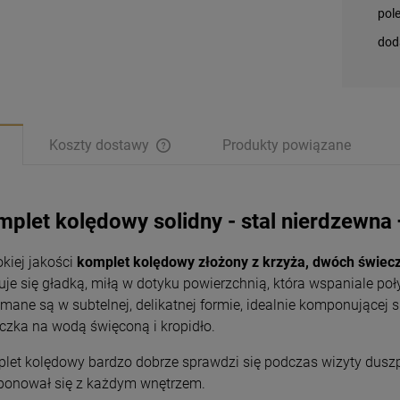
pol
dod
Koszty dostawy
Produkty powiązane
plet kolędowy solidny - stal nierdzewna 
kiej jakości
komplet kolędowy złożony z krzyża, dwóch świeczn
uje się gładką, miłą w dotyku powierzchnią, która wspaniale po
ymane są w subtelnej, delikatnej formie, idealnie komponującej s
czka na wodą święconą i kropidło.
let kolędowy bardzo dobrze sprawdzi się podczas wizyty duszp
onował się z każdym wnętrzem.
Magnesy religijne
Magnesy religijne
Kardynał Stefan
Kardynał Stefan