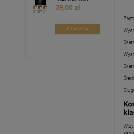
39,00 zł
Zest
DO KOSZYKA
Wyso
Szer
Wyso
Szer
Śred
Dług
Kom
kla
Wizy
kapł