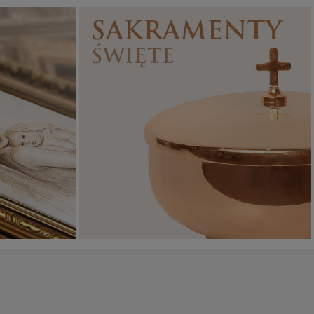
Sakramenty Święte
Obrazy religijne
WYJĄTKOWE
PIĘKNE
OKAZJE
WZORY