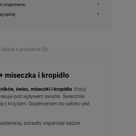
eć znajomemu
aj opinię
Opinie o produkcie (0)
+ miseczka i kropidło
ików, świec, miseczki i kropidła
. Krzyż
łyskuje pod wpływem światła. Świeczniki
ię z krzyżem. Dopełnieniem do całości jest
asterskiej, ponadto wspaniale będzie