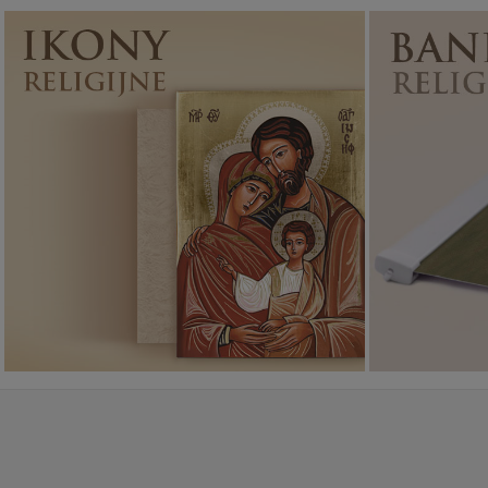
Ikony religijne
PONAD 400
WZORÓW