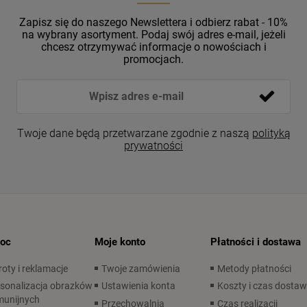
Zapisz się do naszego Newslettera i odbierz rabat - 10%
na wybrany asortyment. Podaj swój adres e-mail, jeżeli
chcesz otrzymywać informacje o nowościach i
promocjach.
Twoje dane będą przetwarzane zgodnie z naszą
polityką
prywatności
oc
Moje konto
Płatności i dostawa
oty i reklamacje
Twoje zamówienia
Metody płatności
sonalizacja obrazków
Ustawienia konta
Koszty i czas dosta
munijnych
Przechowalnia
Czas realizacji