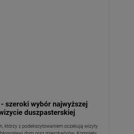
- szeroki wybór najwyższej
wizycie duszpasterskiej
n, którzy z podekscytowaniem oczekują wizyty
z błogosławi dom oraz mieszkańców. Komplety