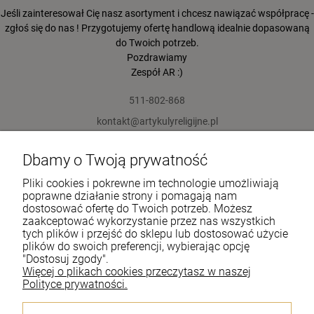
Jeśli zainteresował Cię nasz asortyment i chcesz nawiązać współpracę -
zgłoś się do nas ! Przygotujemy ofertę handlową idealnie dopasowaną
do Twoich potrzeb.
Pozdrawiamy
Zespół AR :)
511-802-868
kontakt@artykulyreligijne.pl
Dbamy o Twoją prywatność
Pomoc
Pliki cookies i pokrewne im technologie umożliwiają
Moje konto
poprawne działanie strony i pomagają nam
dostosować ofertę do Twoich potrzeb. Możesz
zaakceptować wykorzystanie przez nas wszystkich
Płatności i dostawa
tych plików i przejść do sklepu lub dostosować użycie
plików do swoich preferencji, wybierając opcję
Informacje
"Dostosuj zgody".
Więcej o plikach cookies przeczytasz w naszej
O nas
Polityce prywatności.