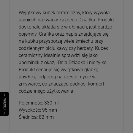
Wyjątkowy kubek ceramiczny, który wywoła
uśmiech na twarzy każdego Dziadka. Produkt
Magnesy religijne Kardynał Stefan
Wyszyński
doskonale układa się w dłoniach, jest bardzo
26,00 zł
pojemny. Grafika oraz napis znajdujące się
na kubku przysporzą wiele śmiechu przy
codziennym piciu kawy czy herbaty. Kubek
Opakowanie
ceramiczny idealnie sprawdzi się jako
upominek z okazji Dnia Dziadka i nie tylko.
DO KOSZYKA
Produkt cechuje się wyjątkowo gładką
powłoką, odporną na częste mycie w
zmywarce, co znacząco podnosi komfort
codziennego użytkowania.
WIĘCEJ
Pojemność: 330 ml
Wysokość: 95 mm
Średnica: 82 mm