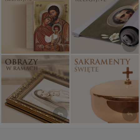
Ikony religijne
Banery religijne
PONAD 400
ZOBACZ
WZORÓW
Sakramenty Święte
Obrazy religijne
WYJĄTKOWE
PIĘKNE
OKAZJE
WZORY