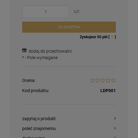
szt.
DO KOSZYKA
Zyskujesz
50
pkt [
?
]
dodaj do przechowalni
*
- Pole wymagane
Magnesy religijne Kardynał Stefan
Wyszyński
Ocena:
26,00 zł
Kod produktu:
LDP001
Opakowanie
zapytaj o produkt
DO KOSZYKA
poleć znajomemu