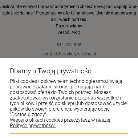
Jeśli zainteresował Cię nasz asortyment i chcesz nawiązać współpracę -
zgłoś się do nas ! Przygotujemy ofertę handlową idealnie dopasowaną
do Twoich potrzeb.
Pozdrawiamy
Zespół AR :)
511-802-868
kontakt@artykulyreligijne.pl
Dbamy o Twoją prywatność
Pomoc
Pliki cookies i pokrewne im technologie umożliwiają
Moje konto
poprawne działanie strony i pomagają nam
dostosować ofertę do Twoich potrzeb. Możesz
zaakceptować wykorzystanie przez nas wszystkich
Płatności i dostawa
tych plików i przejść do sklepu lub dostosować użycie
plików do swoich preferencji, wybierając opcję
Informacje
"Dostosuj zgody".
Więcej o plikach cookies przeczytasz w naszej
O nas
Polityce prywatności.