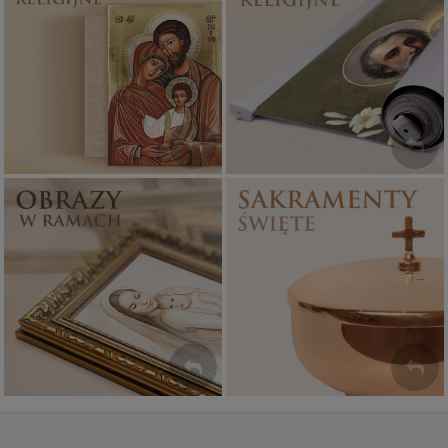
Ikony religijne
Banery religijne
PONAD 400
ZOBACZ
WZORÓW
Sakramenty Święte
Obrazy religijne
WYJĄTKOWE
PIĘKNE
OKAZJE
WZORY