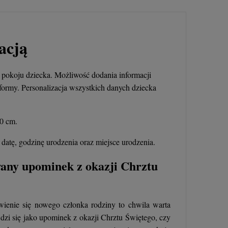
Wyszyński
26,00 zł
+
Opakowani
acją
e
-
DO KOSZYKA
pokoju dziecka. Możliwość dodania informacji
ormy. Personalizacja wszystkich danych dziecka
70 cm.
 datę, godzinę urodzenia oraz miejsce urodzenia.
wany upominek z okazji Chrztu
wienie się nowego członka rodziny to chwila warta
zi się jako upominek z okazji Chrztu Świętego, czy