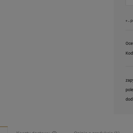
*
- 
Oce
Kod
zap
pol
dod
 Miłosierny
Magnesy religijne
 Tobie
Kardynał Stefan