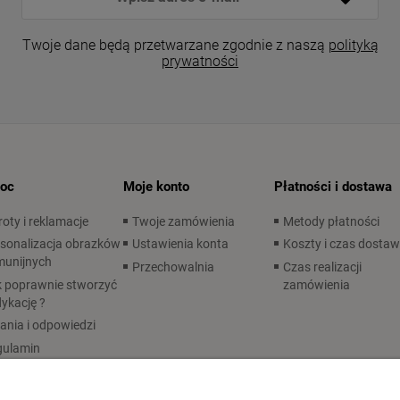
Twoje dane będą przetwarzane zgodnie z naszą
polityką
prywatności
oc
Moje konto
Płatności i dostawa
oty i reklamacje
Twoje zamówienia
Metody płatności
sonalizacja obrazków
Ustawienia konta
Koszty i czas dosta
munijnych
Przechowalnia
Czas realizacji
 poprawnie stworzyć
zamówienia
ykację ?
ania i odpowiedzi
gulamin