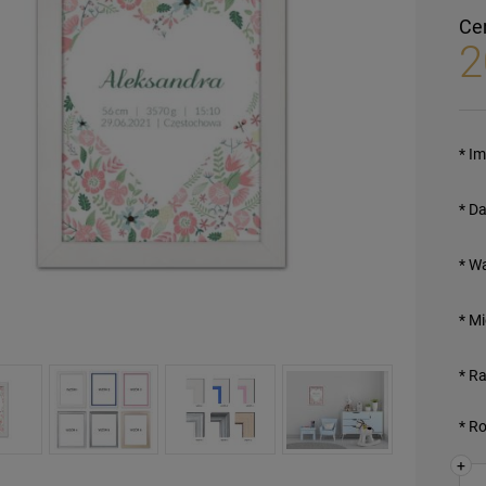
Ce
2
*
Im
*
Da
*
Wa
*
Mi
*
Ra
*
Ro
+