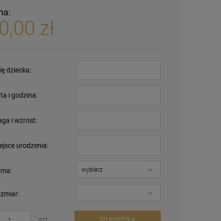
na:
0,00 zł
ię dziecka:
ta i godzina:
ga i wzrost:
ejsce urodzenia:
ma:
zmiar:
szt.
DO KOSZYKA