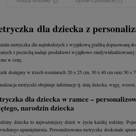
Koszty dostawy
Opinie o produkcie (1)
Wyszyński
ł
26,00 zł
+
Opakowani
tryczka dla dziecka z personaliz
e
SZYKA
-
DO KOSZYKA
iała metryczka dla najmłodszych z wyjątkową grafiką dopasowaną do 
anych z pociechą nadaje produktowi wyjątkowo zindywidualizowanej f
zona w cenę.
zek dostępny w trzech rozmiarach 20 x 25 cm, 30 x 40 cm oraz 50 x 
nalizacja metryczki obejmuje informacje tj. imię dziecka, wagę, wzrost,
ryczka dla dziecka w ramce – personalizo
ętego, narodzin dziecka
ziny dziecka to najważniejszy dzień w życiu każdej rodziny. Poja
iedniego upamiętnienia. Personalizowana metryczka doskonale sprawd