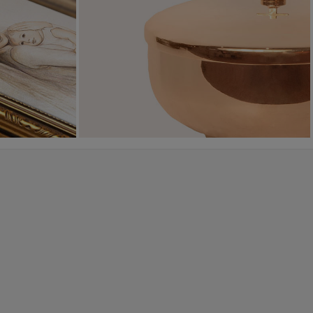
Sakramenty Święte
Obrazy religijne
WYJĄTKOWE
PIĘKNE
OKAZJE
WZORY