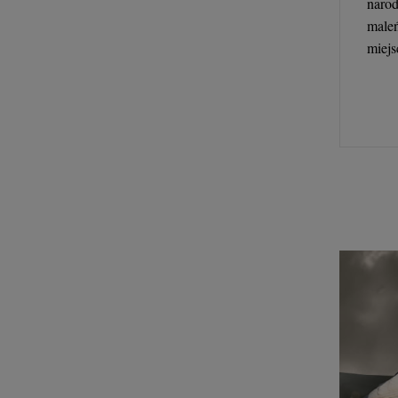
naro
maleń
miejs