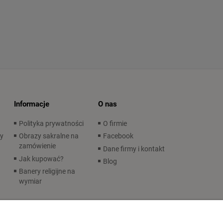
Informacje
O nas
Polityka prywatności
O firmie
wy
Obrazy sakralne na
Facebook
zamówienie
Dane firmy i kontakt
Jak kupować?
Blog
Banery religijne na
wymiar