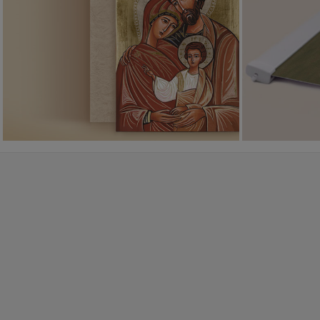
Ikony religijne
PONAD 400
WZORÓW