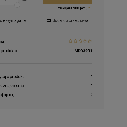
-
Zyskujesz
200
pkt [
?
]
Pole wymagane
dodaj do przechowalni
na:
 produktu:
MDD39R1
ytaj o produkt
eć znajomemu
aj opinię
Magnesy religijne
Kardynał Stefan