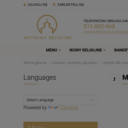
ZALOGUJ SIĘ
ZAREJESTRUJ SIĘ
TELEFONICZNA OBSŁUGA ZA
511-802-868
kontakt@artykulyreligijne
MENU
IKONY RELIGIJNE
BANERY
Strona główna
Zabawki i produkty dla dzieci
Obrazki dla dzie
Languages
M
Powered by
Translate
Menu