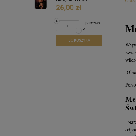
Opis
INRI
1,20 zł
39,00 z
Me
DO KO
Wspan
związ
wlic
Obra
Perso
Met
Świ
Narod
odpow