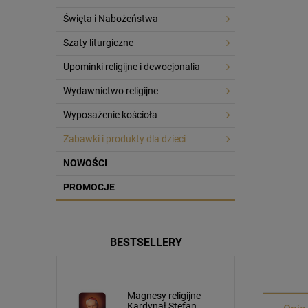
Święta i Nabożeństwa
Szaty liturgiczne
Upominki religijne i dewocjonalia
Wydawnictwo religijne
Wyposażenie kościoła
Zabawki i produkty dla dzieci
NOWOŚCI
PROMOCJE
BESTSELLERY
Korpus Jezusa
Obraz Jezus
Chrystusa 4cm napis
- Jezu Ufam