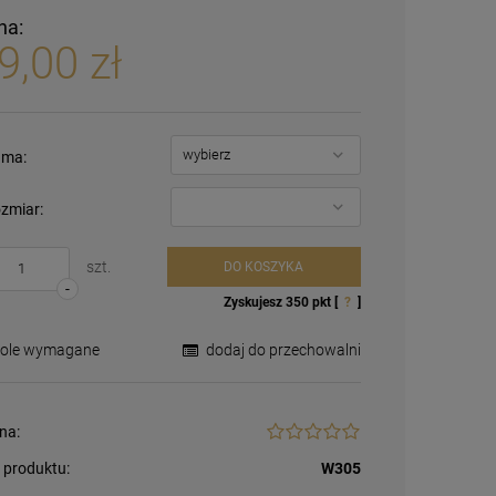
na:
9,00 zł
ma:
zmiar:
szt.
DO KOSZYKA
-
Zyskujesz
350
pkt [
?
]
Pole wymagane
dodaj do przechowalni
na:
 produktu:
W305