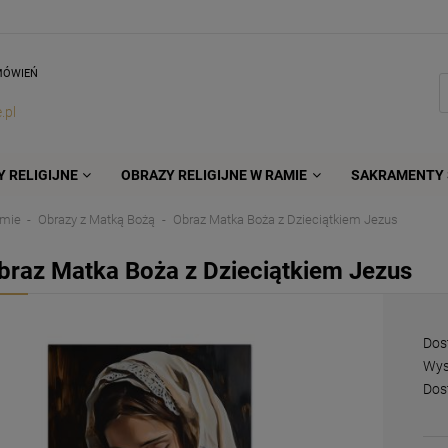
MÓWIEŃ
.pl
 RELIGIJNE
OBRAZY RELIGIJNE W RAMIE
SAKRAMENTY 
amie
Obrazy z Matką Bożą
Obraz Matka Boża z Dzieciątkiem Jezus
braz Matka Boża z Dzieciątkiem Jezus
Dos
Wys
Dos