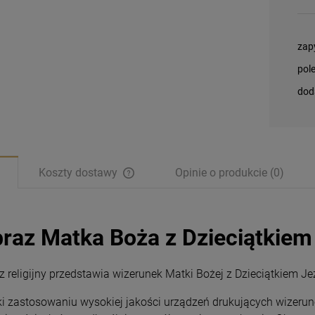
zap
pol
dod
Koszty dostawy
Opinie o produkcie (0)
raz Matka Boża z Dzieciątkiem
z religijny przedstawia wizerunek Matki Bożej z Dzieciątkiem J
ki zastosowaniu wysokiej jakości urządzeń drukujących wizerune
Magnesy religijne
Magnesy religijne
Kardynał Stefan
Kardynał Stefan