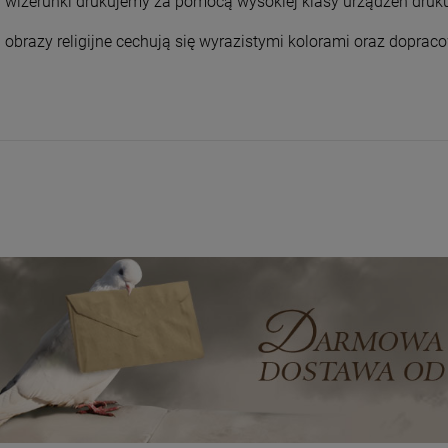
wizerunki drukujemy za pomocą wysokiej klasy urządzeń druk
obrazy religijne cechują się wyrazistymi kolorami oraz dopr