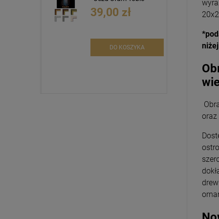
wyra
39,00 zł
20x2
*pod
niżej
DO KOSZYKA
Obr
wie
Obra
oraz
Dost
ostr
szer
dokł
drew
orna
Now