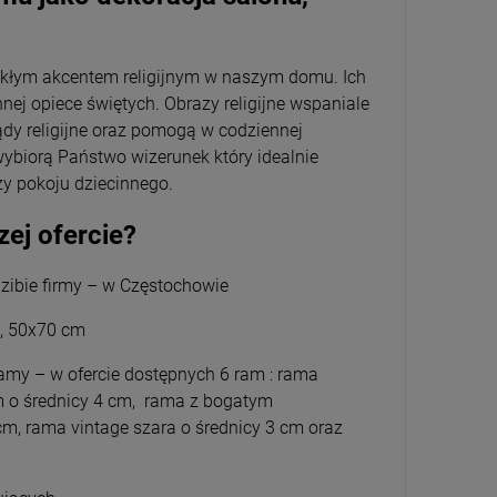
wykłym akcentem religijnym w naszym domu. Ich
ej opiece świętych. Obrazy religijne wspaniale
dy religijne oraz pomogą w codziennej
wybiorą Państwo wizerunek który idealnie
zy pokoju dziecinnego.
zej ofercie?
zibie firmy – w Częstochowie
m, 50x70 cm
amy – w ofercie dostępnych 6 ram : rama
m o średnicy 4 cm, rama z bogatym
cm, rama vintage szara o średnicy 3 cm oraz