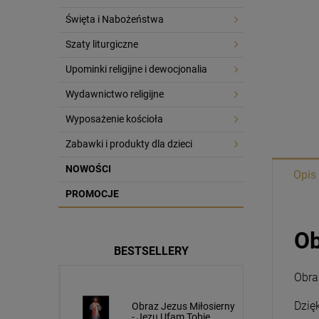
Święta i Nabożeństwa
Szaty liturgiczne
Upominki religijne i dewocjonalia
Wydawnictwo religijne
Wyposażenie kościoła
Zabawki i produkty dla dzieci
NOWOŚCI
Opis
PROMOCJE
Ob
BESTSELLERY
Obra
Dzię
usa
Obraz Jezus Miłosierny
cm napis
- Jezu Ufam Tobie