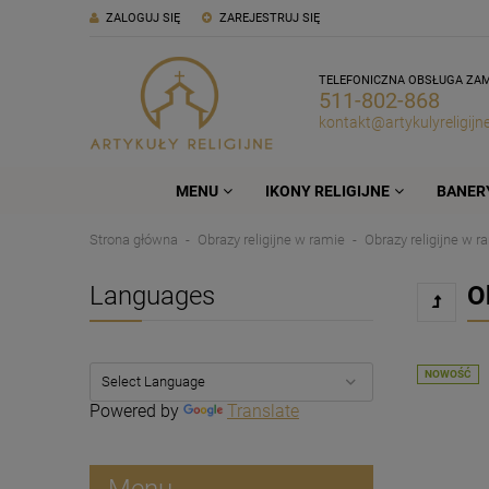
ZALOGUJ SIĘ
ZAREJESTRUJ SIĘ
TELEFONICZNA OBSŁUGA ZA
511-802-868
kontakt@artykulyreligijne
MENU
IKONY RELIGIJNE
BANERY
Strona główna
Obrazy religijne w ramie
Obrazy religijne w r
Languages
O
NOWOŚĆ
Powered by
Translate
Menu