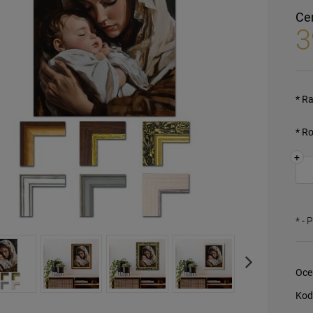
Ce
3
*
Ra
*
Ro
+
*
- 
Oce
Kod