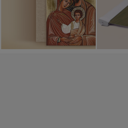
PONAD 400
WZORÓW