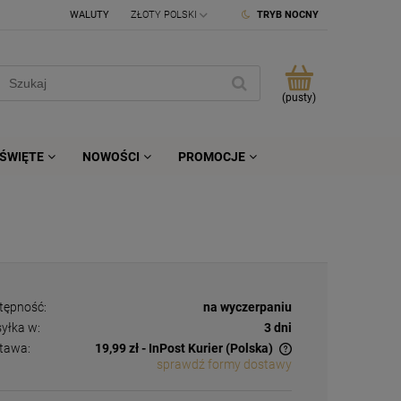
WALUTY
TRYB NOCNY
(pusty)
ŚWIĘTE
NOWOŚCI
PROMOCJE
tępność:
na wyczerpaniu
yłka w:
3 dni
tawa:
19,99 zł
- InPost Kurier
(Polska)
sprawdź formy dostawy