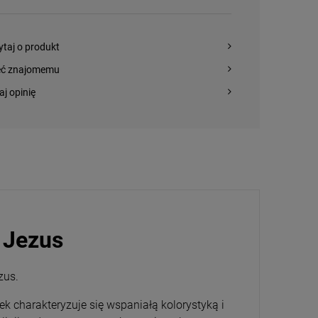
ytaj o produkt
eć znajomemu
aj opinię
 Jezus
ezus.
k charakteryzuje się wspaniałą kolorystyką i