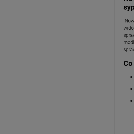
syp
Nowo
wido
spra
modl
spra
Co 