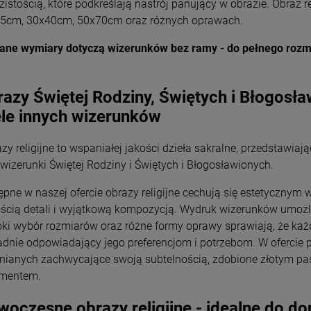
zistością, które podkreślają nastrój panujący w obrazie. Obraz r
Wyszyński
Wyszyński
26,00 zł
26,00 zł
5cm, 30x40cm, 50x70cm oraz różnych oprawach.
ane wymiary dotyczą wizerunków bez ramy - do pełnego rozm
+
+
Opakowani
Opakowani
e
e
-
-
azy Świętej Rodziny, Świętych i Błogosła
DO KOSZYKA
DO KOSZYKA
le innych wizerunków
zy religijne to wspaniałej jakości dzieła sakralne, przedstawia
 wizerunki Świętej Rodziny i Świętych i Błogosławionych.
ępne w naszej ofercie obrazy religijne cechują się estetyczny
ością detali i wyjątkową kompozycją. Wydruk wizerunków umożliw
oki wybór rozmiarów oraz różne formy oprawy sprawiają, że k
adnie odpowiadający jego preferencjom i potrzebom. W ofercie 
nianych zachwycające swoją subtelnością, zdobione złotym pa
mentem.
oczesne obrazy religijne - idealne do do