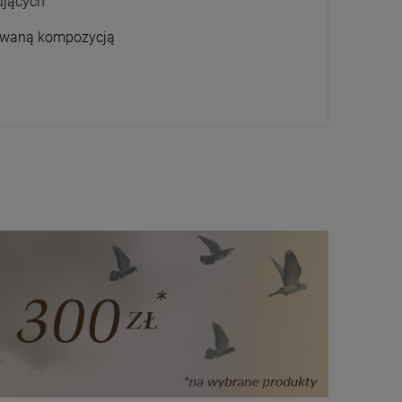
ujących
acowaną kompozycją