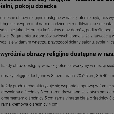
ialni, pokoju dziecka
czesne obrazy religijne dostępne w naszej ofercie będą niez
k będzie przypominał nam o codziennej modlitwie oraz nieustann
wdzą się jako dekoracja kościołów oraz domów, podkreślą poglą
itwie. Bogata oferta obrazów świętych sprawia, że z łatwością 
wdzi się w danym wnętrzu, przyozdobi ściany salonu, sypialni c
wyróżnia obrazy religijne dostępne w nas
każdy obraz dostępny w naszej ofercie tworzymy w naszej sied
obrazy religijne dostępne w 3 rozmiarach: 20x25 cm, 30x40 c
każdy produkt charakteryzuje się wspaniałą oprawą w formie r
drewniana o średnicy 3 cm, rama drewniana ze złotym paskie
ornamentem o średnicy 5 cm, rama vintage biała o średnicy 3 
rama kremowa o średnicy 4 cm.