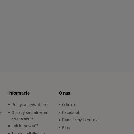
Informacje
O nas
Polityka prywatności
O firmie
wy
Obrazy sakralne na
Facebook
zamówienie
Dane firmy i kontakt
Jak kupować?
Blog
Banery religijne na