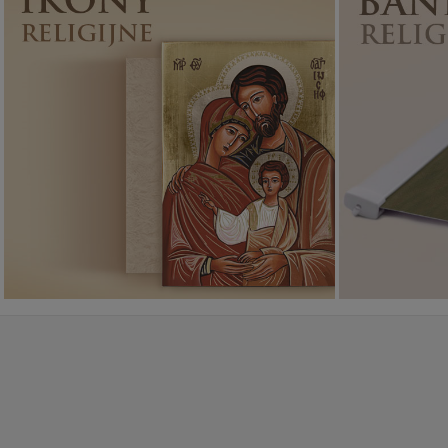
Ikony religijne
PONAD 400
WZORÓW