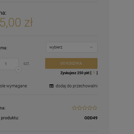
na:
5,00 zł
ma:
szt.
DO KOSZYKA
-
Zyskujesz
250
pkt [
?
]
Pole wymagane
dodaj do przechowalni
na:
 produktu:
ODD49