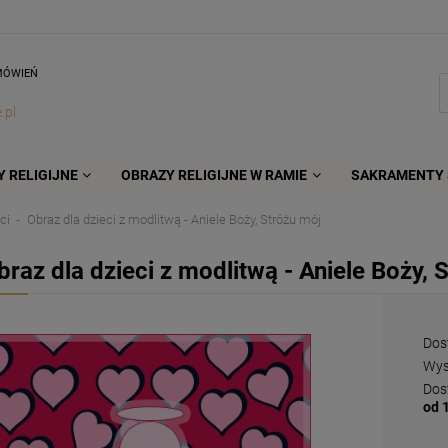
MÓWIEŃ
.pl
 RELIGIJNE
OBRAZY RELIGIJNE W RAMIE
SAKRAMENTY 
ci
Obraz dla dzieci z modlitwą - Aniele Boży, Stróżu mój
braz dla dzieci z modlitwą - Aniele Boży, 
Dos
Wys
Dos
od 