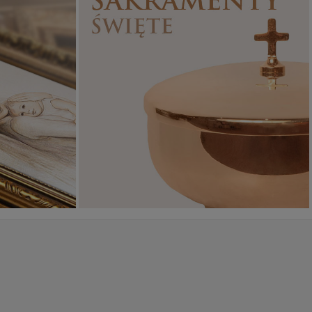
Sakramenty Święte
Obrazy religijne
WYJĄTKOWE
PIĘKNE
OKAZJE
WZORY