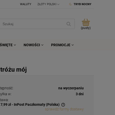
WALUTY
TRYB NOCNY
(pusty)
ŚWIĘTE
NOWOŚCI
PROMOCJE
Stróżu mój
tępność:
na wyczerpaniu
yłka w:
3 dni
tawa:
17,99 zł
- InPost Paczkomaty
(Polska)
sprawdź formy dostawy