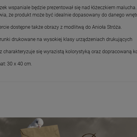
Boża niosąca Ducha
16,00 zł
70,00 zł
zek wspaniale będzie prezentował się nad łóżeczkiem malucha
Świętego
wia, że produkt może być idealnie dopasowany do danego wnęt
+
szt.
ercie dostępne także obrazy z modlitwą do Anioła Stróża.
DO KOSZYKA
-
runki drukowane na wysokiej klasy urządzeniach drukujących
DO KOSZYKA
z charakteryzuje się wyrazistą kolorystyką oraz dopracowaną 
at: 30 x 40 cm.