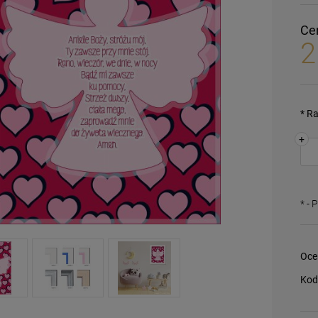
Ce
2
*
Ra
+
*
- 
Oce
Kod