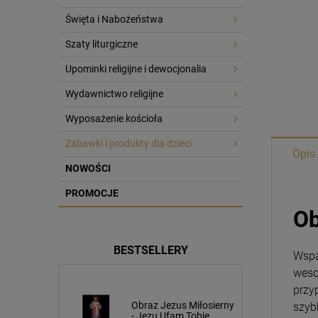
Święta i Nabożeństwa
Szaty liturgiczne
Upominki religijne i dewocjonalia
Wydawnictwo religijne
Wyposażenie kościoła
Zabawki i produkty dla dzieci
Opis
NOWOŚCI
PROMOCJE
Ob
BESTSELLERY
Wspa
weso
przy
usa
Obraz Jezus Miłosierny
szyb
cm napis
- Jezu Ufam Tobie