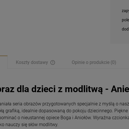
zap
pol
dod
Koszty dostawy
Opinie o produkcie (0)
raz dla dzieci z modlitwą - Ani
niała seria obrazów przygotowanych specjalnie z myślą o nasz
łą grafiką, idealnie dopasowaną do pokoju dziecinnego. Piękne 
pominać o nieustannej opiece Boga i Aniołów. Wyraźna czcionk
Bransoletka
Ikona religijna
ko nauczy się słów modlitwy.
Benedyktyńska
Pneumatofora Matka