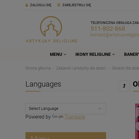
ZALOGUJ SIĘ
ZAREJESTRUJ SIĘ
TELEFONICZNA OBSŁUGA ZA
511-802-868
kontakt@artykulyreligijne
MENU
IKONY RELIGIJNE
BANERY
Strona główna
Zabawki i produkty dla dzieci
Obrazki dla dzie
Languages
O
Powered by
Translate
Menu